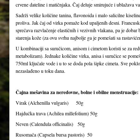
crvene dateline i matičnjaka. Čaj deluje smirujuće i ublažava v
Sadrži velike količine tanina, flavonoida i malo salicilne kiseli
proliva. Jak čaj od virka pomaže kod upaljenih desni. Francusko
sprečava razvlačenje elastičnih i vezivnih vlakana, pa je dobar bil
starenja kože (za ovu svrhu najbolje ga je pomešati sa rastavićem
U kombinaciji sa suručicom, anisom i cimetom koristi se za red
metabolizam). Jednake količine virka, anisa i suručice se pomeša
750ml ključale vode i u to se doda pola šipke cimeta. Sve poklopiti
nezaslađeno u toku dana.
Čajna mešavina za neredovne, bolne i obilne menstruacije:
Virak (
Alchenilla vulgaris
) 50g
Hajdučka trava (
Achilea millefolium
) 50g
Neven (
Calendula officinalis
) 50g
Rusomača (
Capsela bursa pastoris
) 50