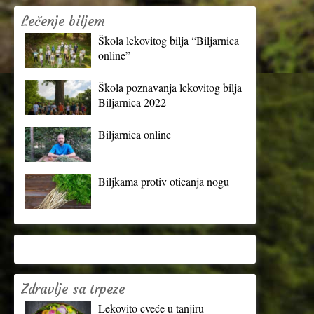
Lečenje biljem
Škola lekovitog bilja “Biljarnica
online”
Škola poznavanja lekovitog bilja
Biljarnica 2022
Biljarnica online
Biljkama protiv oticanja nogu
Zdravlje sa trpeze
Lekovito cveće u tanjiru