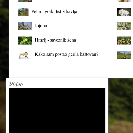
organizma
Pelin - gorki list zdravlja
Jojoba
Hmelj - saveznik žena
Kako sam postao gerila baštovan?
Video