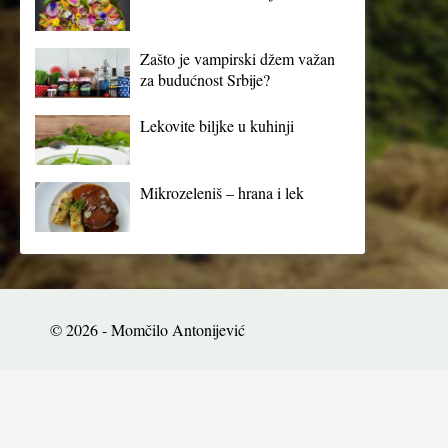
Zašto je vampirski džem važan
za budućnost Srbije?
Lekovite biljke u kuhinji
Mikrozeleniš – hrana i lek
© 2026 - Momčilo Antonijević