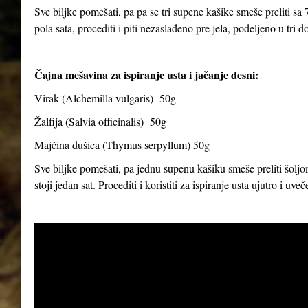
Sve biljke pomešati, pa pa se tri supene kašike smeše preliti sa 7
pola sata, procediti i piti nezaslađeno pre jela, podeljeno u tri d
Čajna mešavina za ispiranje usta i jačanje desni:
Virak (
Alchemilla vulgaris
) 50g
Žalfija (
Salvia officinalis
) 50g
Majčina dušica (
Thymus serpyllum
) 50g
Sve biljke pomešati, pa jednu supenu kašiku smeše preliti šoljom
stoji jedan sat. Procediti i koristiti za ispiranje usta ujutro i uve