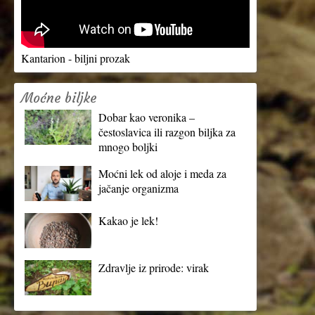
Kantarion - biljni prozak
Moćne biljke
Dobar kao veronika –
čestoslavica ili razgon biljka za
mnogo boljki
Moćni lek od aloje i meda za
jačanje organizma
Kakao je lek!
Zdravlje iz prirode: virak