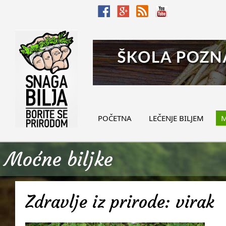
POČETNA
LEČENJE BILJEM
M
Moćne biljke
Zdravlje iz prirode: virak