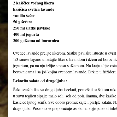
2 kašičice voćnog likera
kašičica cvetića lavande
vanilin šećer
50 g šećera
250 ml slatke pavlake
400 ml jogurta
200 g džema od borovnica
Cvetiće lavande prelijte likerom. Slatku pavlaku istucite u čvrst 
1/3 smese lagano umešajte liker s lavandom i džem od borovnica
jogurtom, pa na nju izlijte smesu s džemom. Na kraju ulijte ost
borovnicama i sa još kojim cvetićem lavande. Držite u frižideru
Lekovita salata od dragoljuba:
Šaku svežih listova dragoljuba iseckati, pomešati sa šakom rukol
u suvu teglicu sipajte malo soli, sok od pola limuna, dve kašik
kašičice ljutog senfa. Sve dobro promućkajte i prelijte salatu. 
dragoljuba. Posebno se preporučuje osobama koje pate od infekc