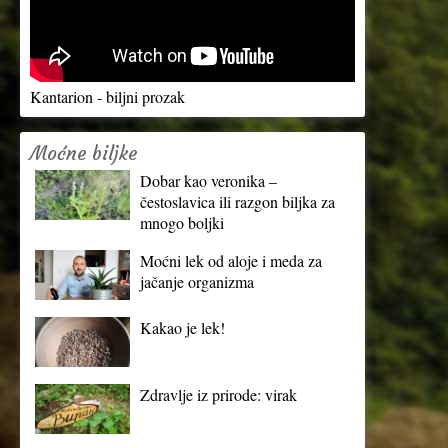
Kantarion - biljni prozak
Moćne biljke
Dobar kao veronika –
čestoslavica ili razgon biljka za
mnogo boljki
Moćni lek od aloje i meda za
jačanje organizma
Kakao je lek!
Zdravlje iz prirode: virak