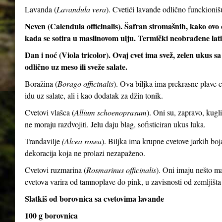
Lavanda (
Lavandula vera
). Cvetići lavande odlično funckioni
Neven (Calendula officinalis). Šafran siromašnih, kako ovo c
kada se sotira u maslinovom ulju. Termički neobrađene latic
Dan i noć (Viola tricolor). Ovaj cvet ima svež, zelen ukus 
odlično uz meso ili sveže salate.
Boražina (
Borago officinalis
). Ova biljka ima prekrasne plave 
idu uz salate, ali i kao dodatak za džin tonik.
Cvetovi vlašca (
Allium schoenoprasum
). Oni su, zapravo, kugli
ne moraju razdvojiti. Jelu daju blag, sofisticiran ukus luka.
Trandavilje
(Alcea rosea
). Biljka ima krupne cvetove jarkih boj
dekoracija koja ne prolazi nezapaženo.
Cvetovi ruzmarina (
Rosmarinus officinalis
). Oni imaju nešto man
cvetova varira od tamnoplave do pink, u zavisnosti od zemljišta
Slatkiš od borovnica sa cvetovima lavande
100 g borovnica