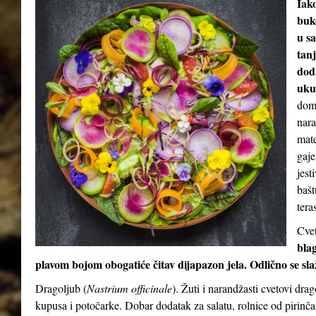
Iak
buke
u sa
tan
dod
uku
doma
nara
mate
gaje
jest
bašt
teras
Cvet
blag
plavom bojom obogatiće čitav dijapazon jela. Odlično se sl
Dragoljub (
Nastrium officinale
). Žuti i narandžasti cvetovi dra
kupusa i potočarke. Dobar dodatak za salatu, rolnice od pirinča