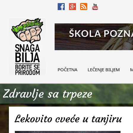
POČETNA
LEČENJE BILJEM
M
Zdravlje sa trpeze
Lekovito cveće u tanjiru