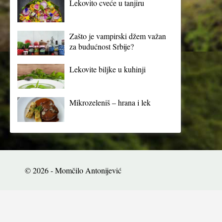
Lekovito cveće u tanjiru
Zašto je vampirski džem važan
za budućnost Srbije?
Lekovite biljke u kuhinji
Mikrozeleniš – hrana i lek
© 2026 - Momčilo Antonijević