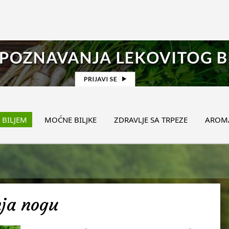
 BILJEM
MOĆNE BILJKE
ZDRAVLJE SA TRPEZE
AROMA
nja nogu