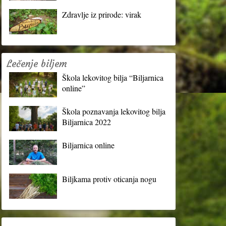
Zdravlje iz prirode: virak
Lečenje biljem
Škola lekovitog bilja “Biljarnica
online”
Škola poznavanja lekovitog bilja
Biljarnica 2022
Biljarnica online
Biljkama protiv oticanja nogu