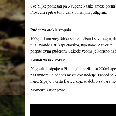
Sve biljke pomešati pa 3 supene kašike smeše preliti s
Procediti i piti u toku dana u manjim gutljajima.
Puder za otekla stopala
100g kukuruznog štirka sijajte u čistu i suvu teglu, 
ulja lavande i 30 kapi etarskog ulja nane. Zatvorite 
pospite ovim puderom. Takođe veoma je korisno nasu
Losion za lak korak
20 g žalfije sipajte u čistu teglu, prelijte sa 200ml 
na tamnom i hladnom mestu dve nedelje. Procedite, do
nane. Sipajte u čistu flašicu koja se dobro zatvara. Ko
Momčilo Antonijević