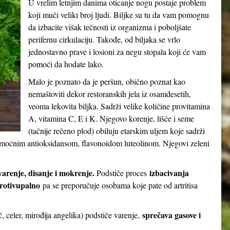
U vrelim letnjim danima oticanje nogu postaje problem
koji muči veliki broj ljudi. Biljke su tu da vam pomognu
da izbacite višak tečnosti iz organizma i poboljšate
perifernu cirkulaciju. Takođe, od biljaka se vrlo
jednostavno prave i losioni za negu stopala koji će vam
pomoći da hodate lako.
Malo je poznato da je peršun, obično poznat kao
nemaštoviti dekor restoranskih jela iz osamdesetih,
veoma lekovita biljka. Sadrži velike količine provitamina
A, vitamina C, E i K. Njegovo korenje, lišće i seme
(tačnije rečeno plod) obiluju etarskim uljem koje sadrži
t i moćnim antioksidansom, flavonoidom luteolinom. Njegovi zeleni
varenje, disanje i mokrenje
.
izbacivanja
Podstiče proces
protivupalno
pa se preporučuje osobama koje pate od artritisa
sprečava gasove i
č, celer, mirođija angelika) podstiče varenje,