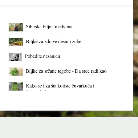
Sibirska biljna medicina
Biljke za zdrave desni i zube
Pobedite nesanicu
Biljke za srčane tegobe - Da srce radi kao
sat
Kako se i za šta koriste čuvarkuća i
debela koka?