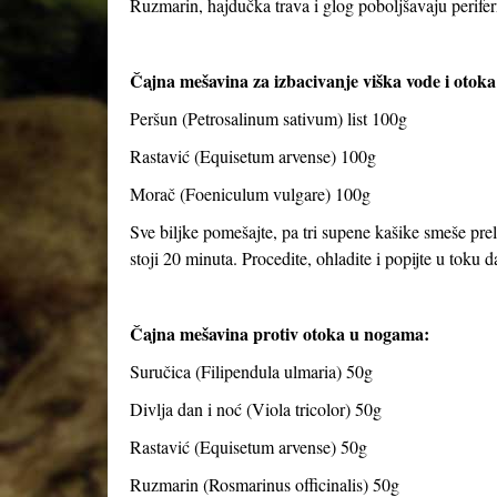
Ruzmarin, hajdučka trava i glog poboljšavaju perifern
Čajna mešavina za izbacivanje viška vode i otoka
Peršun (Petrosalinum sativum) list 100g
Rastavić (Equisetum arvense) 100g
Morač (Foeniculum vulgare) 100g
Sve biljke pomešajte, pa tri supene kašike smeše preli
stoji 20 minuta. Procedite, ohladite i popijte u toku 
Čajna mešavina protiv otoka u nogama:
Suručica (Filipendula ulmaria) 50g
Divlja dan i noć (Viola tricolor) 50g
Rastavić (Equisetum arvense) 50g
Ruzmarin (Rosmarinus officinalis) 50g