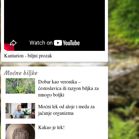
Kantarion - biljni prozak
Moćne biljke
Dobar kao veronika –
čestoslavica ili razgon biljka za
mnogo boljki
Moćni lek od aloje i meda za
jačanje organizma
Kakao je lek!