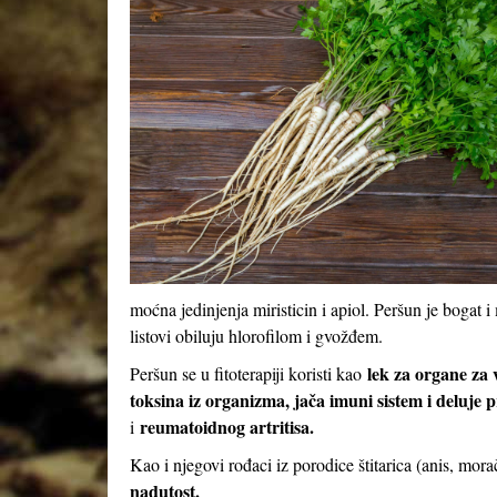
moćna jedinjenja miristicin i apiol. Peršun je boga
listovi obiluju hlorofilom i gvožđem.
lek za organe za 
Peršun se u fitoterapiji koristi kao
toksina iz organizma, jača imuni sistem i deluje 
reumatoidnog artritisa.
i
Kao i njegovi rođaci iz porodice štitarica (anis, mora
nadutost.