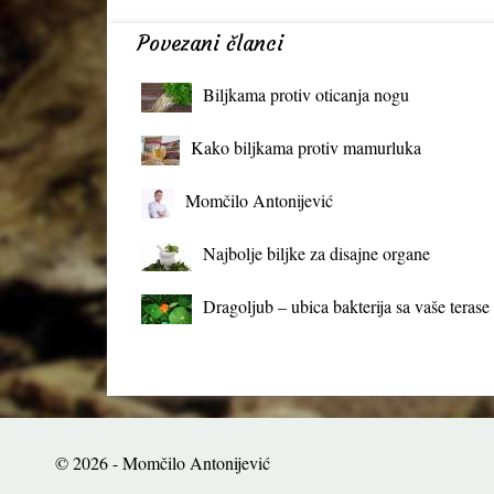
Povezani članci
Biljkama protiv oticanja nogu
Kako biljkama protiv mamurluka
Momčilo Antonijević
Najbolje biljke za disajne organe
Dragoljub – ubica bakterija sa vaše terase
© 2026 - Momčilo Antonijević