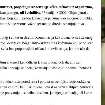
iuretici, pospešuju izbacivanje viška tečnosti iz organizma,
nja nogu, ali i celulitisa.
U studiji iz 2002. Objavljenoj u
kazi koji idu u prilog korišćenju peršuna kao moćnog diuretika
umom što je veoma važno jer mnogi diretici smanjuju nivo
, blag i efikasan diretik. Kombinacija kukuruzne svile i zelenog
jenje. Zeleni čaj bogat antioksidansima i kofeinom koji je odličan
a svila ima potpomažući efekat kod ovih stanja, jer pomaže da
tum arvense) kao odličan lek za plućne bolesti, ali i za
ka ubrajaju se i peteljke trešnje i višnje, ali i seme lubenice i
) obično raste pored reka i potoka na zemljištu koje zadržava
ovi su sitni, beli i skupljeni u cvast na vrhu stabljike. Suručica
nje pretvaraju u salicilnu kiselinu, jedinjenje zahvaljujući kome