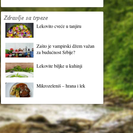
Zdravlje sa trpeze
Lekovito cveće u tanjiru
Zašto je vampirski džem važan
za budućnost Srbije?
Lekovite biljke u kuhinji
Mikrozeleniš – hrana i lek