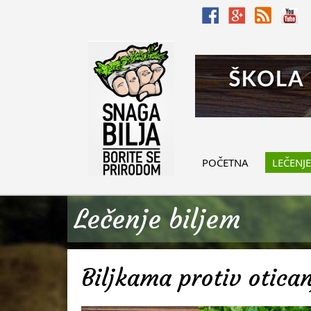
POČETNA
LEČENJE
Lečenje biljem
Biljkama protiv otica