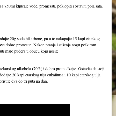
a 750ml ključale vode, promešati, poklopiti i ostaviti pola sata.
dodajte 20g sode bikarbone, pa u to nakapajte 15 kapi etarskog
i sve dobro protresite. Nakon pranja i sušenja nogu peškirom
ti malo pudera u obuću koju nosite.
apotekarskog alkohola (70%) i dobro promućkajte. Ostavite da stoji
dajte 20 kapi etarskog ulja eukalitusa i 10 kapi etarskog ulja
ristite dva do tri puta na dan.