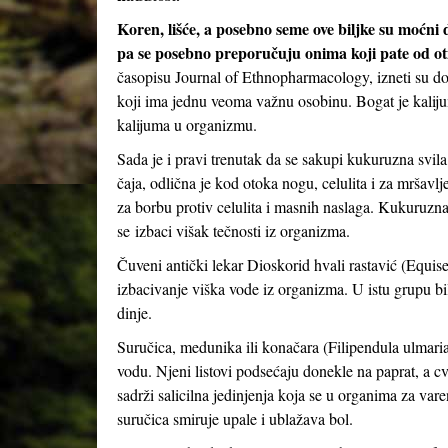
Koren, lišće, a posebno seme ove biljke su moćni d
pa se posebno preporučuju onima koji pate od otica
časopisu Journal of Ethnopharmacology, izneti su do
koji ima jednu veoma važnu osobinu. Bogat je kalij
kalijuma u ​​organizmu.
Sada je i pravi trenutak da se sakupi kukuruzna svila
čaja, odlična je kod otoka nogu, celulita i za mršavl
za borbu protiv celulita i masnih naslaga. Kukuruzn
se izbaci višak tečnosti iz organizma.
Čuveni antički lekar Dioskorid hvali rastavić (Equise
izbacivanje viška vode iz organizma. U istu grupu bilja
dinje.
Suručica, medunika ili konačara (Filipendula ulmaria
vodu. Njeni listovi podsećaju donekle na paprat, a cvet
sadrži salicilna jedinjenja koja se u organima za vare
suručica smiruje upale i ublažava bol.