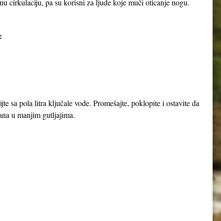
u cirkulaciju, pa su korisni za ljude koje muči oticanje nogu.
:
jte sa pola litra ključale vode. Promešajte, poklopite i ostavite da
dana u manjim gutljajima.