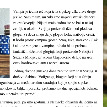
Vampir je jedina reč koja je iz srpskog ušla u sve druge
jezike. Samim tim, mi Srbi smo najveći svetski eksperti
za ove krvopije. Nije ni malo čudno što se baš u našoj
zemlji, u okolini Svrljiga proizvodi džem od plodova
gloga, a i deca znaju da je glogov kolac najbolje oružje
u borbi protiv vampira (pored belog luka, naravno). Čak
i ako ne verujete u vampire, trebalo bi da probate
fantastični džem od gloginja koji proizvode Nebojša i
Suzana Milojić, jer veoma blagotvorno deluje na srce,
čitav kardiovaskularni i nervni sistem.
Jednog divnog junskog dana zaputio sam se u Svrljig, u
društvu Sabine i Volfganga, blogera koji su u Srbiju
ganizacija za međunarodnu saradnju) koji je spojio srpske i
o lekovite biljke i pečurke, probamo lokalne specijalitete belmuž
amo u netaknutoj prirodi.
altiranog puta, pa smo gostima iz Nemačke objasnili da idemo na