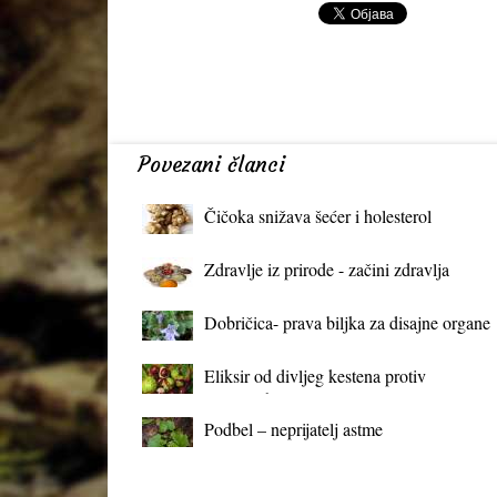
Povezani članci
Čičoka snižava šećer i holesterol
Zdravlje iz prirode - začini zdravlja
Dobričica- prava biljka za disajne organe
Eliksir od divljeg kestena protiv
proširenih vena
Podbel – neprijatelj astme