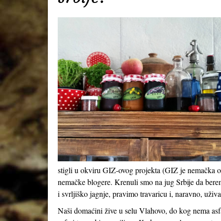
stigli u okviru GIZ-ovog projekta (GIZ je nemačka or
nemačke blogere. Krenuli smo na jug Srbije da berem
i svrljiško jagnje, pravimo travaricu i, naravno, uživ
Naši domaćini žive u selu Vlahovo, do kog nema asf