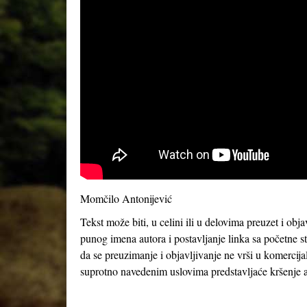
Momčilo Antonijević
Tekst može biti, u celini ili u delovima preuzet i obj
punog imena autora i postavljanje linka sa početne s
da se preuzimanje i objavljivanje ne vrši u komercija
suprotno navedenim uslovima predstavljaće kršenje a