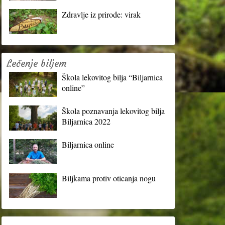
Zdravlje iz prirode: virak
Lečenje biljem
Škola lekovitog bilja “Biljarnica
online”
Škola poznavanja lekovitog bilja
Biljarnica 2022
Biljarnica online
Biljkama protiv oticanja nogu