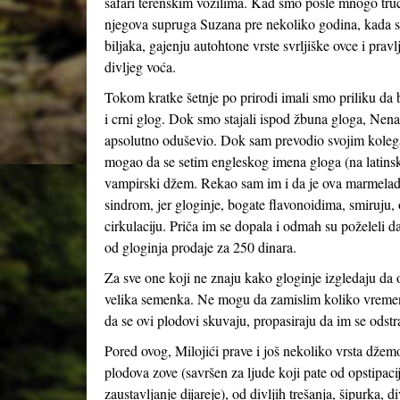
safari terenskim vozilima. Kad smo posle mnogo truc
njegova supruga Suzana pre nekoliko godina, kada su 
biljaka, gajenju autohtone vrste svrljiške ovce i pra
divljeg voća.
Tokom kratke šetnje po prirodi imali smo priliku da 
i crni glog. Dok smo stajali ispod žbuna gloga, Nen
apsolutno oduševio. Dok sam prevodio svojim kolega
mogao da se setim engleskog imena gloga (na latin
vampirski džem. Rekao sam im i da je ova marmela
sindrom, jer gloginje, bogate flavonoidima, smiruju, 
cirkulaciju. Priča im se dopala i odmah su poželeli 
od gloginja prodaje za 250 dinara.
Za sve one koji ne znaju kako gloginje izgledaju da o
velika semenka. Ne mogu da zamislim koliko vremena
da se ovi plodovi skuvaju, propasiraju da im se odst
Pored ovog, Milojići prave i još nekoliko vrsta džemov
plodova zove (savršen za ljude koji pate od opstipaci
zaustavljanje dijareje), od divljih trešanja, šipurka,