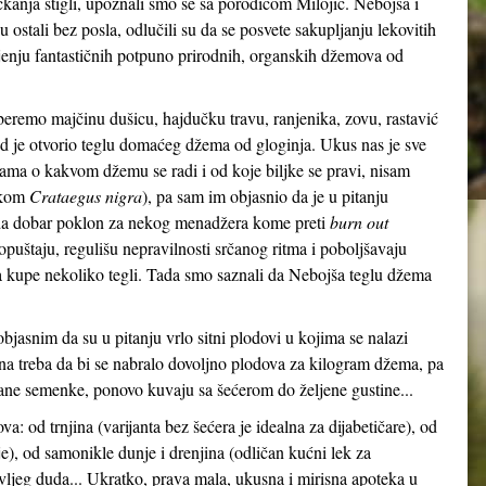
kanja stigli, upoznali smo se sa porodicom Milojić. Nebojša i
ostali bez posla, odlučili su da se posvete sakupljanju lekovitih
vljenju fantastičnih potpuno prirodnih, organskih džemova od
beremo majčinu dušicu, hajdučku travu, ranjenika, zovu, rastavić
ad je otvorio teglu domaćeg džema od gloginja. Ukus nas je sve
ma o kakvom džemu se radi i od koje biljke se pravi, nisam
skom
Crataegus nigra
), pa sam im objasnio da je u pitanju
da dobar poklon za nekog menadžera kome preti
burn out
opuštaju, regulišu nepravilnosti srčanog ritma i poboljšavaju
da kupe nekoliko tegli. Tada smo saznali da Nebojša teglu džema
bjasnim da su u pitanju vrlo sitni plodovi u kojima se nalazi
 treba da bi se nabralo dovoljno plodova za kilogram džema, pa
rane semenke, ponovo kuvaju sa šećerom do željene gustine...
a: od trnjina (varijanta bez šećera je idealna za dijabetičare), od
je), od samonikle dunje i drenjina (odličan kućni lek za
 divljeg duda... Ukratko, prava mala, ukusna i mirisna apoteka u