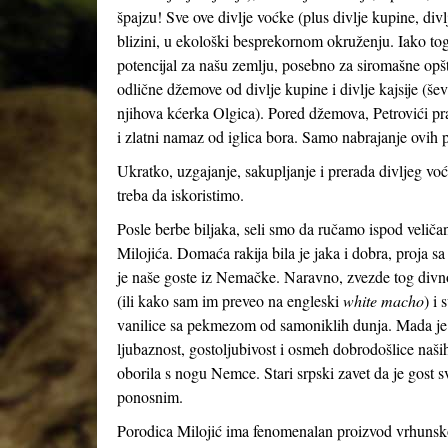
špajzu! Sve ove divlje voćke (plus divlje kupine, divl
blizini, u ekološki besprekornom okruženju. Iako tog
potencijal za našu zemlju, posebno za siromašne opšt
odlične džemove od divlje kupine i divlje kajsije (šev
njihova kćerka Olgica). Pored džemova, Petrovići pra
i zlatni namaz od iglica bora. Samo nabrajanje ovih p
Ukratko, uzgajanje, sakupljanje i prerada divljeg voć
treba da iskoristimo.
Posle berbe biljaka, seli smo da ručamo ispod veliča
Milojića. Domaća rakija bila je jaka i dobra, proja s
je naše goste iz Nemačke. Naravno, zvezde tog divnog
(ili kako sam im preveo na engleski
white macho
) i 
vanilice sa pekmezom od samoniklih dunja. Mada je hr
ljubaznost, gostoljubivost i osmeh dobrodošlice naši
oborila s nogu Nemce. Stari srpski zavet da je gost s
ponosnim.
Porodica Milojić ima fenomenalan proizvod vrhunsko