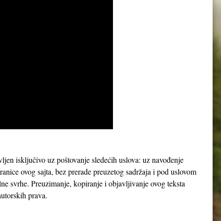
avljen isključivo uz poštovanje sledećih uslova: uz navođenje
tranice ovog sajta, bez prerade preuzetog sadržaja i pod uslovom
lne svrhe. Preuzimanje, kopiranje i objavljivanje ovog teksta
utorskih prava.