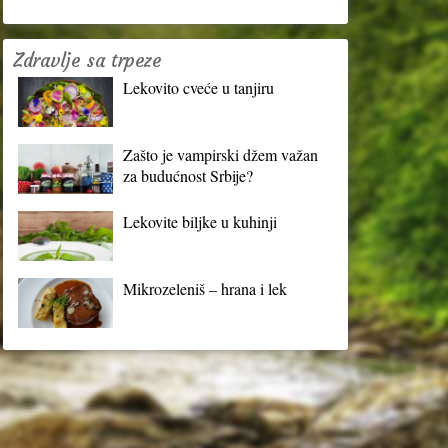
Zdravlje sa trpeze
Lekovito cveće u tanjiru
Zašto je vampirski džem važan
za budućnost Srbije?
Lekovite biljke u kuhinji
Mikrozeleniš – hrana i lek