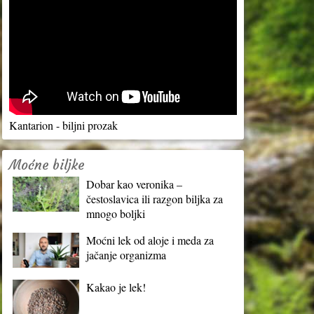
Kantarion - biljni prozak
Moćne biljke
Dobar kao veronika –
čestoslavica ili razgon biljka za
mnogo boljki
Moćni lek od aloje i meda za
jačanje organizma
Kakao je lek!