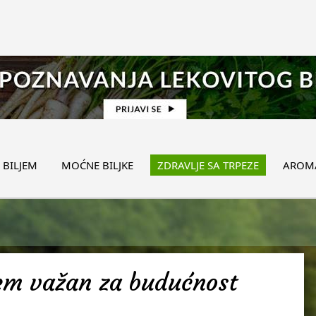
 BILJEM
MOĆNE BILJKE
ZDRAVLJE SA TRPEZE
AROMA
žem važan za budućnost