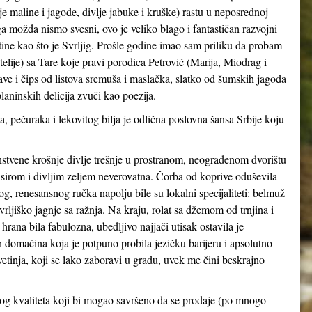
je maline i jagode, divlje jabuke i kruške) rastu u neposrednoj
a možda nismo svesni, ovo je veliko blago i fantastičan razvojni
ine kao što je Svrljig. Prošle godine imao sam priliku da probam
telije) sa Tare koje pravi porodica Petrović (Marija, Miodrag i
ve i čips od listova sremuša i maslačka, slatko od šumskih jagoda
laninskih delicija zvuči kao poezija.
a, pečuraka i lekovitog bilja je odlična poslovna šansa Srbije koju
nstvene krošnje divlje trešnje u prostranom, neograđenom dvorištu
a sirom i divljim zeljem neverovatna. Čorba od koprive oduševila
, renesansnog ručka napolju bile su lokalni specijaliteti: belmuž
svrljiško jagnje sa ražnja. Na kraju, rolat sa džemom od trnjina i
ana bila fabulozna, ubedljivo najjači utisak ostavila je
h domaćina koja je potpuno probila jezičku barijeru i apsolutno
vetinja, koji se lako zaboravi u gradu, uvek me čini beskrajno
g kvaliteta koji bi mogao savršeno da se prodaje (po mnogo