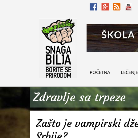
POČETNA
LEČENJE
Zdravlje sa trpeze
Zašto je vampirski d
Srbije?