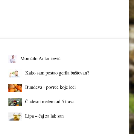
Momčilo Antonijević
Kako sam postao gerila baštovan?
Bundeva - povrće koje leči
Čudesni melem od 5 trava
Lipa – čaj za lak san