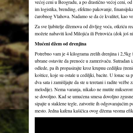
većoj ceni u Beogradu, a po drastično većoj ceni, od
im logistika, brending, efektno pakovanje, finansijs
čarobnog Vlahova. Nadamo se da će kvalitet, kao vod
Za sve ljubitelje džemova od divljeg voća, otkriću 
možete nabaviti kod Milojića ili Petrovića (dok još ni
Mućeni džem od drenjina
Potrebno vam je 4 kilograma zrelih drenjina i 2,5kg š
ubrane ostavite da prenoće u zamrzivaču. Sutradan i
odlede, pa ih propasirajte kroz krupnu cediljku (treni
koštice, koje su ostale u cediljki, bacite. U lonac s
dva sata i zamišljajte da ste u teretani i radite vežbe
melodije). Nema varanja, nikako ne mutite mikserom,
se dovoljno. Kad se umućena smesa dovoljno zgusne (
sipajte u staklene tegle, zatvorite ih odgovarajućim
mesto. Jedna kafena kašičica ovog džema veoma efika