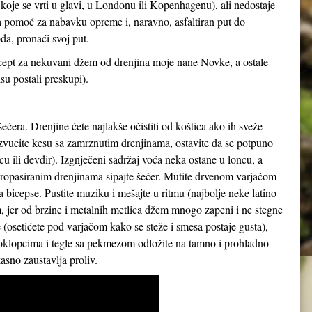
 koje se vrti u glavi, u Londonu ili Kopenhagenu), ali nedostaje
ka pomoć za nabavku opreme i, naravno, asfaltiran put do
a, pronaći svoj put.
recept za nekuvani džem od drenjina moje nane Novke, a ostale
su postali preskupi).
ećera. Drenjine ćete najlakše očistiti od koštica ako ih sveže
zvucite kesu sa zamrznutim drenjinama, ostavite da se potpuno
cu ili đevđir). Izgnječeni sadržaj voća neka ostane u loncu, a
a propasiranim drenjinama sipajte šećer. Mutite drvenom varjačom
 za bicepse. Pustite muziku i mešajte u ritmu (najbolje neke latino
 jer od brzine i metalnih metlica džem mnogo zapeni i ne stegne
osetićete pod varjačom kako se steže i smesa postaje gusta),
 poklopcima i tegle sa pekmezom odložite na tamno i prohladno
sno zaustavlja proliv.