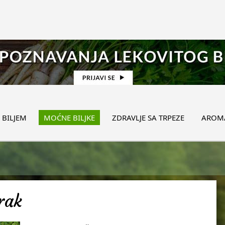
 BILJEM
MOĆNE BILJKE
ZDRAVLJE SA TRPEZE
AROMA
irak