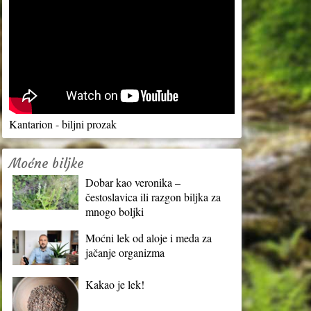
Kantarion - biljni prozak
Moćne biljke
Dobar kao veronika –
čestoslavica ili razgon biljka za
mnogo boljki
Moćni lek od aloje i meda za
jačanje organizma
Kakao je lek!