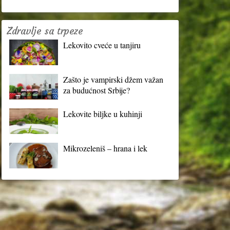
Zdravlje sa trpeze
Lekovito cveće u tanjiru
Zašto je vampirski džem važan
za budućnost Srbije?
Lekovite biljke u kuhinji
Mikrozeleniš – hrana i lek