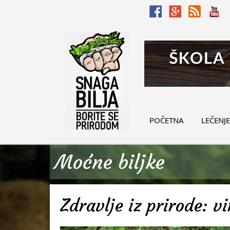
POČETNA
LEČENJE
Moćne biljke
Zdravlje iz prirode: v