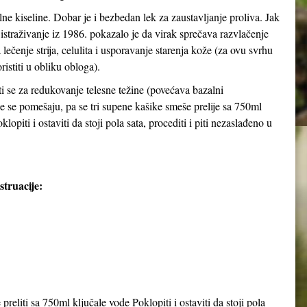
ilne kiseline. Dobar je i bezbedan lek za zaustavljanje proliva. Jak
straživanje iz 1986. pokazalo je da virak sprečava razvlačenje
a lečenje strija, celulita i usporavanje starenja kože (za ovu svrhu
ristiti u obliku obloga).
i se za redukovanje telesne težine (povećava bazalni
ce se pomešaju, pa se tri supene kašike smeše prelije sa 750ml
lopiti i ostaviti da stoji pola sata, procediti i piti nezaslađeno u
truacije:
preliti sa 750ml ključale vode Poklopiti i ostaviti da stoji pola