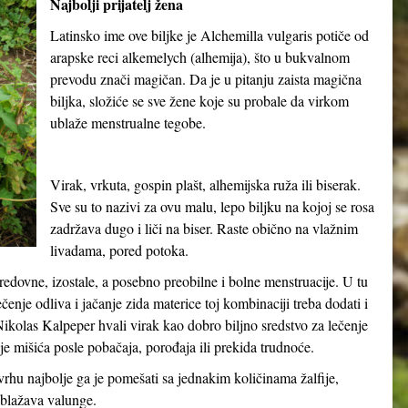
Najbolji prijatelj žena
Latinsko ime ove biljke je
Alchemilla vulgaris
potiče od
arapske reci
alkemelych
(alhemija), što u bukvalnom
prevodu znači
magičan
. Da je u pitanju zaista magična
biljka, složiće se sve žene koje su probale da virkom
ublaže menstrualne tegobe.
Virak, vrkuta, gospin plašt, alhemijska ruža ili biserak.
Sve su to nazivi za ovu malu, lepo biljku na kojoj se rosa
zadržava dugo i liči na biser. Raste obično na vlažnim
livadama, pored potoka.
neredovne, izostale, a posebno preobilne i bolne menstruacije. U tu
nje odliva i jačanje zida materice toj kombinaciji treba dodati i
ikolas Kalpeper hvali virak kao dobro biljno sredstvo za lečenje
anje mišića posle pobačaja, porođaja ili prekida trudnoće.
rhu najbolje ga je pomešati sa jednakim količinama žalfije,
ublažava valunge.