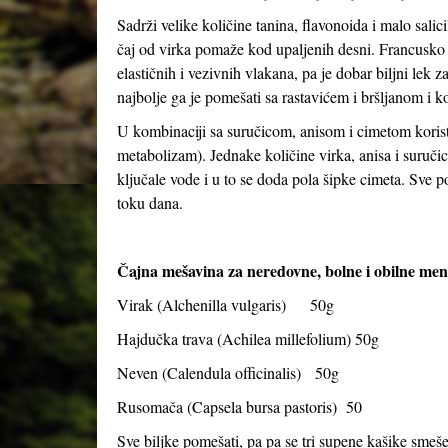
Sadrži velike količine tanina, flavonoida i malo salic
čaj od virka pomaže kod upaljenih desni. Francusko i
elastičnih i vezivnih vlakana, pa je dobar biljni lek z
najbolje ga je pomešati sa rastavićem i bršljanom i ko
U kombinaciji sa suručicom, anisom i cimetom korist
metabolizam). Jednake količine virka, anisa i suruči
ključale vode i u to se doda pola šipke cimeta. Sve pok
toku dana.
Čajna mešavina za neredovne, bolne i obilne mens
Virak (
Alchenilla vulgaris
) 50g
Hajdučka trava (
Achilea millefolium
) 50g
Neven (
Calendula officinalis
) 50g
Rusomača (
Capsela bursa pastoris
) 50
Sve biljke pomešati, pa pa se tri supene kašike smeše 