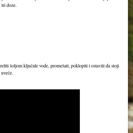
 tri doze.
iti šoljom ključale vode, promešati, poklopiti i ostaviti da stoji
 i uveče.