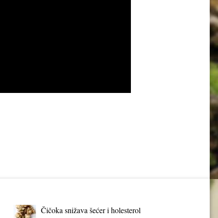
Čičoka snižava šećer i holesterol