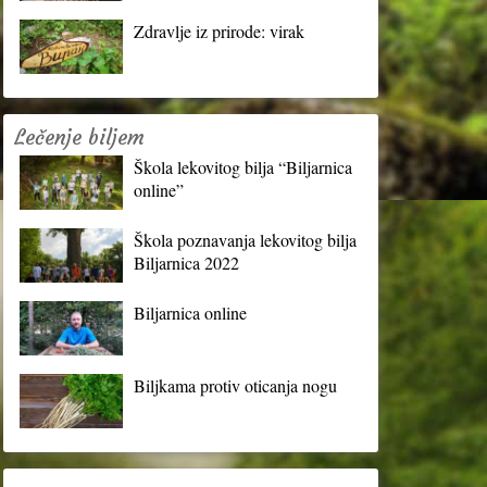
Zdravlje iz prirode: virak
Lečenje biljem
Škola lekovitog bilja “Biljarnica
online”
Škola poznavanja lekovitog bilja
Biljarnica 2022
Biljarnica online
Biljkama protiv oticanja nogu