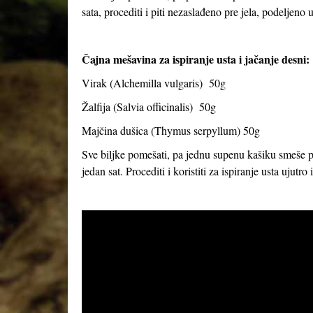
sata, procediti i piti nezaslađeno pre jela, podeljeno u
Čajna mešavina za ispiranje usta i jačanje desni:
Virak (
Alchemilla vulgaris
) 50g
Žalfija (
Salvia officinalis
) 50g
Majčina dušica (
Thymus serpyllum
) 50g
Sve biljke pomešati, pa jednu supenu kašiku smeše prel
jedan sat. Procediti i koristiti za ispiranje usta ujutro