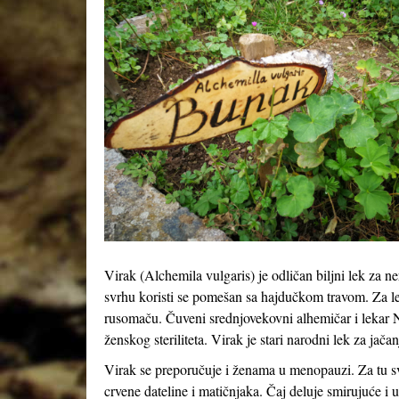
Virak (
Alchemila vulgaris
) je odličan biljni lek za 
svrhu koristi se pomešan sa hajdučkom travom. Za leče
rusomaču. Čuveni srednjovekovni alhemičar i lekar N
ženskog steriliteta. Virak je stari narodni lek za jač
Virak se preporučuje i ženama u menopauzi. Za tu sv
crvene dateline i matičnjaka. Čaj deluje smirujuće i 