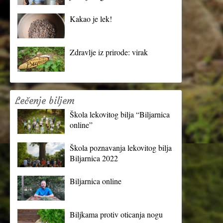
Kakao je lek!
Zdravlje iz prirode: virak
Lečenje biljem
Škola lekovitog bilja “Biljarnica
online”
Škola poznavanja lekovitog bilja
Biljarnica 2022
Biljarnica online
Biljkama protiv oticanja nogu