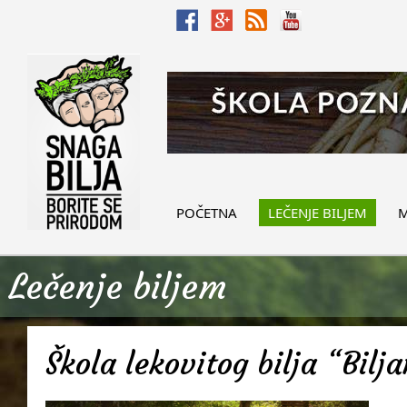
POČETNA
LEČENJE BILJEM
M
Lečenje biljem
Škola lekovitog bilja “Bilj