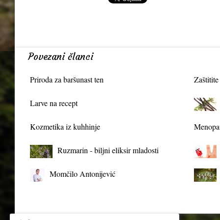
Povezani članci
Priroda za baršunast ten
Zaštitite
Larve na recept
Kozmetika iz kuhhinje
Menopau
Ruzmarin - biljni eliksir mladosti
Momčilo Antonijević