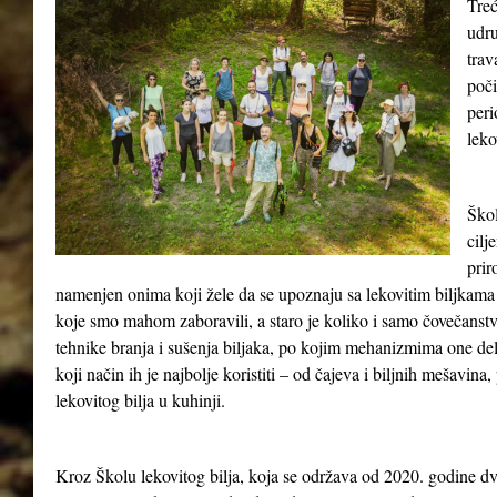
Treć
udru
tra
poči
peri
leko
Škol
cilj
prir
namenjen onima koji žele da se upoznaju sa lekovitim biljkama 
koje smo mahom zaboravili, a staro je koliko i samo čovečanst
tehnike branja i sušenja biljaka, po kojim mehanizmima one del
koji način ih je najbolje koristiti – od čajeva i biljnih mešavina
lekovitog bilja u kuhinji.
Kroz Školu lekovitog bilja, koja se održava od 2020. godine dv