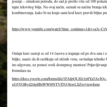
jesenje – zimskom periodu, do sad je prošlo više od 100 polazn
tajne lekovitog bilja. Na ovaj način, saznali su načine branja le
kombinovanja, kako bi na kraju sami kod kuće pravili biljne pr
https://www.youtube.com/watch?time_continue=1&v=a3c-Ce
Onlajn kurs sastoji se od 14 časova u trajanju od po dva sata 
biljke, nauče da ih razlikuju od sličnih vrsta, savladaju tehnike 
im odgovara, uz pomoć uvek dostupnog mentora! Prijavljivanje
formulara na
https://docs.google.com/forms/d/e/1FAIpQLSfz1p8Ya5AvJQc-
xO5YOByd2t4pfIbtWWl9NTVITQ3IswLSZw/viewform