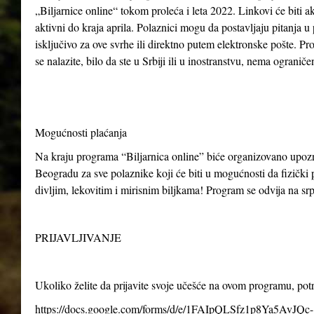
„Biljarnice online“ tokom proleća i leta 2022. Linkovi će biti ak
aktivni do kraja aprila. Polaznici mogu da postavljaju pitanja u
isključivo za ove svrhe ili direktno putem elektronske pošte. P
se nalazite, bilo da ste u Srbiji ili u inostranstvu, nema ogranič
Mogućnosti plaćanja
Na kraju programa “Biljarnica online” biće organizovano upo
Beogradu za sve polaznike koji će biti u mogućnosti da fizički p
divljim, lekovitim i mirisnim biljkama! Program se odvija na s
PRIJAVLJIVANJE
Ukoliko želite da prijavite svoje učešće na ovom programu, po
https://docs.google.com/forms/d/e/1FAIpQLSfz1p8Ya5AvJQc-