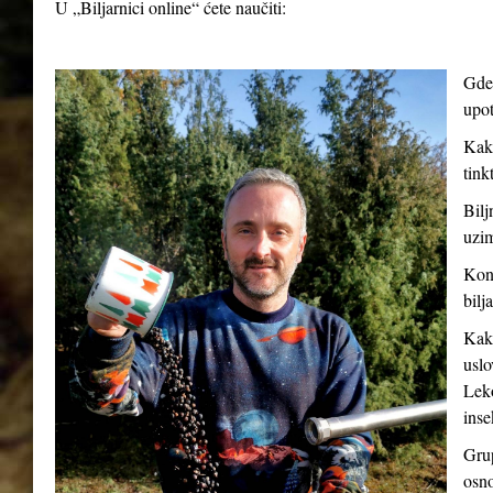
U „Biljarnici online“ ćete naučiti:
Gde 
upot
Kako
tink
Bilj
uzim
Kont
bilj
Kako
uslo
Leko
inse
Grup
osno