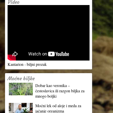
Video
Kantarion - biljni prozak
Moćne biljke
Dobar kao veronika –
čestoslavica ili razgon biljka za
mnogo boljki
Moćni lek od aloje i meda za
jačanje organizma