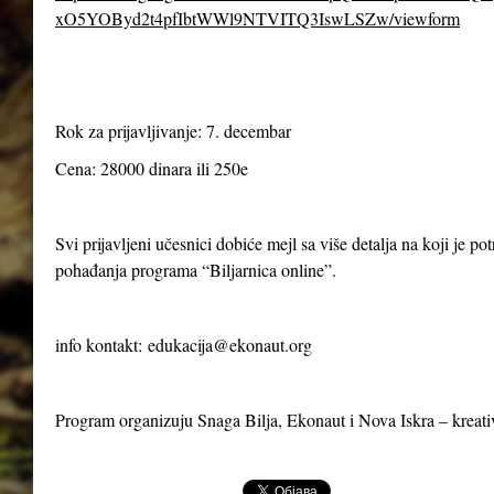
xO5YOByd2t4pfIbtWWl9NTVITQ3IswLSZw/viewform
Rok za prijavljivanje: 7. decembar
Cena: 28000 dinara ili 250e
Svi prijavljeni učesnici dobiće mejl sa više detalja na koji je p
pohađanja programa “Biljarnica online”.
info kontakt:
edukacija@ekonaut.org
Program organizuju Snaga Bilja, Ekonaut i Nova Iskra – kreat