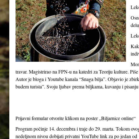
Leko
Osno
delu
Leko
Kako
indi
Momč
travar. Magistrirao na FPN-u na katedri za Teoriju kulture. Piše
Autor je bloga i Youtube kanala “Snaga bilja”. Objavio je zbir
budem turista”. Svoju ljubav prema biljkama, kuvanju i pisanju 
Prijavni formular otvorite klikom na poster „Biljarnice online“
Program počinje 14. decembra i traje do 29. marta. Tokom ovog 
nedeljnom nivou dobijati privatni YouTube link za po jedan od 