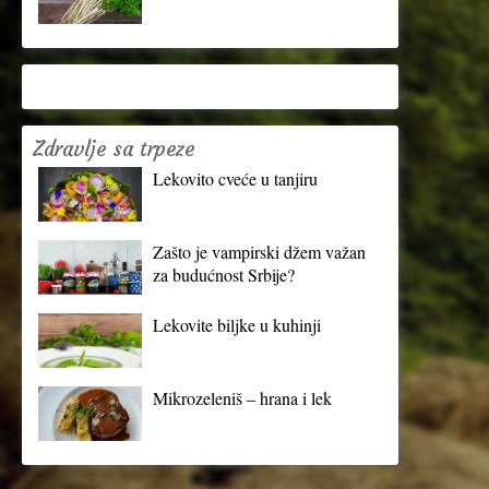
Zdravlje sa trpeze
Lekovito cveće u tanjiru
Zašto je vampirski džem važan
za budućnost Srbije?
Lekovite biljke u kuhinji
Mikrozeleniš – hrana i lek