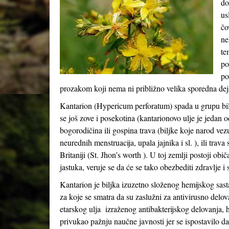
do
us
čo
ne
te
po
po
prozakom koji nema ni približno velika sporedna dejs
Kantarion (Hypericum perforatum) spada u grupu bilj
se još zove i posekotina (kantarionovo ulje je jedan 
bogorodičina ili gospina trava (biljke koje narod ve
neurednih menstruacija, upala jajnika i sl. ), ili trav
Britaniji (St. Jhon’s worth ). U toj zemlji postoji ob
jastuka, veruje se da će se tako obezbediti zdravlje i
Kantarion je biljka izuzetno složenog hemijskog sast
za koje se smatra da su zaslužni za antivirusno delov
etarskog ulja izraženog antibakterijskog delovanja, 
privukao pažnju naučne javnosti jer se ispostavilo d