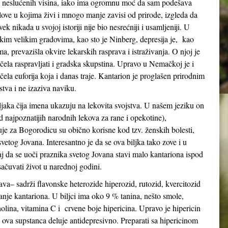
 neslućenih visina, iako ima ogromnu moć da sam podešava
love u kojima živi i mnogo manje zavisi od prirode, izgleda da
vek nikada u svojoj istoriji nije bio nesrećniji i usamljeniji. U
kim velikim gradovima, kao sto je Ninberg, depresija je, kao
ma, prevazišla okvire lekarskih rasprava i istraživanja. O njoj je
čela raspravljati i gradska skupstina. Upravo u Nemačkoj je i
čela euforija koja i danas traje. Kantarion je proglašen prirodnim
tva i ne izaziva naviku.
aka čija imena ukazuju na lekovita svojstva. U našem jeziku on
od najpoznatijih narodnih lekova za rane i opekotine),
zuje za Bogorodicu su obično korisne kod tzv. ženskih bolesti,
a svetog Jovana. Interesantno je da se ova biljka tako zove i u
ičaj da se uoči praznika svetog Jovana stavi malo kantariona ispod
 sačuvati život u narednoj godini.
ava– sadrži flavonske heterozide hiperozid, rutozid, kvercitozid
anje kantariona. U biljci ima oko 9 % tanina, nešto smole,
holina, vitamina C i crvene boje hipericina. Upravo je hipericin
a ova supstanca deluje antidepresivno. Preparati sa hipericinom