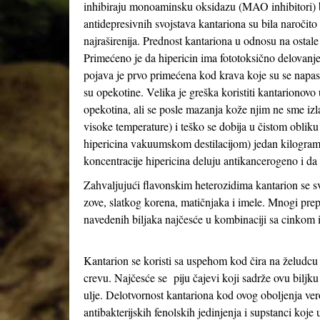
inhibiraju monoaminsku oksidazu (MAO inhibitori) baš 
antidepresivnih svojstava kantariona su bila naročit
najraširenija. Prednost kantariona u odnosu na ostale
Primećeno je da hipericin ima fototoksično delovanj
pojava je prvo primećena kod krava koje su se napas
su opekotine. Velika je greška koristiti kantarionovo 
opekotina, ali se posle mazanja kože njim ne sme izl
visoke temperature) i teško se dobija u čistom obliku
hipericina vakuumskom destilacijom) jedan kilogram 
koncentracije hipericina deluju antikancerogeno i d
Zahvaljujući flavonskim heterozidima kantarion se svr
zove, slatkog korena, matičnjaka i imele. Mnogi prep
navedenih biljaka najčesće u kombinaciji sa cinkom
Kantarion se koristi sa uspehom kod čira na želudc
crevu. Najčesće se piju čajevi koji sadrže ovu biljku 
ulje. Delotvornost kantariona kod ovog oboljenja ve
antibakterijskih fenolskih jedinjenja i supstanci koje