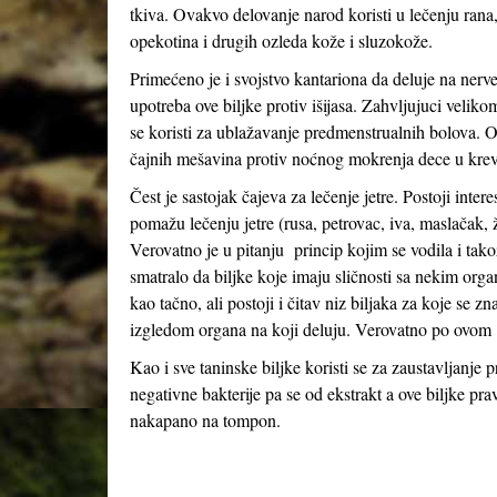
tkiva. Ovakvo delovanje narod koristi u lečenju rana
opekotina i drugih ozleda kože i sluzokože.
Primećeno je i svojstvo kantariona da deluje na nerv
upotreba ove biljke protiv išijasa. Zahvljujuci veliko
se koristi za ublažavanje predmenstrualnih bolova. Ov
čajnih mešavina protiv noćnog mokrenja dece u krev
Čest je sastojak čajeva za lečenje jetre. Postoji inter
pomažu lečenju jetre (rusa, petrovac, iva, maslačak, ž
Verovatno je u pitanju princip kojim se vodila i ta
smatralo da biljke koje imaju sličnosti sa nekim or
kao tačno, ali postoji i čitav niz biljaka za koje se z
izgledom organa na koji deluju. Verovatno po ovom p
Kao i sve taninske biljke koristi se za zaustavljanje
negativne bakterije pa se od ekstrakt a ove biljke pra
nakapano na tompon.