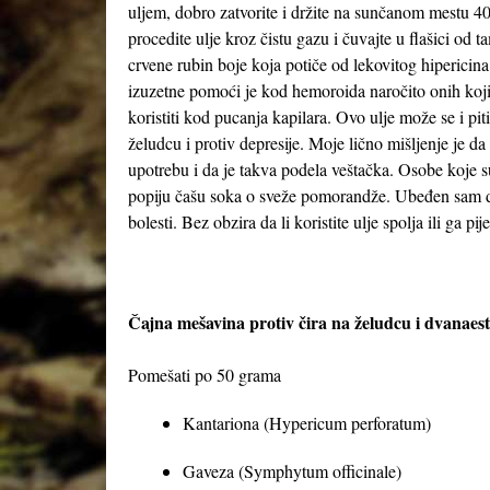
uljem, dobro zatvorite i držite na sunčanom mestu 4
procedite ulje kroz čistu gazu i čuvajte u flašici o
crvene rubin boje koja potiče od lekovitog hipericina
izuzetne pomoći je kod hemoroida naročito onih koji 
koristiti kod pucanja kapilara. Ovo ulje može se i pi
želudcu i protiv depresije. Moje lično mišljenje je da
upotrebu i da je takva podela veštačka. Osobe koje 
popiju čašu soka o sveže pomorandže. Ubeđen sam da
bolesti. Bez obzira da li koristite ulje spolja ili ga pij
Čajna mešavina protiv čira na želudcu i dvanae
Pomešati po 50 grama
Kantariona (Hypericum perforatum)
Gaveza (Symphytum officinale)