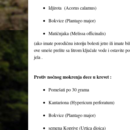
Idjirota (Acorus calamus)
Bokvice (Plantago major)
Matičnjaka (Melissa officinalis)
(ako imate porodičnu istoriju bolesti jetre ili imate 
ove smeše prelite sa litrom ključale vode i ostavite p
jela .
Protiv noćnog mokrenja dece u krevet :
Pomešati po 30 grama
Kantariona (Hypericum perforatum)
Bokvice (Plantago major)
semena Koprive (Urtica dioica)