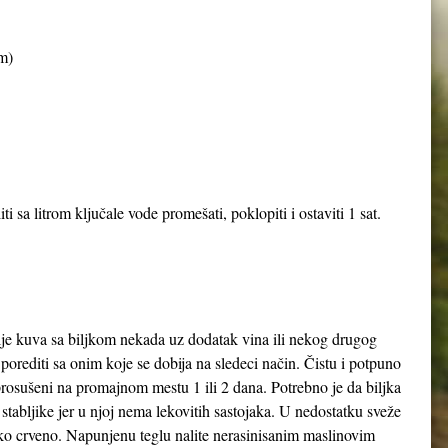
m)
 sa litrom ključale vode promešati, poklopiti i ostaviti 1 sat.
ulje kuva sa biljkom nekada uz dodatak vina ili nekog drugog
porediti sa onim koje se dobija na sledeci način. Čistu i potpuno
prosušeni na promajnom mestu 1 ili 2 dana. Potrebno je da biljka
 stabljike jer u njoj nema lekovitih sastojaka. U nedostatku sveže
i tako crveno. Napunjenu teglu nalite nerasinisanim maslinovim