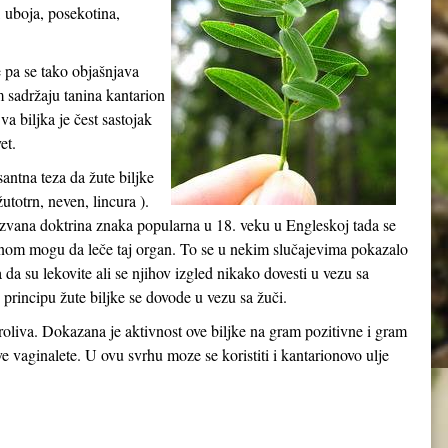
, uboja, posekotina,
e pa se tako objašnjava
m sadržaju tanina kantarion
a biljka je čest sastojak
et.
esantna teza da žute biljke
utotrn, neven, lincura ).
kozvana doktrina znaka popularna u 18. veku u Engleskoj tada se
ganom mogu da leče taj organ. To se u nekim slučajevima pokazalo
na da su lekovite ali se njihov izgled nikako dovesti u vezu sa
rincipu žute biljke se dovode u vezu sa žuči.
 proliva. Dokazana je aktivnost ove biljke na gram pozitivne i gram
ve vaginalete. U ovu svrhu moze se koristiti i kantarionovo ulje