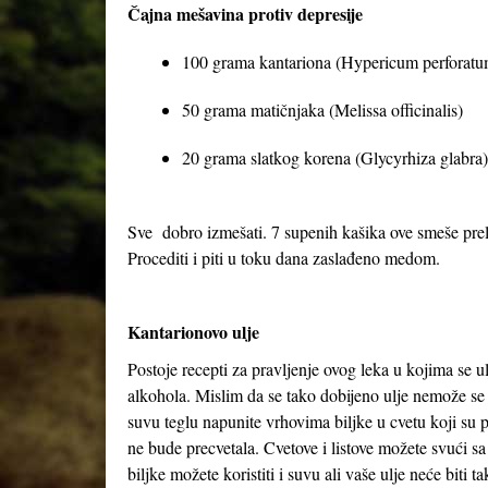
Čajna mešavina protiv depresije
100 grama kantariona (Hypericum perforatu
50 grama matičnjaka (Melissa officinalis)
20 grama slatkog korena (Glycyrhiza glabra)
Sve dobro izmešati. 7 supenih kašika ove smeše preliti
Procediti i piti u toku dana zaslađeno medom.
Kantarionovo ulje
Postoje recepti za pravljenje ovog leka u kojima se 
alkohola. Mislim da se tako dobijeno ulje nemože se 
suvu teglu napunite vrhovima biljke u cvetu koji su 
ne bude precvetala. Cvetove i listove možete svući sa
biljke možete koristiti i suvu ali vaše ulje neće bit