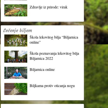
Zdravlje iz prirode: virak
Lečenje biljem
Škola lekovitog bilja “Biljarnica
online”
Škola poznavanja lekovitog bilja
Biljarnica 2022
Biljarnica online
Biljkama protiv oticanja nogu