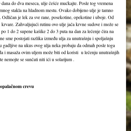
0 dana do dva meseca, ulje češće mućkajte. Posle tog vremena
d tamnog stakla na hladnom mestu. Ovako dobijeno ulje je tamno
. Odličan je lek za sve rane, posekotine, opekotine i uboje. Od
krvare. Zahvaljujući rutinu ovo ulje jača krvne sudove i može se
ti po 1 do 2 supene kašike 2 do 3 puta na dan za lečenje čira na
 ne sme postojati razlika između ulja za unutrašnju i spoljašnju
su gadljive na ukus ovog ulja neka probaju da odmah posle toga
 i masaža ovim uljem može biti od koristi u lečenju unutrašnjih
ete nemojte se sunčati niti ići u solarijum .
stopalačnom crevu