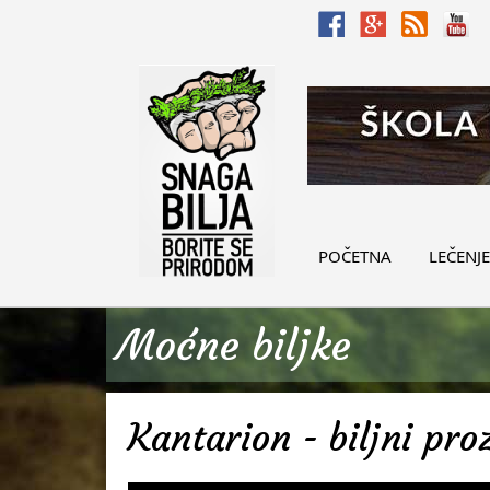
POČETNA
LEČENJE
Moćne biljke
Kantarion - biljni pro