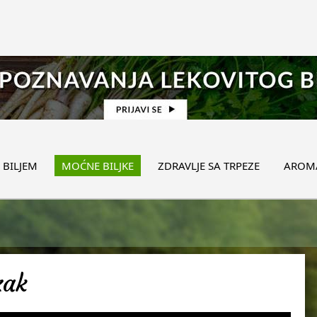
 BILJEM
MOĆNE BILJKE
ZDRAVLJE SA TRPEZE
AROMA
zak