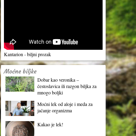
Kantarion - biljni prozak
Moćne biljke
Dobar kao veronika –
čestoslavica ili razgon biljka za
mnogo boljki
Moćni lek od aloje i meda za
jačanje organizma
Kakao je lek!