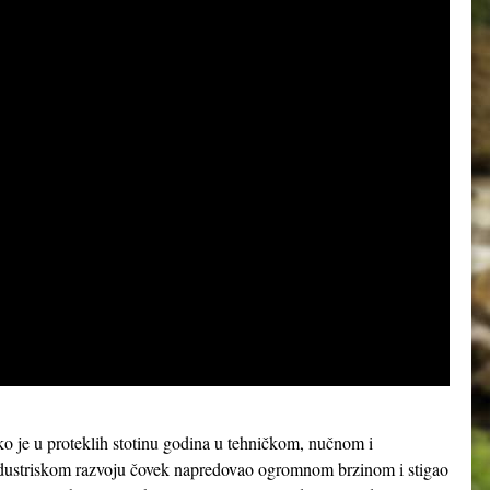
ko je u proteklih stotinu godina u tehničkom, nučnom i
dustriskom razvoju čovek napredovao ogromnom brzinom i stigao