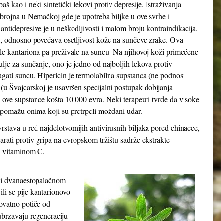
kao i neki sintetički lekovi protiv depresije. Istraživanja
o brojna u Nemačkoj gde je upotreba biljke u ove svrhe i
 antidepresive je u neškodljivosti i malom broju kontraindikacija.
e, odnosno povećava osetljivost kože na sunčeve zrake. Ova
le kantariona pa preživale na suncu. Na njihovoj koži primećene
ulje za sunčanje, ono je jedno od najboljih lekova protiv
agati suncu. Hipericin je termolabilna supstanca (ne podnosi
 (u Švajcarskoj je usavršen specijalni postupak dobijanja
ove supstance košta 10 000 evra. Neki terapeuti tvrde da visoke
a pomažu onima koji su pretrpeli moždani udar.
stava u red najdelotvornijih antivirusnih biljaka pored ehinacee,
arati protiv gripa na evropskom tržištu sadrže ekstrakte
 i vitaminom C.
u i dvanaestopalačnom
ili se pije kantarionovo
rovatno potiče od
 ubrzavaju regeneraciju