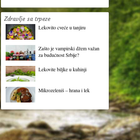
Zdravlje sa trpeze
Lekovito cveće u tanjiru
Zašto je vampirski džem važan
za budućnost Srbije?
Lekovite biljke u kuhinji
Mikrozeleniš – hrana i lek