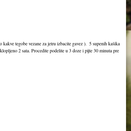
bilo kakve tegobe vezane za jetru izbacite gavez ). 5 supenih kašika
oklopljeno 2 sata. Procedite podelite u 3 doze i pijte 30 minuta pre