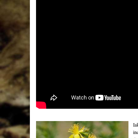
Ia
in