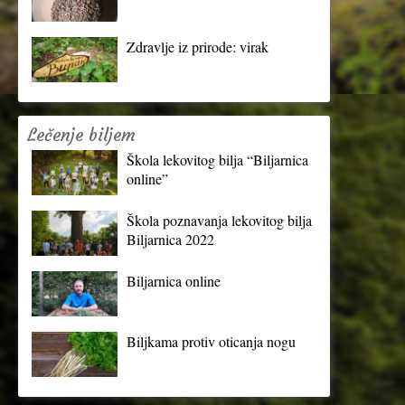
Zdravlje iz prirode: virak
Lečenje biljem
Škola lekovitog bilja “Biljarnica
online”
Škola poznavanja lekovitog bilja
Biljarnica 2022
Biljarnica online
Biljkama protiv oticanja nogu