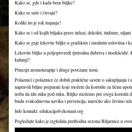
Kako se, gde i kada beru biljke?
Kako se suše i čuvaju?
Koliki im je rok trajanja?
Kako se i od kojih biljaka prave infuzi, dekokti, tinkture, uljan
Kako se gaje lekovite biljke u gradskim i ruralnim uslovima i ka
Lekovite biljke u poljoprivredi /prirodna đubriva i insekticidi/.
kuhinji?
Principi aromoterapije i druge povezane teme.
Polaznici i polaznice će dobiti praktične savete o sakupljanju i 
napravili biljne preparate koje možete da koristite za ličnu up
treba da idu ruku pod ruku. Biljke možemo pre svega koristiti d
budu svakodnevna navika i prevencija, naročito ako živimo už
Info kontakt:
edukacija@ekonaut.org
Pogledajte kako je izgledala prethodna sezona Biljarnice u ov