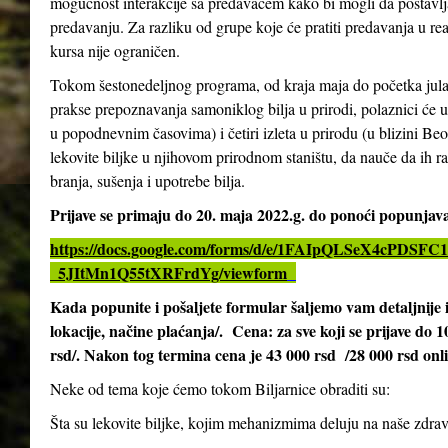
mogućnost interakcije sa predavačem kako bi mogli da postavlja
predavanju. Za razliku od grupe koje će pratiti predavanja u re
kursa nije ograničen.
Tokom šestonedeljnog programa, od kraja maja do početka jula 2
prakse prepoznavanja samoniklog bilja u prirodi, polaznici će 
u popodnevnim časovima) i četiri izleta u prirodu (u blizini Be
lekovite biljke u njihovom prirodnom staništu, da nauče da ih ra
branja, sušenja i upotrebe bilja.
Prijave se primaju do 20. maja 2022.g. do ponoći popunja
https://docs.google.com/forms/d/e/1FAIpQLSeX4cPD
_5JItMn1Q55tXRFrdYg/viewform
Kada popunite i pošaljete formular šaljemo vam detaljnij
lokacije, načine plaćanja/. Cena: za sve koji se prijave do 
rsd/. Nakon tog termina cena je 43 000 rsd /28 000 rsd onl
Neke od tema koje ćemo tokom Biljarnice obraditi su:
Šta su lekovite biljke, kojim mehanizmima deluju na naše zdrav