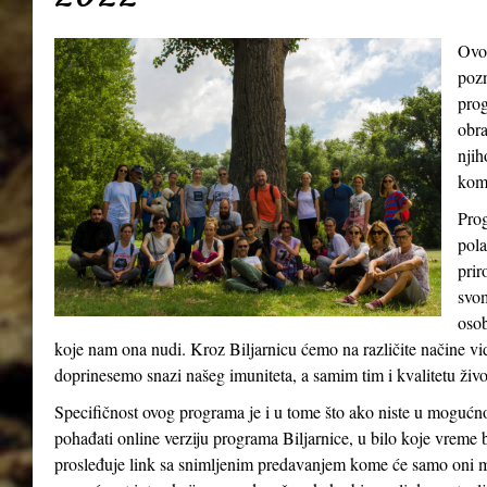
Ovo
pozn
prog
obra
njih
kom
Prog
pola
prir
svom
osob
koje nam ona nudi. Kroz Biljarnicu ćemo na različite načine v
doprinesemo snazi našeg imuniteta, a samim tim i kvalitetu živ
Specifičnost ovog programa je i u tome što ako niste u mogućn
pohađati online verziju programa Biljarnice, u bilo koje vreme 
prosleđuje link sa snimljenim predavanjem kome će samo oni m