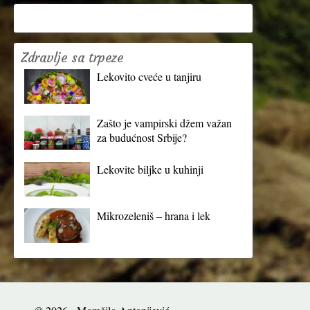
Zdravlje sa trpeze
Lekovito cveće u tanjiru
Zašto je vampirski džem važan
za budućnost Srbije?
Lekovite biljke u kuhinji
Mikrozeleniš – hrana i lek