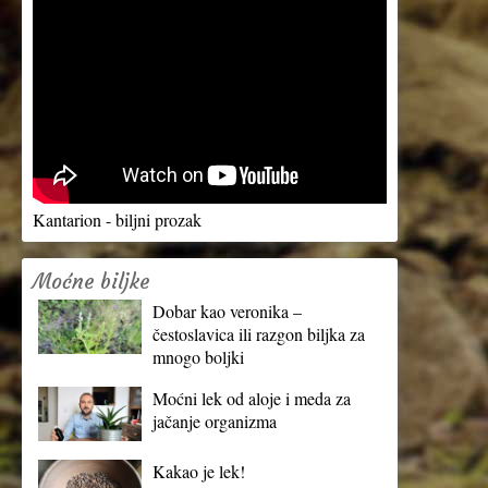
Kantarion - biljni prozak
Moćne biljke
Dobar kao veronika –
čestoslavica ili razgon biljka za
mnogo boljki
Moćni lek od aloje i meda za
jačanje organizma
Kakao je lek!