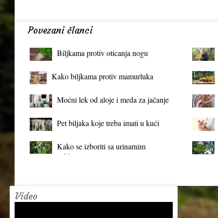
Povezani članci
Biljkama protiv oticanja nogu
Kako biljkama protiv mamurluka
Moćni lek od aloje i meda za jačanje
organizma
Pet biljaka koje treba imati u kući
Kako se izboriti sa urinarnim
infekcijama?
Video