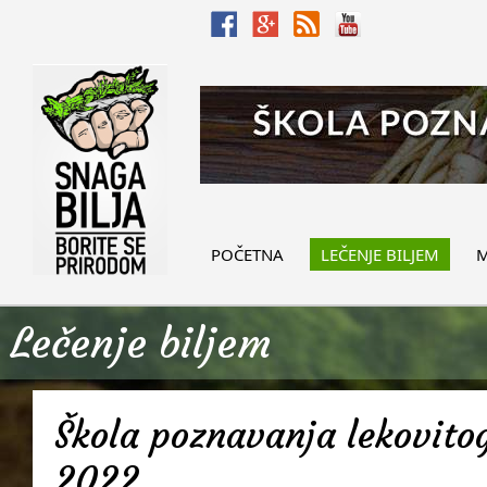
POČETNA
LEČENJE BILJEM
M
Lečenje biljem
Škola poznavanja lekovitog
2022