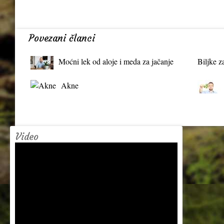
Povezani članci
Moćni lek od aloje i meda za jačanje
Biljke z
organizma
Akne
Video