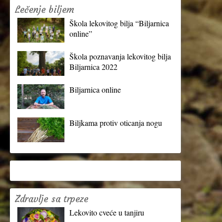
Lečenje biljem
Škola lekovitog bilja “Biljarnica
online”
Škola poznavanja lekovitog bilja
Biljarnica 2022
Biljarnica online
Biljkama protiv oticanja nogu
Zdravlje sa trpeze
Lekovito cveće u tanjiru