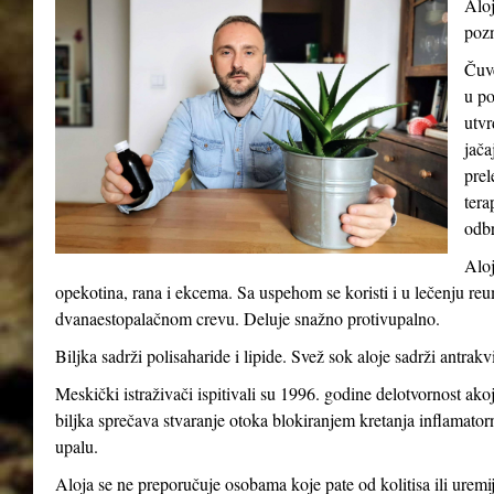
Aloj
pozn
Čuve
u po
utvr
jača
prel
tera
odb
Aloj
opekotina, rana i ekcema. Sa uspehom se koristi i u lečenju reum
dvanaestopalačnom crevu. Deluje snažno protivupalno.
Biljka sadrži polisaharide i lipide. Svež sok aloje sadrži antrakv
Meskički istraživači ispitivali su 1996. godine delotvornost ak
biljka sprečava stvaranje otoka blokiranjem kretanja inflamatorni
upalu.
Aloja se ne preporučuje osobama koje pate od kolitisa ili uremij