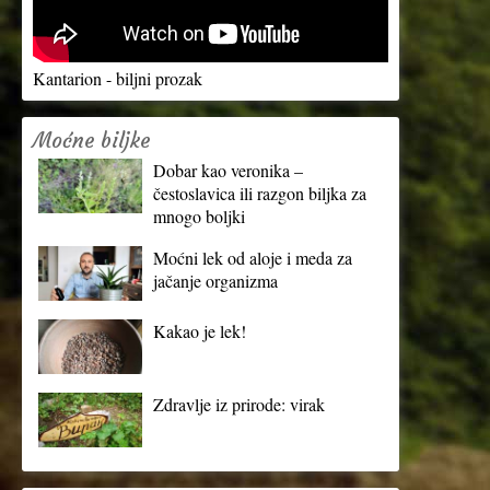
Kantarion - biljni prozak
Moćne biljke
Dobar kao veronika –
čestoslavica ili razgon biljka za
mnogo boljki
Moćni lek od aloje i meda za
jačanje organizma
Kakao je lek!
Zdravlje iz prirode: virak