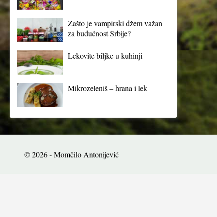
Zašto je vampirski džem važan
za budućnost Srbije?
Lekovite biljke u kuhinji
Mikrozeleniš – hrana i lek
© 2026 - Momčilo Antonijević