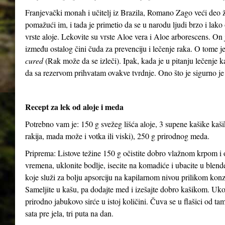
Franjevački monah i učitelj iz Brazila, Romano Zago veći deo 
pomažući im, i tada je primetio da se u narodu ljudi brzo i lako 
vrste aloje. Lekovite su vrste Aloe vera i Aloe arborescens. On j
između ostalog čini čuda za prevenciju i lečenje raka. O tome 
cured
(Rak može da se izleči). Ipak, kada je u pitanju lečenje 
da sa rezervom prihvatam ovakve tvrdnje. Ono što je sigurno je
Recept za lek od aloje i meda
Potrebno vam je: 150 g svežeg lišća aloje, 3 supene kašike kaš
rakija, mada može i votka ili viski), 250 g prirodnog meda.
Priprema: Listove težine 150 g očistite dobro vlažnom krpom i o
vremena, uklonite bodlje, isecite na komadiće i ubacite u blen
koje služi za bolju apsorciju na kapilarnom nivou prilikom kon
Sameljite u kašu, pa dodajte med i izešajte dobro kašikom. Uko
prirodno jabukovo sirće u istoj količini. Čuva se u flašici od ta
sata pre jela, tri puta na dan.