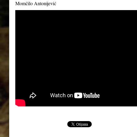
Momčilo Antonijević