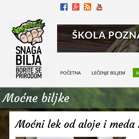
POČETNA
LEČENJE BILJEM
M
Moćne biljke
Moćni lek od aloje i meda