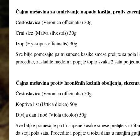
Čajna mešavina za umirivanje napada kašlja, protiv zacenj
Čestoslavica (Veronica officinalis) 30g
Crni slez (Malva silvestris) 30g
Izop (Hyssopus officinalis) 30g
Sve bilje pomešajte pa tri supene kašike smeše prelijte sa pola li
procedite, zasladite medom i popijte toplo svaka 2 sata po jedn
Čajna mešavina protiv hroničnih kožnih oboljenja, ekcema 
Čestoslavica (Veronica officinalis) 50g
Kopriva list (Urtica dioica) 50g
Divlja dan i noć (Viola tricolor) 50g
Sve biljke pomešajte pa tri supene kašike smeše prelijte sa 750m
da stoji pola sata. Procedite i popijte u toku dana u manjim gut