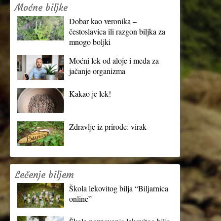
Moćne biljke
Dobar kao veronika –
čestoslavica ili razgon biljka za
mnogo boljki
Moćni lek od aloje i meda za
jačanje organizma
Kakao je lek!
Zdravlje iz prirode: virak
Lečenje biljem
Škola lekovitog bilja “Biljarnica
online”