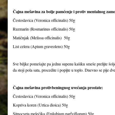
Čajna mešavina za bolje pamćenje i protiv mentalnog zam
Čestoslavica (Veronica officinalis) 50g
Ruzmarin (Rosmarinus officinalis) 50g
Matičnjak (Melissa officinalis) 50g
List celera (Apium graveolens) 50g
Sve biljke pomešajte pa jednu supenu kašiku smeše prelijte šolj
da stoji pola sata, procedite i popijte u toplo. Dnevno se pije dve 
Čajna mešavina protivbeningnog uvećanja prostate:
Čestoslavica (Veronica officinalis) 50g
Kopriva koren (Urtica dioica) 50g
Sitnocveta melečika (Epilobium parfviflorum) 50g