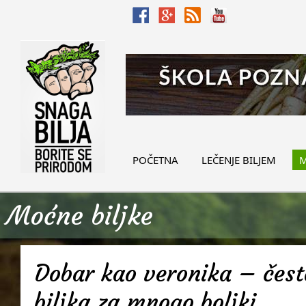
POČETNA
LEČENJE BILJEM
M
Moćne biljke
Dobar kao veronika – često
biljka za mnogo boljki