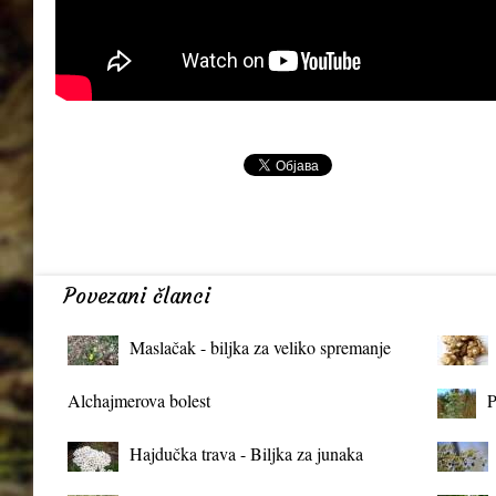
Povezani članci
Maslačak - biljka za veliko spremanje
organizma
Alchajmerova bolest
P
Hajdučka trava - Biljka za junaka