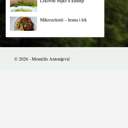
Lekovite biljke u kuhinji
Mikrozeleniš – hrana i lek
© 2026 - Momčilo Antonijević