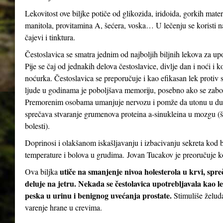
Lekovitost ove biljke potiče od glikozida, iridoida, gorkih mater
manitola, provitamina A, šećera, voska… U lečenju se koristi n
čajevi i tinktura.
Čestoslavica se smatra jednim od najboljih biljnih lekova za up
Pije se čaj od jednakih delova čestoslavice, divlje dan i noći i 
noćurka. Čestoslavica se preporučuje i kao efikasan lek protiv st
ljude u godinama je poboljšava memoriju, posebno ako se zabor
Premorenim osobama umanjuje nervozu i pomže da utonu u dubo
sprečava stvaranje grumenova proteina a-sinukleina u mozgu (
bolesti).
Doprinosi i olakšanom iskašljavanju i izbacivanju sekreta kod b
temperature i bolova u grudima. Jovan Tucakov je preoručuje ko
utiče na smanjenje nivoa holesterola u krvi, spr
Ova biljka
deluje na jetru. Nekada se čestolavica upotrebljavala kao le
peska u urinu i benignog uvećanja prostate.
Stimuliše želud
varenje hrane u crevima.