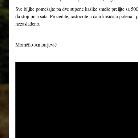
Sve biljke pomešajte pa dve supene kašike smeše prelijte sa 500
da stoji pola sata. Procedite, rastovrite u čaju kašičicu polena 
nezaslađeno.
Momčilo Antonijević