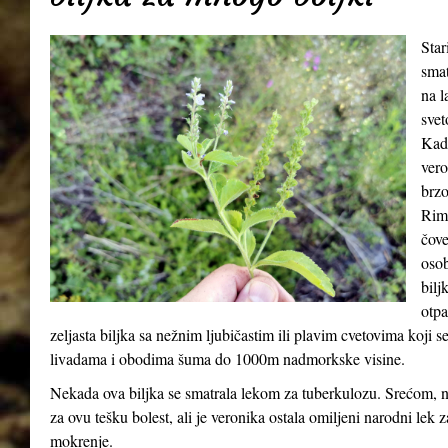
Star
smat
na l
svet
Kada
vero
brzo
Riml
čove
osob
bilj
otpa
zeljasta biljka sa nežnim ljubičastim ili plavim cvetovima koji 
livadama i obodima šuma do 1000m nadmorkske visine.
Nekada ova biljka se smatrala lekom za tuberkulozu. Srećom, n
za ovu tešku bolest, ali je veronika ostala omiljeni narodni lek 
mokrenje.