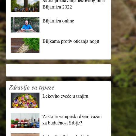
Škola poznavanja lekovitog bilja
Biljarnica 2022
Biljarnica online
Biljkama protiv oticanja nogu
Zdravlje sa trpeze
Lekovito cveće u tanjiru
Zašto je vampirski džem važan
za budućnost Srbije?