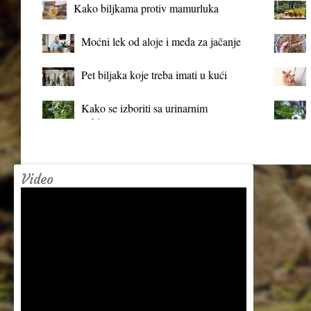
Kako biljkama protiv mamurluka
Moćni lek od aloje i meda za jačanje
organizma
Pet biljaka koje treba imati u kući
Kako se izboriti sa urinarnim
infekcijama?
Video