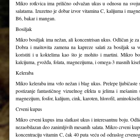
Mikro rotkvica ima prilično odvažan ukus u odnosu na svoju v
salatama. Izuzetno je dobar izvor vitamina C, kalijuma i magnez
B6, bakar i mangan.
Bosiljak
Mikro bosiljak ima nežan, ali koncentrisan ukus. Odličan je za 
Dobra i maštovita zamena na kapreze salati za bosiljak sa v
koristiti i u koktelima kao što je mohito i martini. Mikro b
kalcijuma, gvožđa, folata, magnezijuma, i omega-3 masnih kisel
Keleraba
Mikro keleraba ima vrlo nežan i blag ukus. Prelepe ljubičaste s
postizanje fantastičnog vizuelnog efekta u jelima i mešanim 
magnezijum, fosfor, kalijum, cink, karoten, hlorofil, aminokiseli
Crveni kupus
Mikro crveni kupus ima slatkast ukus i interesantnu boju. Odli
nezaobilazan deo zanimljivih mesanih salata. Mikro crveni kupus
koncentraciju vitamin C, čak 40 puta veću od odraslog crveno