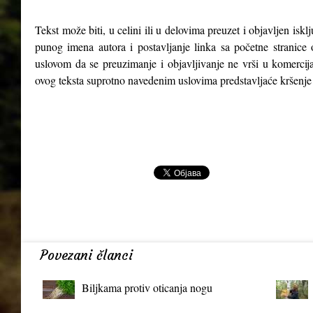
Tekst može biti, u celini ili u delovima preuzet i objavljen isk
punog imena autora i postavljanje linka sa početne stranice 
uslovom da se preuzimanje i objavljivanje ne vrši u komercija
ovog teksta suprotno navedenim uslovima predstavljaće kršenje
Povezani članci
Biljkama protiv oticanja nogu