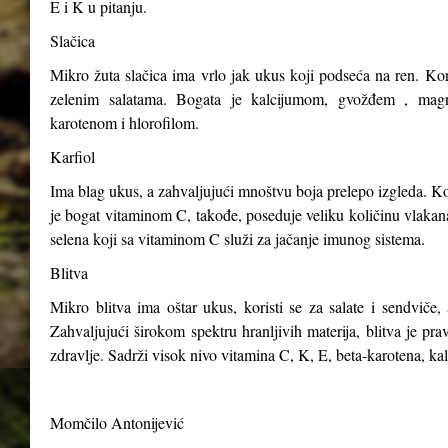
E i K u pitanju.
Slačica
Mikro žuta slačica ima vrlo jak ukus koji podseća na ren. Kori
zelenim salatama. Bogata je kalcijumom, gvožđem , magn
karotenom i hlorofilom.
Karfiol
Ima blag ukus, a zahvaljujući mnoštvu boja prelepo izgleda. Kor
je bogat vitaminom C, takođe, poseduje veliku količinu vlakana,
selena koji sa vitaminom C služi za jačanje imunog sistema.
Blitva
Mikro blitva ima oštar ukus, koristi se za salate i sendviče, 
Zahvaljujući širokom spektru hranljivih materija, blitva je p
zdravlje. Sadrži visok nivo vitamina C, K, E, beta-karotena, ka
Momčilo Antonijević