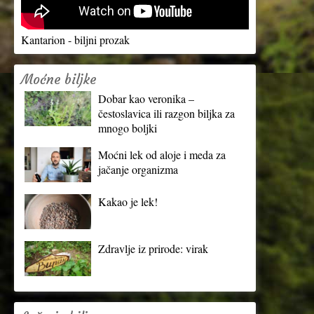
Kantarion - biljni prozak
Moćne biljke
Dobar kao veronika –
čestoslavica ili razgon biljka za
mnogo boljki
Moćni lek od aloje i meda za
jačanje organizma
Kakao je lek!
Zdravlje iz prirode: virak