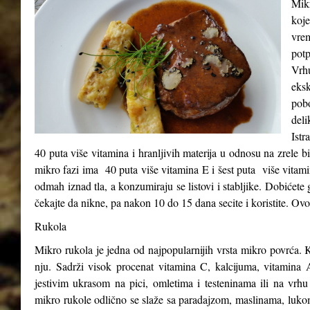
Mikr
koje
vre
potp
Vrh
eks
pob
del
Istr
40 puta više vitamina i hranljivih materija u odnosu na zrele b
mikro fazi ima 40 puta više vitamina E i šest puta više vitam
odmah iznad tla, a konzumiraju se listovi i stabljike. Dobićete 
čekajte da nikne, pa nakon 10 do 15 dana secite i koristite. Ovo
Rukola
Mikro rukola je jedna od najpopularnijih vrsta mikro povrća. K
nju. Sadrži visok procenat vitamina C, kalcijuma, vitamina A
jestivim ukrasom na pici, omletima i testeninama ili na vrhu
mikro rukole odlično se slaže sa paradajzom, maslinama, luk