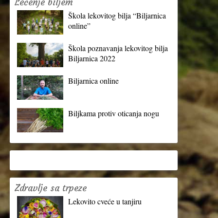
Lečenje biljem
Škola lekovitog bilja “Biljarnica
online”
Škola poznavanja lekovitog bilja
Biljarnica 2022
Biljarnica online
Biljkama protiv oticanja nogu
Zdravlje sa trpeze
Lekovito cveće u tanjiru