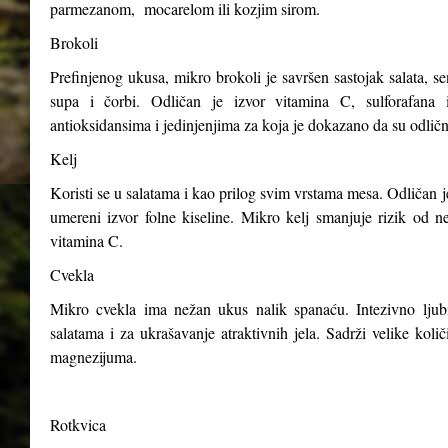
parmezanom, mocarelom ili kozjim sirom.
Brokoli
Prefinjenog ukusa, mikro brokoli je savršen sastojak salata, s
supa i čorbi. Odličan je izvor vitamina C, sulforafana i
antioksidansima i jedinjenjima za koja je dokazano da su odličn
Kelj
Koristi se u salatama i kao prilog svim vrstama mesa. Odličan j
umereni izvor folne kiseline. Mikro kelj smanjuje rizik od n
vitamina C.
Cvekla
Mikro cvekla ima nežan ukus nalik spanaću. Intezivno ljubiča
salatama i za ukrašavanje atraktivnih jela. Sadrži velike kol
magnezijuma.
Rotkvica