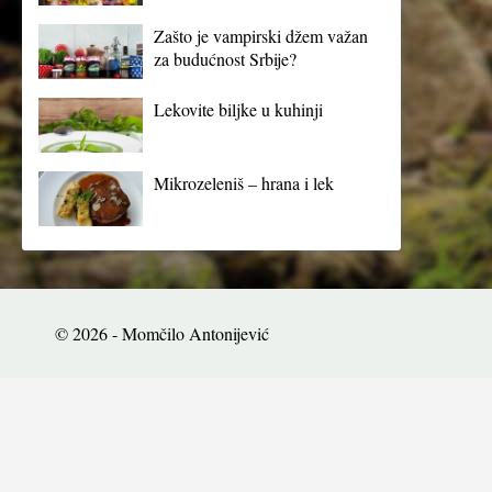
Zašto je vampirski džem važan
za budućnost Srbije?
Lekovite biljke u kuhinji
Mikrozeleniš – hrana i lek
© 2026 - Momčilo Antonijević