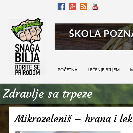
POČETNA
LEČENJE BILJEM
M
Zdravlje sa trpeze
Mikrozeleniš – hrana i lek