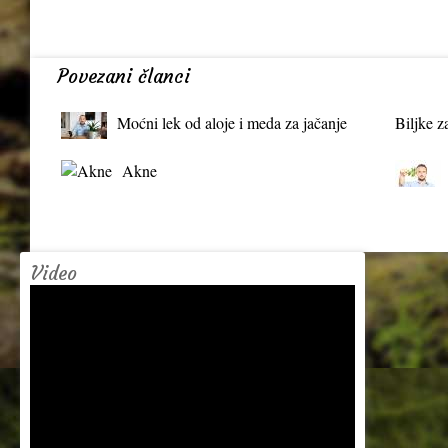
Povezani članci
Moćni lek od aloje i meda za jačanje
Biljke z
organizma
Akne
Video