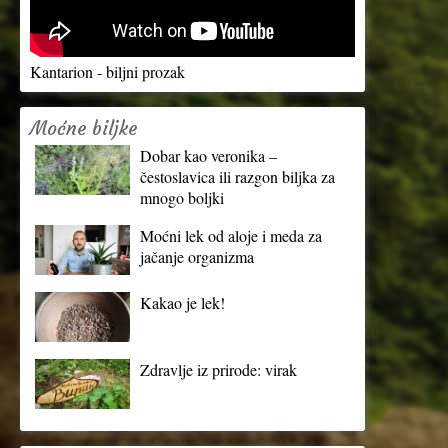
Kantarion - biljni prozak
Moćne biljke
Dobar kao veronika –
čestoslavica ili razgon biljka za
mnogo boljki
Moćni lek od aloje i meda za
jačanje organizma
Kakao je lek!
Zdravlje iz prirode: virak