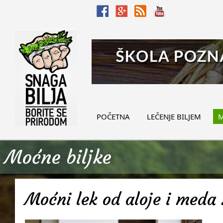
POČETNA
LEČENJE BILJEM
M
Moćne biljke
Moćni lek od aloje i meda