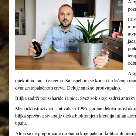
Aloj
pozn
Čuve
u po
utvr
jača
prel
tera
odb
Aloj
opekotina, rana i ekcema. Sa uspehom se koristi i u lečenju reum
dvanaestopalačnom crevu. Deluje snažno protivupalno.
Biljka sadrži polisaharide i lipide. Svež sok aloje sadrži antrakv
Meskički istraživači ispitivali su 1996. godine delotvornost ak
biljka sprečava stvaranje otoka blokiranjem kretanja inflamatorni
upalu.
Aloja se ne preporučuje osobama koje pate od kolitisa ili uremij