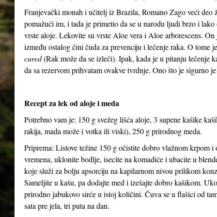
Franjevački monah i učitelj iz Brazila, Romano Zago veći deo 
pomažući im, i tada je primetio da se u narodu ljudi brzo i lako 
vrste aloje. Lekovite su vrste Aloe vera i Aloe arborescens. On j
između ostalog čini čuda za prevenciju i lečenje raka. O tome 
cured
(Rak može da se izleči). Ipak, kada je u pitanju lečenje 
da sa rezervom prihvatam ovakve tvrdnje. Ono što je sigurno je
Recept za lek od aloje i meda
Potrebno vam je: 150 g svežeg lišća aloje, 3 supene kašike kaš
rakija, mada može i votka ili viski), 250 g prirodnog meda.
Priprema: Listove težine 150 g očistite dobro vlažnom krpom i o
vremena, uklonite bodlje, isecite na komadiće i ubacite u blen
koje služi za bolju apsorciju na kapilarnom nivou prilikom kon
Sameljite u kašu, pa dodajte med i izešajte dobro kašikom. Uko
prirodno jabukovo sirće u istoj količini. Čuva se u flašici od ta
sata pre jela, tri puta na dan.