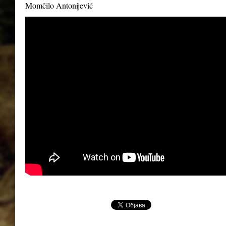
Momčilo Antonijević