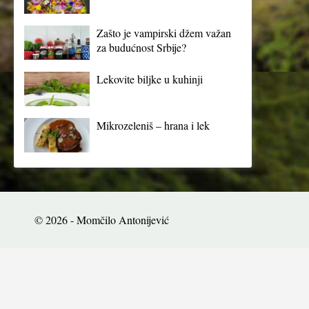
Zašto je vampirski džem važan
za budućnost Srbije?
Lekovite biljke u kuhinji
Mikrozeleniš – hrana i lek
© 2026 - Momčilo Antonijević