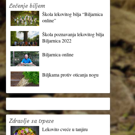
Lečenje biljem
Škola lekovitog bilja “Biljarnica
online”
Škola poznavanja lekovitog bilja
Biljarnica 2022
Biljarnica online
Biljkama protiv oticanja nogu
Zdravlje sa trpeze
Lekovito cveće u tanjiru