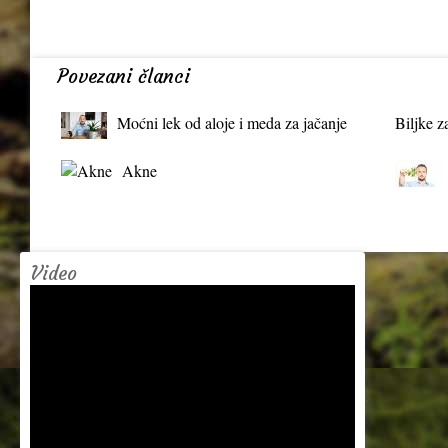
Povezani članci
Moćni lek od aloje i meda za jačanje
Biljke z
organizma
Akne
Video