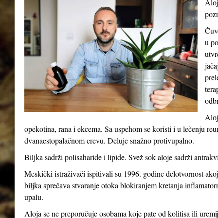
Aloj
pozn
Čuve
u po
utvr
jača
prel
tera
odb
Aloj
opekotina, rana i ekcema. Sa uspehom se koristi i u lečenju reum
dvanaestopalačnom crevu. Deluje snažno protivupalno.
Biljka sadrži polisaharide i lipide. Svež sok aloje sadrži antrakv
Meskički istraživači ispitivali su 1996. godine delotvornost ak
biljka sprečava stvaranje otoka blokiranjem kretanja inflamatorni
upalu.
Aloja se ne preporučuje osobama koje pate od kolitisa ili uremij