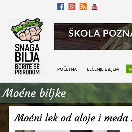
POČETNA
LEČENJE BILJEM
M
Moćne biljke
Moćni lek od aloje i meda