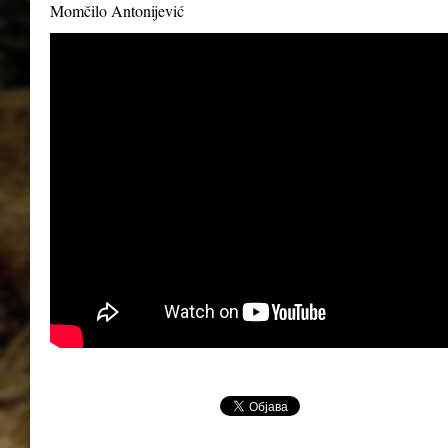
Momčilo Antonijević