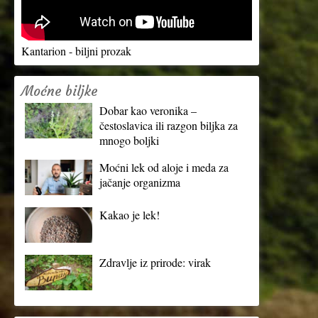
Kantarion - biljni prozak
Moćne biljke
Dobar kao veronika –
čestoslavica ili razgon biljka za
mnogo boljki
Moćni lek od aloje i meda za
jačanje organizma
Kakao je lek!
Zdravlje iz prirode: virak