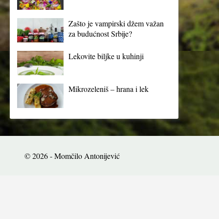
Zašto je vampirski džem važan
za budućnost Srbije?
Lekovite biljke u kuhinji
Mikrozeleniš – hrana i lek
© 2026 - Momčilo Antonijević