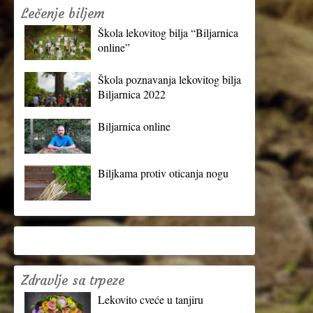
Lečenje biljem
Škola lekovitog bilja “Biljarnica
online”
Škola poznavanja lekovitog bilja
Biljarnica 2022
Biljarnica online
Biljkama protiv oticanja nogu
Zdravlje sa trpeze
Lekovito cveće u tanjiru