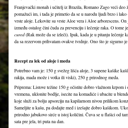
Franjevački monah i učitelj iz Brazila, Romano Zago veći deo 
pomažući im, i tada je primetio da se u narodu ljudi brzo i lako 
vrste aloje. Lekovite su vrste Aloe vera i Aloe arborescens. On j
između ostalog čini čuda za prevenciju i lečenje raka. O tome 
cured
(Rak može da se izleči). Ipak, kada je u pitanju lečenje 
da sa rezervom prihvatam ovakve tvrdnje. Ono što je sigurno je
Recept za lek od aloje i meda
Potrebno vam je: 150 g svežeg lišća aloje, 3 supene kašike kaš
rakija, mada može i votka ili viski), 250 g prirodnog meda.
Priprema: Listove težine 150 g očistite dobro vlažnom krpom i o
vremena, uklonite bodlje, isecite na komadiće i ubacite u blen
koje služi za bolju apsorciju na kapilarnom nivou prilikom kon
Sameljite u kašu, pa dodajte med i izešajte dobro kašikom. Uko
prirodno jabukovo sirće u istoj količini. Čuva se u flašici od ta
sata pre jela, tri puta na dan.