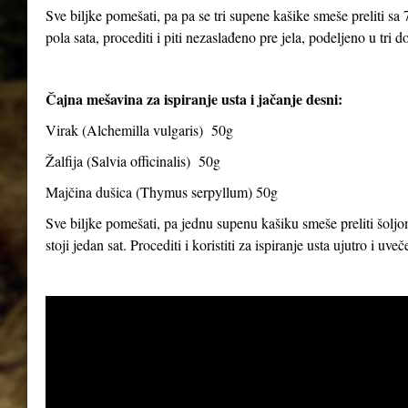
Sve biljke pomešati, pa pa se tri supene kašike smeše preliti sa 7
pola sata, procediti i piti nezaslađeno pre jela, podeljeno u tri d
Čajna mešavina za ispiranje usta i jačanje desni:
Virak (
Alchemilla vulgaris
) 50g
Žalfija (
Salvia officinalis
) 50g
Majčina dušica (
Thymus serpyllum
) 50g
Sve biljke pomešati, pa jednu supenu kašiku smeše preliti šoljom
stoji jedan sat. Procediti i koristiti za ispiranje usta ujutro i uve