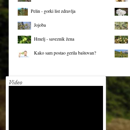
organizma
Pelin - gorki list zdravlja
Jojoba
Hmelj - saveznik žena
Kako sam postao gerila baštovan?
Video