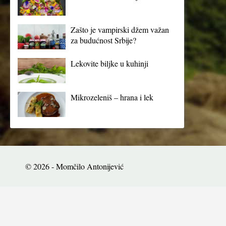
Zašto je vampirski džem važan
za budućnost Srbije?
Lekovite biljke u kuhinji
Mikrozeleniš – hrana i lek
© 2026 - Momčilo Antonijević