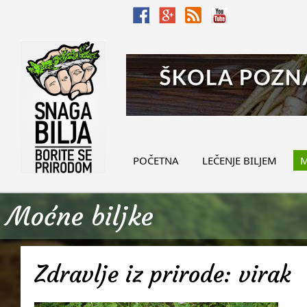
POČETNA
LEČENJE BILJEM
M
Moćne biljke
Zdravlje iz prirode: virak