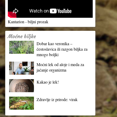
Kantarion - biljni prozak
Moćne biljke
Dobar kao veronika –
čestoslavica ili razgon biljka za
mnogo boljki
Moćni lek od aloje i meda za
jačanje organizma
Kakao je lek!
Zdravlje iz prirode: virak