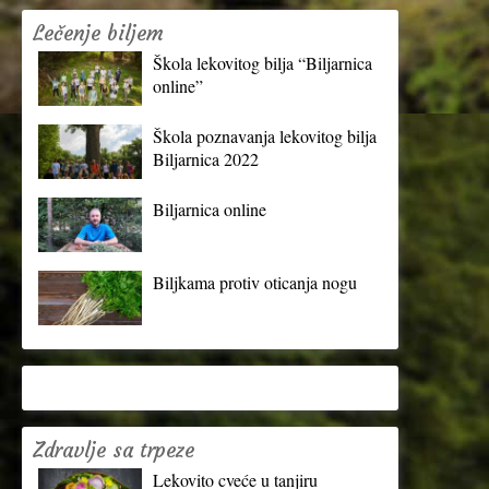
Lečenje biljem
Škola lekovitog bilja “Biljarnica
online”
Škola poznavanja lekovitog bilja
Biljarnica 2022
Biljarnica online
Biljkama protiv oticanja nogu
Zdravlje sa trpeze
Lekovito cveće u tanjiru