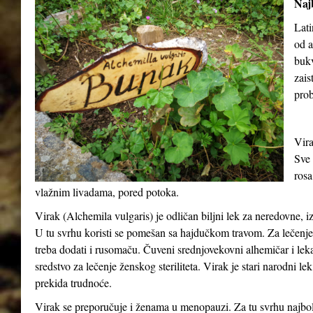
Najb
Lati
od a
buk
zais
prob
Vira
Sve 
rosa
vlažnim livadama, pored potoka.
Virak (
Alchemila vulgaris
) je odličan biljni lek za neredovne, 
U tu svrhu koristi se pomešan sa hajdučkom travom. Za lečenje o
treba dodati i rusomaču. Čuveni srednjovekovni alhemičar i lek
sredstvo za lečenje ženskog steriliteta. Virak je stari narodni le
prekida trudnoće.
Virak se preporučuje i ženama u menopauzi. Za tu svrhu najbolj