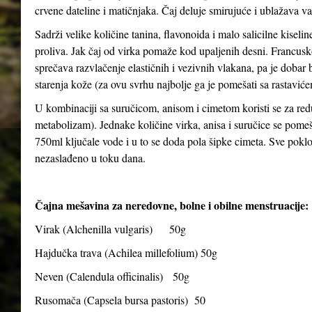
crvene dateline i matičnjaka. Čaj deluje smirujuće i ublažava v
Sadrži velike količine tanina, flavonoida i malo salicilne kiseli
proliva. Jak čaj od virka pomaže kod upaljenih desni. Francusko
sprečava razvlačenje elastičnih i vezivnih vlakana, pa je dobar bil
starenja kože (za ovu svrhu najbolje ga je pomešati sa rastavićem
U kombinaciji sa suručicom, anisom i cimetom koristi se za red
metabolizam). Jednake količine virka, anisa i suručice se pomeša
750ml ključale vode i u to se doda pola šipke cimeta. Sve poklopiti
nezaslađeno u toku dana.
Čajna mešavina za neredovne, bolne i obilne menstruacije:
Virak (
Alchenilla vulgaris
) 50g
Hajdučka trava (
Achilea millefolium
) 50g
Neven (
Calendula officinalis
) 50g
Rusomača (
Capsela bursa pastoris
) 50