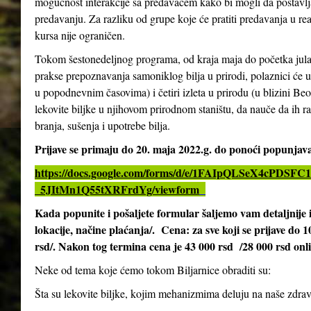
mogućnost interakcije sa predavačem kako bi mogli da postavlja
predavanju. Za razliku od grupe koje će pratiti predavanja u re
kursa nije ograničen.
Tokom šestonedeljnog programa, od kraja maja do početka jula 2
prakse prepoznavanja samoniklog bilja u prirodi, polaznici će 
u popodnevnim časovima) i četiri izleta u prirodu (u blizini Be
lekovite biljke u njihovom prirodnom staništu, da nauče da ih ra
branja, sušenja i upotrebe bilja.
Prijave se primaju do 20. maja 2022.g. do ponoći popunja
https://docs.google.com/forms/d/e/1FAIpQLSeX4cPD
_5JItMn1Q55tXRFrdYg/viewform
Kada popunite i pošaljete formular šaljemo vam detaljnij
lokacije, načine plaćanja/. Cena: za sve koji se prijave do 
rsd/. Nakon tog termina cena je 43 000 rsd /28 000 rsd onl
Neke od tema koje ćemo tokom Biljarnice obraditi su:
Šta su lekovite biljke, kojim mehanizmima deluju na naše zdrav