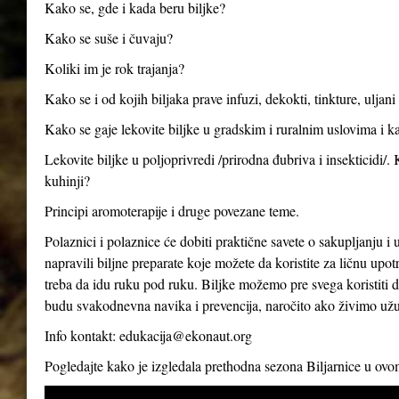
Kako se, gde i kada beru biljke?
Kako se suše i čuvaju?
Koliki im je rok trajanja?
Kako se i od kojih biljaka prave infuzi, dekokti, tinkture, uljan
Kako se gaje lekovite biljke u gradskim i ruralnim uslovima i ka
Lekovite biljke u poljoprivredi /prirodna đubriva i insekticidi/.
kuhinji?
Principi aromoterapije i druge povezane teme.
Polaznici i polaznice će dobiti praktične savete o sakupljanju i 
napravili biljne preparate koje možete da koristite za ličnu up
treba da idu ruku pod ruku. Biljke možemo pre svega koristiti d
budu svakodnevna navika i prevencija, naročito ako živimo už
Info kontakt:
edukacija@ekonaut.org
Pogledajte kako je izgledala prethodna sezona Biljarnice u ov