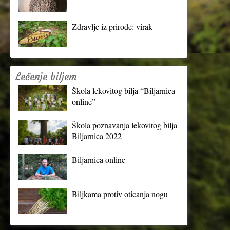
Zdravlje iz prirode: virak
Lečenje biljem
Škola lekovitog bilja “Biljarnica
online”
Škola poznavanja lekovitog bilja
Biljarnica 2022
Biljarnica online
Biljkama protiv oticanja nogu