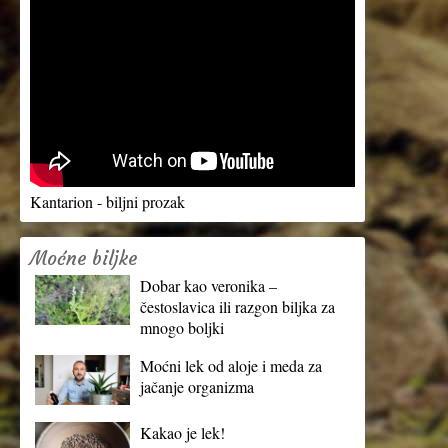
Kantarion - biljni prozak
Moćne biljke
Dobar kao veronika –
čestoslavica ili razgon biljka za
mnogo boljki
Moćni lek od aloje i meda za
jačanje organizma
Kakao je lek!