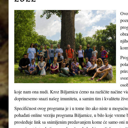
Ovo
pozn
prog
obra
njih
kom
Prog
pola
prir
svom
osob
koje nam ona nudi. Kroz Biljarnicu ćemo na različite načine v
doprinesemo snazi našeg imuniteta, a samim tim i kvalitetu živ
Specifičnost ovog programa je i u tome što ako niste u mogućn
pohađati online verziju programa Biljarnice, u bilo koje vreme 
prosleđuje link sa snimljenim predavanjem kome će samo oni m