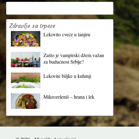
Zdravlje sa trpeze
Lekovito cveće u tanjiru
Zašto je vampirski džem važan
za budućnost Srbije?
Lekovite biljke u kuhinji
Mikrozeleniš – hrana i lek