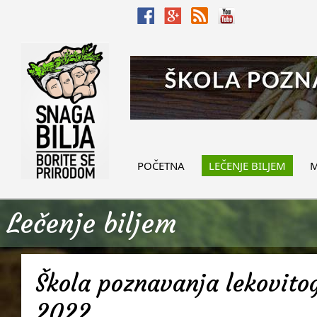
POČETNA
LEČENJE BILJEM
M
Lečenje biljem
Škola poznavanja lekovitog
2022