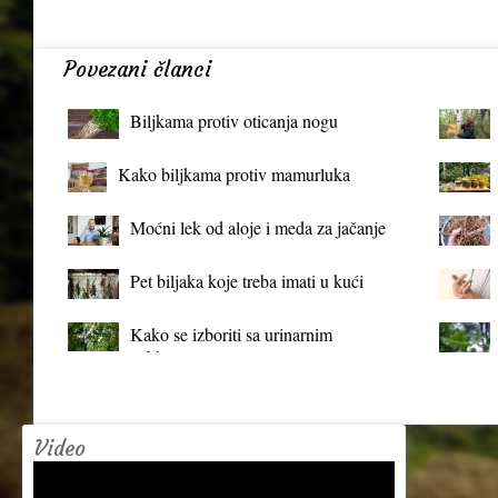
Povezani članci
Biljkama protiv oticanja nogu
Kako biljkama protiv mamurluka
Moćni lek od aloje i meda za jačanje
organizma
Pet biljaka koje treba imati u kući
Kako se izboriti sa urinarnim
infekcijama?
Video