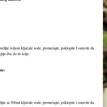
elijte šoljom ključale vode, promešajte, poklopite I ostavite da
pije dve do tri šolje.
te:
jte sa 500ml ključale vode, promešajte, poklopite i ostavite da