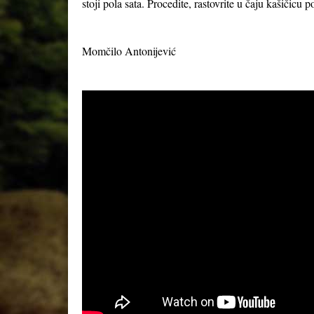
stoji pola sata. Procedite, rastovrite u čaju kašičicu
Momčilo Antonijević