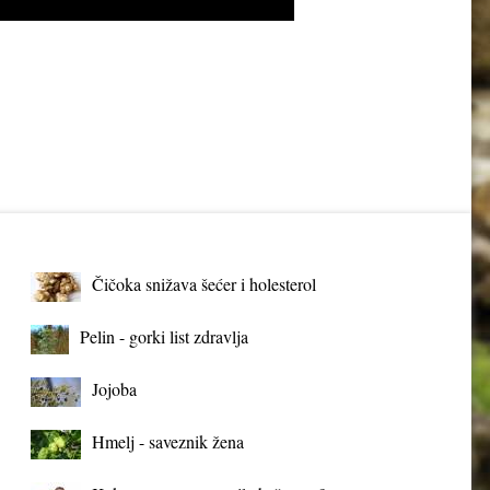
Čičoka snižava šećer i holesterol
Pelin - gorki list zdravlja
Jojoba
Hmelj - saveznik žena