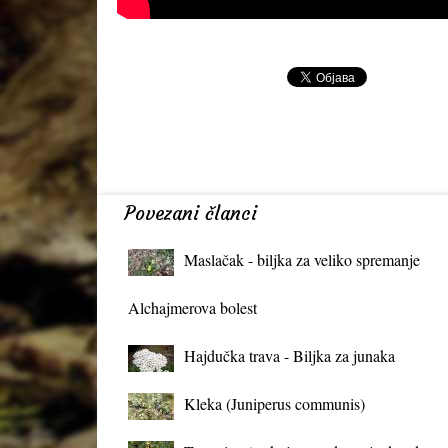
Povezani članci
Maslačak - biljka za veliko spremanje
organizma
Alchajmerova bolest
Hajdučka trava - Biljka za junaka
Kleka (Juniperus communis)