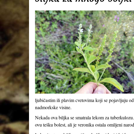
ljubičastim ili plavim cvetovima koji se pojavljuju
nadmorkske visine.
Nekada ova biljka se smatrala lekom za tuberkulozu.
ovu tešku bolest, ali je veronika ostala omiljeni naro