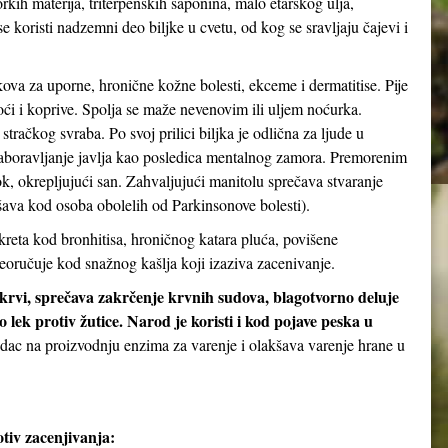
orkih materija, triterpenskih saponina, malo etarskog ulja,
 koristi nadzemni deo biljke u cvetu, od kog se sravljaju čajevi i
kova za uporne, hronične kožne bolesti, ekceme i dermatitise. Pije
noći i koprive. Spolja se maže nevenovim ili uljem noćurka.
stračkog svraba. Po svoj prilici biljka je odlična za ljude u
aboravljanje javlja kao posledica mentalnog zamora. Premorenim
 okrepljujući san. Zahvaljujući manitolu sprečava stvaranje
ava kod osoba obolelih od Parkinsonove bolesti).
kreta kod bronhitisa, hroničnog katara pluća, povišene
eoručuje kod snažnog kašlja koji izaziva zacenivanje.
 krvi, sprečava zakrčenje krvnih sudova, blagotvorno deluje
 lek protiv žutice. Narod je koristi i kod pojave peska u
udac na proizvodnju enzima za varenje i olakšava varenje hrane u
tiv zacenjivanja: