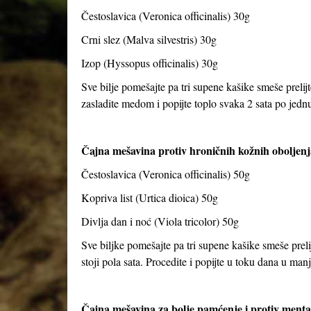
Čestoslavica (Veronica officinalis) 30g
Crni slez (Malva silvestris) 30g
Izop (Hyssopus officinalis) 30g
Sve bilje pomešajte pa tri supene kašike smeše prelijt
zasladite medom i popijte toplo svaka 2 sata po jed
Čajna mešavina protiv hroničnih kožnih oboljenj
Čestoslavica (Veronica officinalis) 50g
Kopriva list (Urtica dioica) 50g
Divlja dan i noć (Viola tricolor) 50g
Sve biljke pomešajte pa tri supene kašike smeše preli
stoji pola sata. Procedite i popijte u toku dana u ma
Čajna mešavina za bolje pamćenje i protiv ment