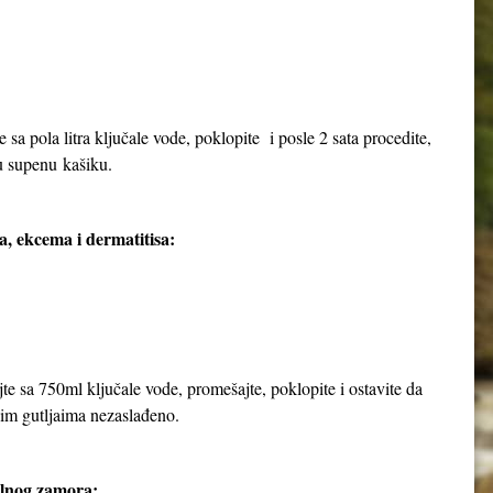
e sa pola litra ključale vode, poklopite i posle 2 sata procedite,
nu supenu kašiku.
a, ekcema i dermatitisa:
jte sa 750ml ključale vode, promešajte, poklopite i ostavite da
njim gutljaima nezaslađeno.
alnog zamora: