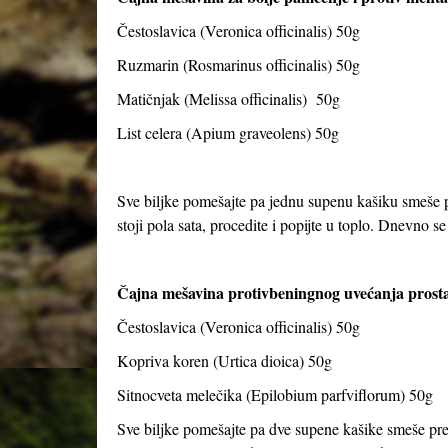
Čestoslavica (Veronica officinalis) 50g
Ruzmarin (Rosmarinus officinalis) 50g
Matičnjak (Melissa officinalis) 50g
List celera (Apium graveolens) 50g
Sve biljke pomešajte pa jednu supenu kašiku smeše pr
stoji pola sata, procedite i popijte u toplo. Dnevno se 
Čajna mešavina protivbeningnog uvećanja prosta
Čestoslavica (Veronica officinalis) 50g
Kopriva koren (Urtica dioica) 50g
Sitnocveta melečika (Epilobium parfviflorum) 50g
Sve biljke pomešajte pa dve supene kašike smeše preli