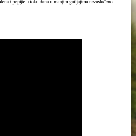
 polena i popijte u toku dana u manjim gutljajima nezaslađeno.