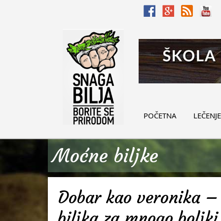
POČETNA
LEČENJE
Moćne biljke
Dobar kao veronika – 
biljka za mnogo boljki