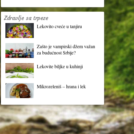
Zdravlje sa trpeze
Lekovito cveće u tanjiru
Zašto je vampirski džem važan
za budućnost Srbije?
Lekovite biljke u kuhinji
Mikrozeleniš – hrana i lek