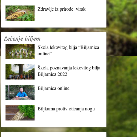
Zdravlje iz prirode: virak
Lečenje biljem
Škola lekovitog bilja “Biljarnica
online”
Škola poznavanja lekovitog bilja
Biljarnica 2022
Biljarnica online
Biljkama protiv oticanja nogu