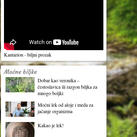
Kantarion - biljni prozak
Moćne biljke
Dobar kao veronika –
čestoslavica ili razgon biljka za
mnogo boljki
Moćni lek od aloje i meda za
jačanje organizma
Kakao je lek!