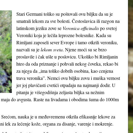
Stari Germani toliko su poštovali ovu biljku da su je
smatrali lekom za sve bolesti. Čestoslavica ili razgon na
latinskom jeziku zove se
Veronica officinalis
po svetoj
Veroniki koja je lečila leprozne bolesnike. Kada su
Rimljani zaposeli sever Evrope i tamo otkrili veroniku,
nazvali su je
lekom sveta
. Njene moći su se brzo
proslavile i čak ušle u poslovicu. Ukoliko bi Rimljanin
hteo da oda priznanje i pohvali nekog čoveka, rekao bi
za njega da „ima toliko dobrih osobina, kao cenjena
trava veronika”. Nemci ovu biljku zovu i muška vernost
jer joj plavičasti cvetići otpadaju na najmanji dodir. U
pitanju je višegodišnja zeljasta biljka sa nežnim
 od maja do avgusta. Raste na livadama i obodima šuma do 1000m
 Srećom, nauka je u međuvremenu otkrila efikasnije lekove za
dni lek za lečenje kože, organa za disanje, varenje i mokrenje.