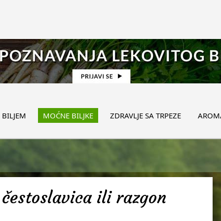
 BILJEM
MOĆNE BILJKE
ZDRAVLJE SA TRPEZE
AROMA
čestoslavica ili razgon