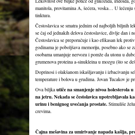
Lekovitost ove biljke potiče od glikozida, iridoida, g
manitola, provitamina A, šećera, voska… U lečenju se
tinktura.
Čestoslavica se smatra jednim od najboljih biljnih le
se čaj od jednakih delova čestoslavice, divlje dan i 
Čestoslavica se preporučuje i kao efikasan lek protiv 
godinama je poboljšava memoriju, posebno ako se z
osobama umanjuje nervozu i pomže da utonu u dubok,
grumenova proteina a-sinukleina u mozgu (što se deš
Doprinosi i olakšanom iskašljavanju i izbacivanju se
temperature i bolova u grudima. Jovan Tucakov je pr
utiče na smanjenje nivoa holesterola u
Ova biljka
na jetru. Nekada se čestolavica upotrebljavala kao
urinu i benignog uvećanja prostate.
Stimuliše žel
crevima.
Čajna mešavina za umirivanje napada kašlja, pro