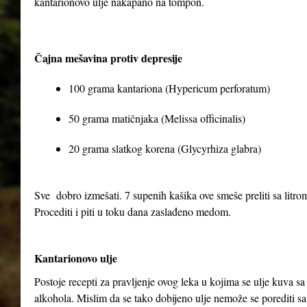
kantarionovo ulje nakapano na tompon.
Čajna mešavina protiv depresije
100 grama kantariona (Hypericum perforatum)
50 grama matičnjaka (Melissa officinalis)
20 grama slatkog korena (Glycyrhiza glabra)
Sve dobro izmešati. 7 supenih kašika ove smeše preliti sa litrom 
Procediti i piti u toku dana zaslađeno medom.
Kantarionovo ulje
Postoje recepti za pravljenje ovog leka u kojima se ulje kuva 
alkohola. Mislim da se tako dobijeno ulje nemože se porediti sa 