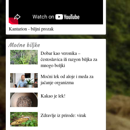
Kantarion - biljni prozak
Moćne biljke
Dobar kao veronika –
čestoslavica ili razgon biljka za
mnogo boljki
Moćni lek od aloje i meda za
jačanje organizma
Kakao je lek!
Zdravlje iz prirode: virak