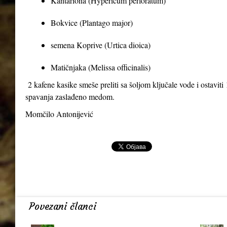
Kantariona (Hypericum perforatum)
Bokvice (Plantago major)
semena Koprive (Urtica dioica)
Matičnjaka (Melissa officinalis)
2 kafene kasike smeše preliti sa šoljom ključale vode i ostaviti 1
spavanja zaslađeno medom.
Momčilo Antonijević
Povezani članci