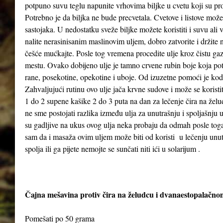
potpuno suvu teglu napunite vrhovima biljke u cvetu koji su pr
Potrebno je da biljka ne bude precvetala. Cvetove i listove možet
sastojaka. U nedostatku sveže biljke možete koristiti i suvu ali
nalite nerasinisanim maslinovim uljem, dobro zatvorite i držit
češće mućkajte. Posle tog vremena procedite ulje kroz čistu gaz
mestu. Ovako dobijeno ulje je tamno crvene rubin boje koja poti
rane, posekotine, opekotine i uboje. Od izuzetne pomoći je kod
Zahvaljujući rutinu ovo ulje jača krvne sudove i može se koristi
1 do 2 supene kašike 2 do 3 puta na dan za lečenje čira na želud
ne sme postojati razlika između ulja za unutrašnju i spoljašnju
su gadljive na ukus ovog ulja neka probaju da odmah posle to
sam da i masaža ovim uljem može biti od koristi u lečenju unutra
spolja ili ga pijete nemojte se sunčati niti ići u solarijum .
Čajna mešavina protiv čira na želudcu i dvanaestopalačno
Pomešati po 50 grama