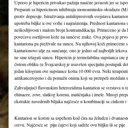
Upravo je hipericin privukao pažnju naučne javnosti jer se ispo
Preparati sa hipericinom inhibiraju monoaminsku oksidazu (MAO 
protiv depresije. Istraživanja antidepresivnih svojstava kantari
upotreba biljke u ove svrhe i najraširenija. Prednost kantariona 
neškodljivosti i malom broju kontraindikacija. Primećeno je da
povećava osetljivost kože na sunčeve zrake. Ova pojava je prv
kantariona pa preživale na suncu. Na njihovoj koži primećene su
kantarionovo ulje za sunčanje, ono je jedno od najboljih lekova
ne sme izlagati suncu. Hipericin je termolabilna supstanca (ne 
čistom obliku (u Švajcarskoj je usavršen specijalni postupak d
jedan kilogram ove supstance košta 10 000 evra. Neki terapeuti 
antikancerogeno i da pomažu onima koji su pretrpeli moždani u
Zahvaljujući flavonskim heterozidima kantarion se svrstava u re
ehinacee, zove, slatkog korena, matičnjaka i imele. Mnogi prepa
ekstrakte navedenih biljaka najčesće u kombinaciji sa cinkom 
Kantarion se koristi sa uspehom kod čira na želudcu i dvanae
crevu. Najčesće se piju čajevi koji sadrže ovu biljku ili se pije