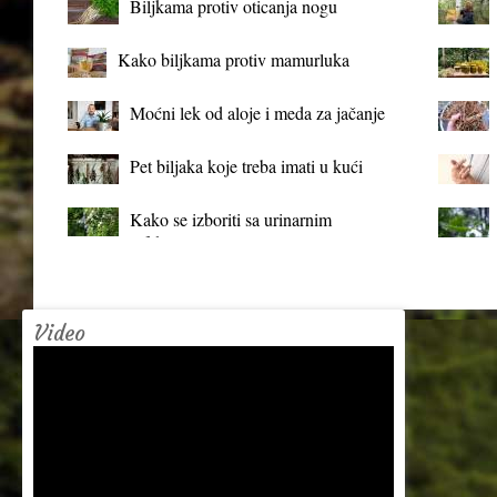
Biljkama protiv oticanja nogu
Kako biljkama protiv mamurluka
Moćni lek od aloje i meda za jačanje
organizma
Pet biljaka koje treba imati u kući
Kako se izboriti sa urinarnim
infekcijama?
Video