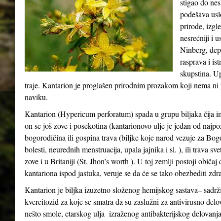
stigao do ne
podešava usl
prirode, izgle
nesrećniji i 
Ninberg, depr
rasprava i ist
skupstina. Up
traje. Kantarion je proglašen prirodnim prozakom koji nema ni p
naviku.
Kantarion (Hypericum perforatum) spada u grupu biljaka čija i
on se još zove i posekotina (kantarionovo ulje je jedan od najpo
bogorodičina ili gospina trava (biljke koje narod vezuje za Bo
bolesti, neurednih menstruacija, upala jajnika i sl. ), ili trava s
zove i u Britaniji (St. Jhon’s worth ). U toj zemlji postoji običa
kantariona ispod jastuka, veruje se da će se tako obezbediti zdra
Kantarion je biljka izuzetno složenog hemijskog sastava– sadrži
kvercitozid za koje se smatra da su zaslužni za antivirusno delo
nešto smole, etarskog ulja izraženog antibakterijskog delovanja