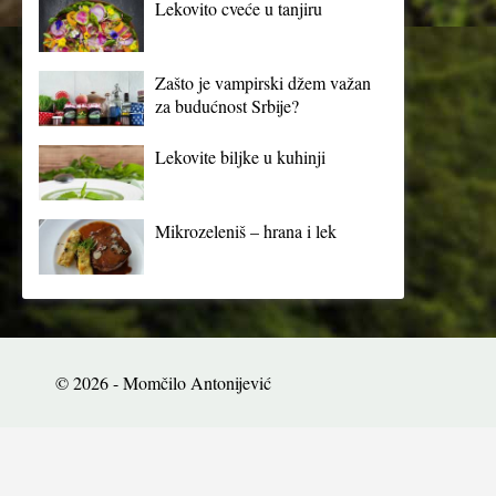
Lekovito cveće u tanjiru
Zašto je vampirski džem važan
za budućnost Srbije?
Lekovite biljke u kuhinji
Mikrozeleniš – hrana i lek
© 2026 - Momčilo Antonijević