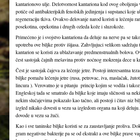
kantarionovo ulje. Delotvornost kantariona kod ovog oboljenja
potiče od antibakterijskih fenolskih jedinjenja i supstanci koje 
regeneraciju tkiva. Ovakvo delovanje narod koristi u lečenju ra
posekotina, opekotina i drugih ozleda kože i sluzokože.
Primećeno je i svojstvo kantariona da deluje na nerve pa se tak
upotreba ove biljke protiv išijasa. Zahvljujuci velikom sadržaju 
kantarion se koristi za ublažavanje predmenstrualnih bolova. Ov
čest sastojak čajnih mešavina protiv noćnog mokrenja dece u kr
Čest je sastojak čajeva za lečenje jetre. Postoji interesantna tez
biljke pomažu lečenju jetre (rusa, petrovac, iva, maslačak, žutot
lincura ). Verovatno je u pitanju princip kojim se vodila i tak
Engleskoj tada se smatralo da biljke koje imaju sličnosti sa n
nekim slučajevima pokazalo kao tačno, ali postoji i čitav niz bil
izgled nikako dovesti u vezu sa izgledom organa na koji deluju
dovode u vezu sa žuči.
Kao i sve taninske biljke koristi se za zaustavljanje proliva. Do
gram negativne bakterije pa se od ekstrakt a ove biljke prave va