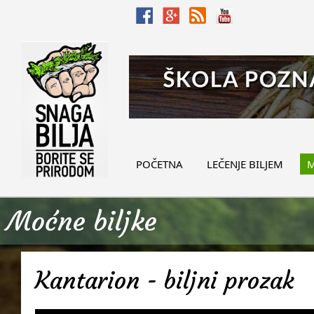
POČETNA
LEČENJE BILJEM
M
Moćne biljke
Kantarion - biljni prozak