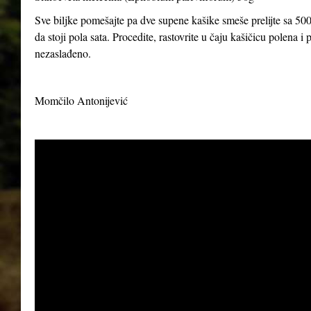
Sve biljke pomešajte pa dve supene kašike smeše prelijte sa 500
da stoji pola sata. Procedite, rastovrite u čaju kašičicu polena 
nezaslađeno.
Momčilo Antonijević