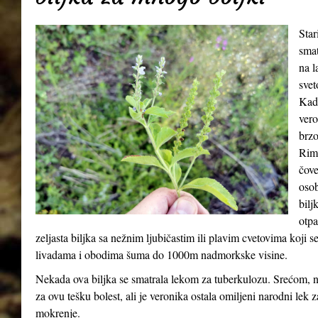
Star
smat
na l
svet
Kada
vero
brzo
Riml
čove
osob
bilj
otpa
zeljasta biljka sa nežnim ljubičastim ili plavim cvetovima koji 
livadama i obodima šuma do 1000m nadmorkske visine.
Nekada ova biljka se smatrala lekom za tuberkulozu. Srećom, n
za ovu tešku bolest, ali je veronika ostala omiljeni narodni lek 
mokrenje.