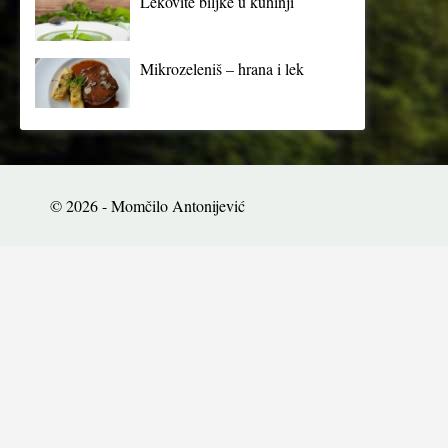
Lekovite biljke u kuhinji
Mikrozeleniš – hrana i lek
© 2026 - Momčilo Antonijević