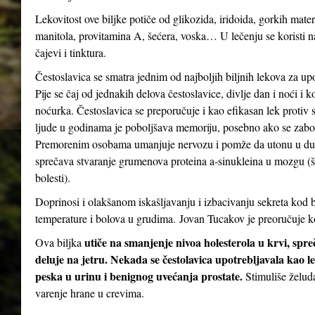
Lekovitost ove biljke potiče od glikozida, iridoida, gorkih mater
manitola, provitamina A, šećera, voska… U lečenju se koristi n
čajevi i tinktura.
Čestoslavica se smatra jednim od najboljih biljnih lekova za up
Pije se čaj od jednakih delova čestoslavice, divlje dan i noći i 
noćurka. Čestoslavica se preporučuje i kao efikasan lek protiv st
ljude u godinama je poboljšava memoriju, posebno ako se zabor
Premorenim osobama umanjuje nervozu i pomže da utonu u dubo
sprečava stvaranje grumenova proteina a-sinukleina u mozgu (
bolesti).
Doprinosi i olakšanom iskašljavanju i izbacivanju sekreta kod b
temperature i bolova u grudima. Jovan Tucakov je preoručuje ko
utiče na smanjenje nivoa holesterola u krvi, spr
Ova biljka
deluje na jetru. Nekada se čestolavica upotrebljavala kao le
peska u urinu i benignog uvećanja prostate.
Stimuliše želud
varenje hrane u crevima.