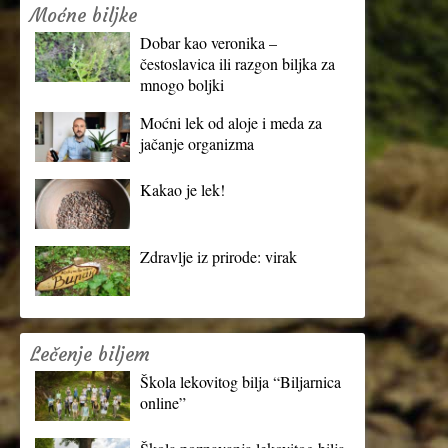
Moćne biljke
Dobar kao veronika –
čestoslavica ili razgon biljka za
mnogo boljki
Moćni lek od aloje i meda za
jačanje organizma
Kakao je lek!
Zdravlje iz prirode: virak
Lečenje biljem
Škola lekovitog bilja “Biljarnica
online”