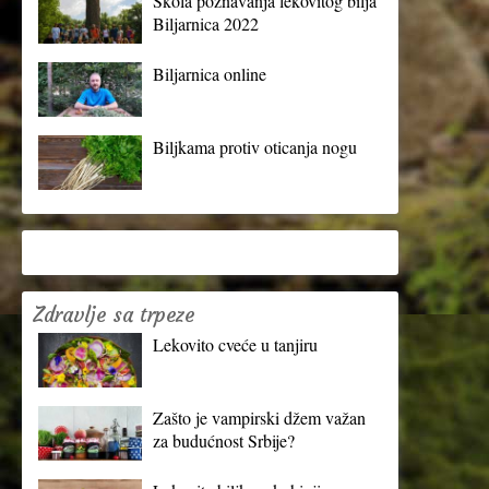
Škola poznavanja lekovitog bilja
Biljarnica 2022
Biljarnica online
Biljkama protiv oticanja nogu
Zdravlje sa trpeze
Lekovito cveće u tanjiru
Zašto je vampirski džem važan
za budućnost Srbije?