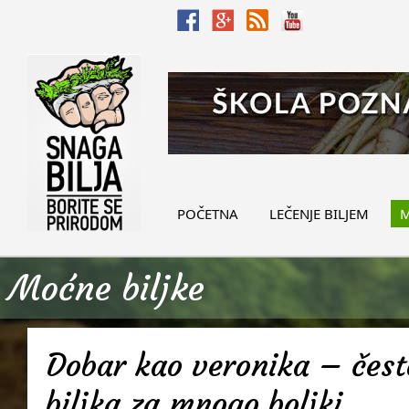
POČETNA
LEČENJE BILJEM
M
Moćne biljke
Dobar kao veronika – često
biljka za mnogo boljki