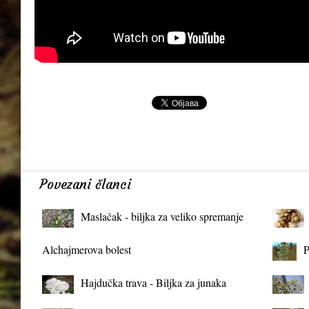
Povezani članci
Maslačak - biljka za veliko spremanje
organizma
Alchajmerova bolest
P
Hajdučka trava - Biljka za junaka