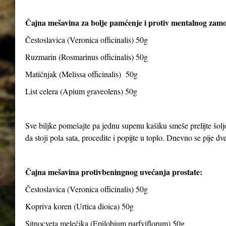
Čajna mešavina za bolje pamćenje i protiv mentalnog zam
Čestoslavica (Veronica officinalis) 50g
Ruzmarin (Rosmarinus officinalis) 50g
Matičnjak (Melissa officinalis) 50g
List celera (Apium graveolens) 50g
Sve biljke pomešajte pa jednu supenu kašiku smeše prelijte šolj
da stoji pola sata, procedite i popijte u toplo. Dnevno se pije dve 
Čajna mešavina protivbeningnog uvećanja prostate:
Čestoslavica (Veronica officinalis) 50g
Kopriva koren (Urtica dioica) 50g
Sitnocveta melečika (Epilobium parfviflorum) 50g