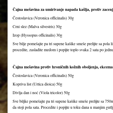
Čajna mešavina za umirivanje napada kašlja, protiv zacenj
Čestoslavica (Veronica officinalis) 30g
Crni slez (Malva silvestris) 30g
Izop (Hyssopus officinalis) 30g
Sve bilje pomešajte pa tri supene kašike smeše prelijte sa pola li
procedite, zasladite medom i popijte toplo svaka 2 sata po jedn
Čajna mešavina protiv hroničnih kožnih oboljenja, ekcema 
Čestoslavica (Veronica officinalis) 50g
Kopriva list (Urtica dioica) 50g
Divlja dan i noć (Viola tricolor) 50g
Sve biljke pomešajte pa tri supene kašike smeše prelijte sa 750m
da stoji pola sata. Procedite i popijte u toku dana u manjim gut