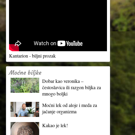
Kantarion - biljni prozak
Moćne biljke
Dobar kao veronika –
čestoslavica ili razgon biljka za
mnogo boljki
Moćni lek od aloje i meda za
jačanje organizma
Kakao je lek!