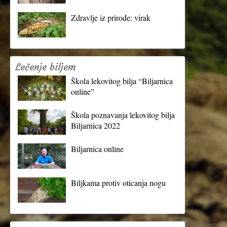
Zdravlje iz prirode: virak
Lečenje biljem
Škola lekovitog bilja “Biljarnica
online”
Škola poznavanja lekovitog bilja
Biljarnica 2022
Biljarnica online
Biljkama protiv oticanja nogu