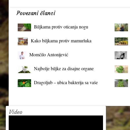
Povezani članci
Biljkama protiv oticanja nogu
Kako biljkama protiv mamurluka
Momčilo Antonijević
Najbolje biljke za disajne organe
Dragoljub – ubica bakterija sa vaše
terase
Video