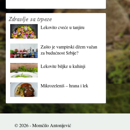
Zdravlje sa trpeze
Lekovito cveće u tanjiru
Zašto je vampirski džem važan
za budućnost Srbije?
Lekovite biljke u kuhinji
Mikrozeleniš – hrana i lek
© 2026 - Momčilo Antonijević