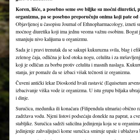
Koren, lišće, a posebno seme ove biljke su moćni diuretici, 
organizma, pa se posebno preporučuju onima koji pate od oti
Objavljenoj u časopisu Journal of Ethnopharmacology, izneti su
moćnog diuretika koji ima jednu veoma važnu osobinu. Bogat je
smanjuju nivo kalijuma u ​​organizmu.
Sada je i pravi trenutak da se sakupi kukuruzna svila, blag i ef
zelenog čaja, odlična je kod otoka nogu, celulita i za mršavljen
koji je odličan za borbu protiv celulita i masnih naslaga. Kuk
stanja, jer pomaže da se izbaci višak tečnosti iz organizma.
Čuveni antički lekar Dioskorid hvali rastavić (Equisetum arvense
izbacivanje viška vode iz organizma. U istu grupu biljaka ubrajaju
i dinje.
Suručica, medunika ili konačara (Filipendula ulmaria) obično ra
zadržava vodu. Njeni listovi podsećaju donekle na paprat, a cveto
stabljike. Suručica sadrži salicilna jedinjenja koja se u organima
jedinjenje zahvaljujući kome suručica smiruje upale i ublažava