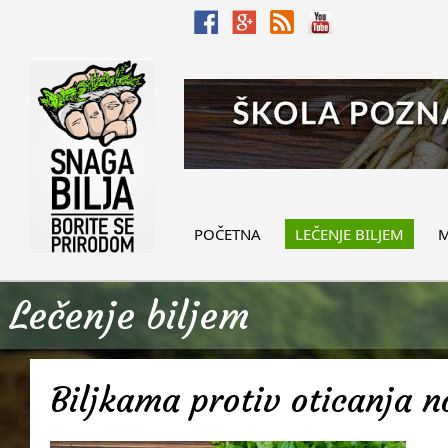
POČETNA
LEČENJE BILJEM
M
Lečenje biljem
Biljkama protiv oticanja 