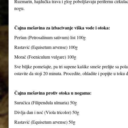
Ruzmarin, hajdučka trava i glog poboljšavaju perifernu cirkulaci
nogu.
Čajna mešavina za izbacivanje viška vode i otoka:
Peršun (Petrosalinum sativum) list 100g
Rastavić (Equisetum arvense) 100g
Morač (Foeniculum vulgare) 100g
Sve biljke pomešajte, pa tri supene kašike smeše prelijte sa pola
ostavite da stoji 20 minuta. Procedite, ohladite i popijte u toku
Čajna mešavina protiv otoka u nogama:
Suručica (Filipendula ulmaria) 50g
Divlja dan i noć (Viola tricolor) 50g
Rastavić (Equisetum arvense) 50g