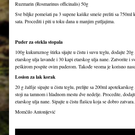
Ruzmarin (Rosmarinus officinalis) 50g
Sve biljke pomešati pa 3 supene kašike smeše preliti sa 750ml kl
sata. Procediti i piti u toku dana u manjim gutljajima.
Puder za otekla stopala
100g kukuruznog štirka sijajte u čistu i suvu teglu, dodajte 20g
etarskog ulja lavande i 30 kapi etarskog ulja nane. Zatvorite i 
peškirom pospite ovim puderom. Takođe veoma je korisno nasut
Losion za lak korak
20 g žalfije sipajte u čistu teglu, prelijte sa 200ml apotekarsk
stoji na tamnom i hladnom mestu dve nedelje. Procedite, dodajte
etarskog ulja nane. Sipajte u čistu flašicu koja se dobro zatvara.
Momčilo Antonijević