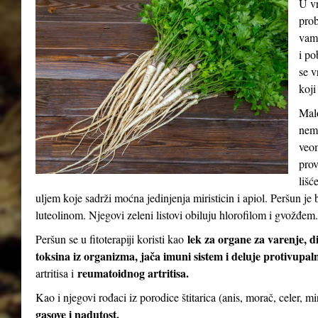
U vr
prob
vam 
i po
se v
koji
Malo
nema
veom
prov
lišć
uljem koje sadrži moćna jedinjenja miristicin i apiol. Peršun 
luteolinom. Njegovi zeleni listovi obiluju hlorofilom i gvožđem.
lek za organe za varenje, d
Peršun se u fitoterapiji koristi kao
toksina iz organizma, jača imuni sistem i deluje protivupal
reumatoidnog artritisa.
artritisa i
Kao i njegovi rođaci iz porodice štitarica (anis, morač, celer, m
gasove i nadutost.