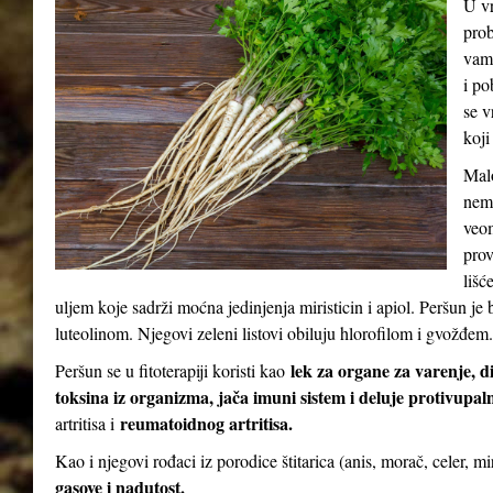
U vr
prob
vam 
i po
se v
koji
Malo
nema
veom
prov
lišć
uljem koje sadrži moćna jedinjenja miristicin i apiol. Peršun 
luteolinom. Njegovi zeleni listovi obiluju hlorofilom i gvožđem.
lek za organe za varenje, d
Peršun se u fitoterapiji koristi kao
toksina iz organizma, jača imuni sistem i deluje protivupal
reumatoidnog artritisa.
artritisa i
Kao i njegovi rođaci iz porodice štitarica (anis, morač, celer, m
gasove i nadutost.