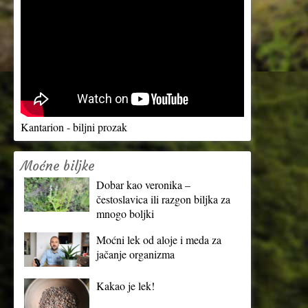
Kantarion - biljni prozak
Moćne biljke
Dobar kao veronika –
čestoslavica ili razgon biljka za
mnogo boljki
Moćni lek od aloje i meda za
jačanje organizma
Kakao je lek!