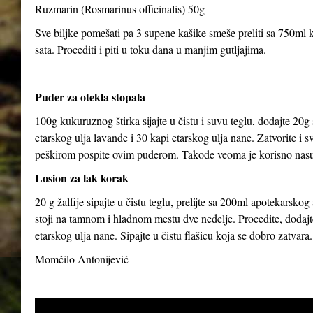
Ruzmarin (Rosmarinus officinalis) 50g
Sve biljke pomešati pa 3 supene kašike smeše preliti sa 750ml kl
sata. Procediti i piti u toku dana u manjim gutljajima.
Puder za otekla stopala
100g kukuruznog štirka sijajte u čistu i suvu teglu, dodajte 20g
etarskog ulja lavande i 30 kapi etarskog ulja nane. Zatvorite i 
peškirom pospite ovim puderom. Takođe veoma je korisno nasut
Losion za lak korak
20 g žalfije sipajte u čistu teglu, prelijte sa 200ml apotekarsk
stoji na tamnom i hladnom mestu dve nedelje. Procedite, dodajte
etarskog ulja nane. Sipajte u čistu flašicu koja se dobro zatvara.
Momčilo Antonijević