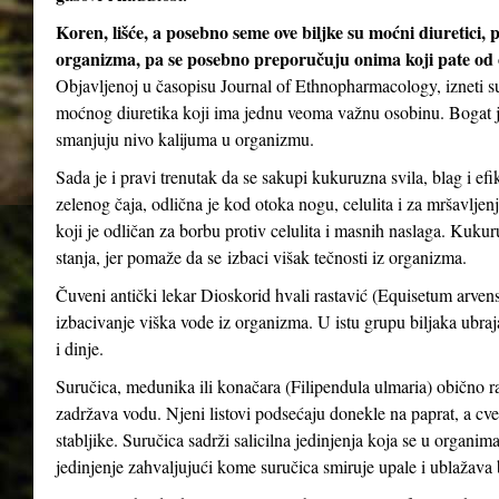
Koren, lišće, a posebno seme ove biljke su moćni diuretici, 
organizma, pa se posebno preporučuju onima koji pate od oti
Objavljenoj u časopisu Journal of Ethnopharmacology, izneti su
moćnog diuretika koji ima jednu veoma važnu osobinu. Bogat je
smanjuju nivo kalijuma u ​​organizmu.
Sada je i pravi trenutak da se sakupi kukuruzna svila, blag i ef
zelenog čaja, odlična je kod otoka nogu, celulita i za mršavljen
koji je odličan za borbu protiv celulita i masnih naslaga. Kuk
stanja, jer pomaže da se izbaci višak tečnosti iz organizma.
Čuveni antički lekar Dioskorid hvali rastavić (Equisetum arvense
izbacivanje viška vode iz organizma. U istu grupu biljaka ubrajaju
i dinje.
Suručica, medunika ili konačara (Filipendula ulmaria) obično ra
zadržava vodu. Njeni listovi podsećaju donekle na paprat, a cveto
stabljike. Suručica sadrži salicilna jedinjenja koja se u organima
jedinjenje zahvaljujući kome suručica smiruje upale i ublažava