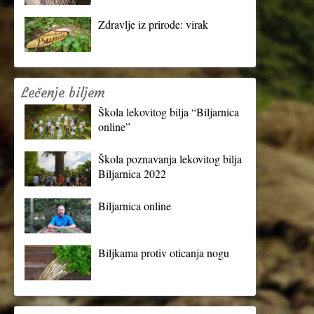
Zdravlje iz prirode: virak
Lečenje biljem
Škola lekovitog bilja “Biljarnica
online”
Škola poznavanja lekovitog bilja
Biljarnica 2022
Biljarnica online
Biljkama protiv oticanja nogu