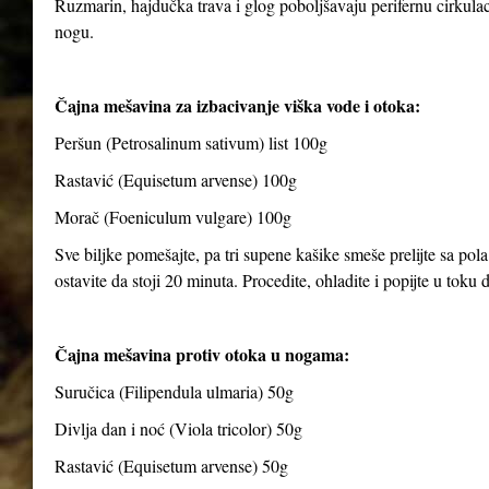
Ruzmarin, hajdučka trava i glog poboljšavaju perifernu cirkulaci
nogu.
Čajna mešavina za izbacivanje viška vode i otoka:
Peršun (Petrosalinum sativum) list 100g
Rastavić (Equisetum arvense) 100g
Morač (Foeniculum vulgare) 100g
Sve biljke pomešajte, pa tri supene kašike smeše prelijte sa pola
ostavite da stoji 20 minuta. Procedite, ohladite i popijte u toku
Čajna mešavina protiv otoka u nogama:
Suručica (Filipendula ulmaria) 50g
Divlja dan i noć (Viola tricolor) 50g
Rastavić (Equisetum arvense) 50g