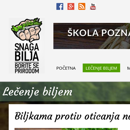
POČETNA
LEČENJE BILJEM
M
Lečenje biljem
Biljkama protiv oticanja 