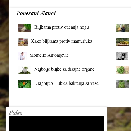
Povezani članci
Biljkama protiv oticanja nogu
Kako biljkama protiv mamurluka
Momčilo Antonijević
Najbolje biljke za disajne organe
Dragoljub – ubica bakterija sa vaše
terase
Video