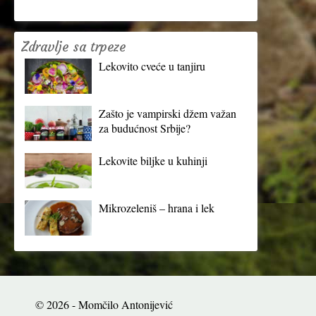
Zdravlje sa trpeze
Lekovito cveće u tanjiru
Zašto je vampirski džem važan
za budućnost Srbije?
Lekovite biljke u kuhinji
Mikrozeleniš – hrana i lek
© 2026 - Momčilo Antonijević