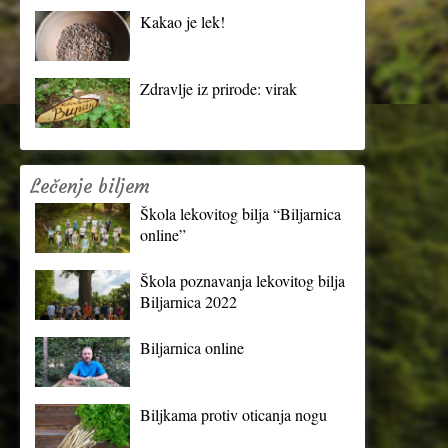
Kakao je lek!
Zdravlje iz prirode: virak
Lečenje biljem
Škola lekovitog bilja “Biljarnica
online”
Škola poznavanja lekovitog bilja
Biljarnica 2022
Biljarnica online
Biljkama protiv oticanja nogu