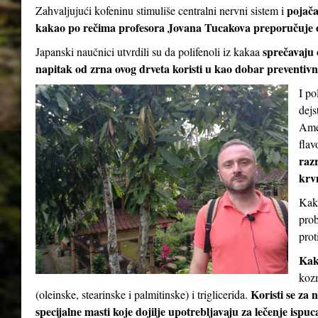
pojač
Zahvaljujući kofeninu stimuliše centralni nervni sistem i
kakao po rečima profesora Jovana Tucakova preporučuje 
sprečavaju 
Japanski naučnici utvrdili su da polifenoli iz kakaa
napitak od zrna ovog drveta koristi u kao dobar preventivni
I po
dejs
Amer
flav
razr
krv
Kaka
prob
prot
Kak
kozm
Koristi se za 
(oleinske, stearinske i palmitinske) i triglicerida.
specijalne masti koje dojilje upotrebljavaju za lečenje ispu