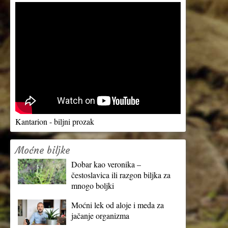
Kantarion - biljni prozak
Moćne biljke
Dobar kao veronika –
čestoslavica ili razgon biljka za
mnogo boljki
Moćni lek od aloje i meda za
jačanje organizma