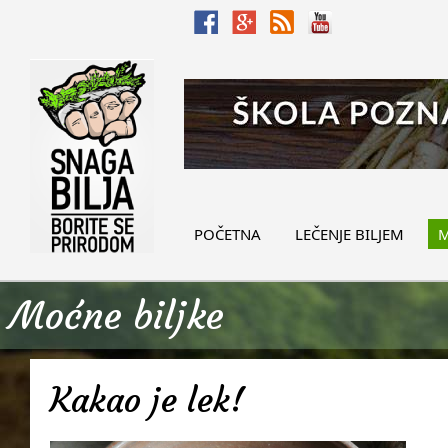
POČETNA
LEČENJE BILJEM
M
Moćne biljke
Kakao je lek!