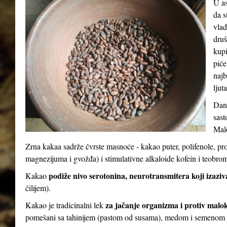
U as
da s
vlad
druš
kupi
piće
najb
ljut
Dana
sast
Malo
Zrna kakaa sadrže čvrste masnoće - kakao puter, polifenole, pr
magnezijuma i gvožđa) i stimulativne alkaloide kofein i teobro
podiže nivo serotonina, neurotransmitera koji izaziv
Kakao
čilijem).
za jačanje organizma i protiv malo
Kakao je tradicinalni lek
pomešani sa tahinijem (pastom od susama), medom i semenom 