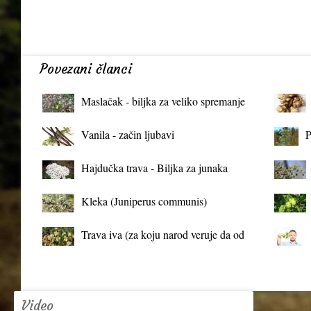
Povezani članci
Maslačak - biljka za veliko spremanje
organizma
Vanila - začin ljubavi
P
Hajdučka trava - Biljka za junaka
Kleka (Juniperus communis)
Trava iva (za koju narod veruje da od
mrtva pravi živa)
Video