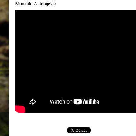
Momčilo Antonijević