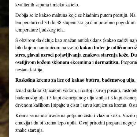
kvalitenih sapuna i mleka za telo.
Dobija se iz kakao mahuna koje se hladnim putem presuju. Na s
temperaturi od 34 do 38 stupeni što ga čini posebno pogodnim za
temperature ljudskog tela.
S obzirom da deluje kao snažan antioksidans (kakao sadrži najv
kakao buter je odlično oruž
bilo kojom namirnicom na svetu)
stres, glavni uzroci pojavljivanja znakova starenja kože. D
osetljivom kožom sklonom ekcemima i dermatitisu.
Preporuč
nestanak strija.
Raskošna kremu za lice od kakao butera, bademovog ulja, 
Iznad suda sa ključalom vodom, u čistoj i suvoj posudi, rastopi
bademovog ulja i 5 kapi esencijalnog ulja smilja i 3 kapi esenc
drvenom kašikom i sipajte u čistu i suvu kutijicu za kremu. Ostav
Krema se nanosi uveče na potpuno čistu i vlažnu kožu. Važno je
emuzija i da bi krema lepo upila. Ovaj prirodni preparat neguje 
znake starenja.