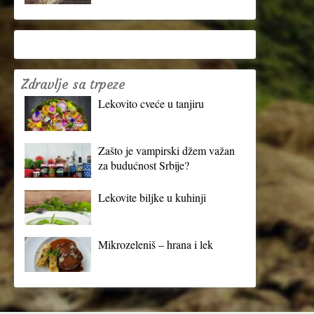
Zdravlje sa trpeze
Lekovito cveće u tanjiru
Zašto je vampirski džem važan
za budućnost Srbije?
Lekovite biljke u kuhinji
Mikrozeleniš – hrana i lek