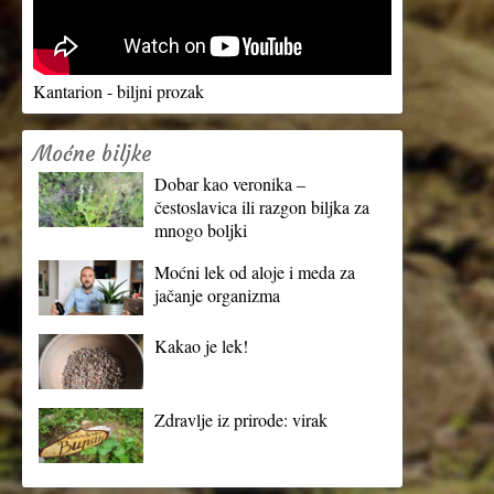
Kantarion - biljni prozak
Moćne biljke
Dobar kao veronika –
čestoslavica ili razgon biljka za
mnogo boljki
Moćni lek od aloje i meda za
jačanje organizma
Kakao je lek!
Zdravlje iz prirode: virak