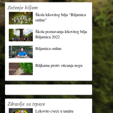
Lečenje biljem
Škola lekovitog bilja “Biljarnica
online”
Škola poznavanja lekovitog bilja
Biljarnica 2022
Biljarnica online
Biljkama protiv oticanja nogu
Zdravlje sa trpeze
Lekovito cveće u tanjiru