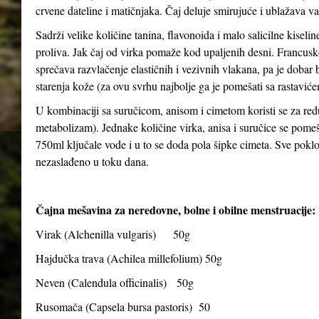
crvene dateline i matičnjaka. Čaj deluje smirujuće i ublažava v
Sadrži velike količine tanina, flavonoida i malo salicilne kiseli
proliva. Jak čaj od virka pomaže kod upaljenih desni. Francusko
sprečava razvlačenje elastičnih i vezivnih vlakana, pa je dobar bil
starenja kože (za ovu svrhu najbolje ga je pomešati sa rastavićem
U kombinaciji sa suručicom, anisom i cimetom koristi se za red
metabolizam). Jednake količine virka, anisa i suručice se pomeša
750ml ključale vode i u to se doda pola šipke cimeta. Sve poklopiti
nezaslađeno u toku dana.
Čajna mešavina za neredovne, bolne i obilne menstruacije:
Virak (
Alchenilla vulgaris
) 50g
Hajdučka trava (
Achilea millefolium
) 50g
Neven (
Calendula officinalis
) 50g
Rusomača (
Capsela bursa pastoris
) 50