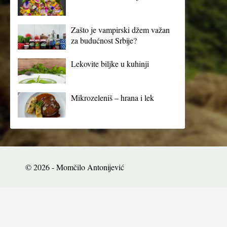
Zašto je vampirski džem važan
za budućnost Srbije?
Lekovite biljke u kuhinji
Mikrozeleniš – hrana i lek
© 2026 - Momčilo Antonijević