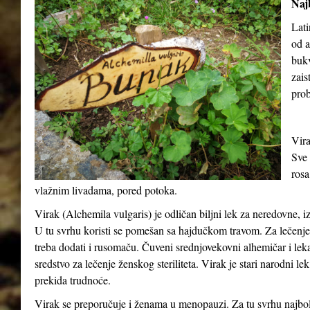
Najb
Lati
od a
buk
zais
prob
Vira
Sve 
rosa
vlažnim livadama, pored potoka.
Virak (
Alchemila vulgaris
) je odličan biljni lek za neredovne, 
U tu svrhu koristi se pomešan sa hajdučkom travom. Za lečenje o
treba dodati i rusomaču. Čuveni srednjovekovni alhemičar i lek
sredstvo za lečenje ženskog steriliteta. Virak je stari narodni le
prekida trudnoće.
Virak se preporučuje i ženama u menopauzi. Za tu svrhu najbolj