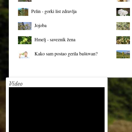
organizma
Pelin - gorki list zdravlja
Jojoba
Hmelj - saveznik žena
Kako sam postao gerila baštovan?
Video