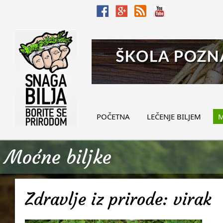
POČETNA
LEČENJE BILJEM
M
Moćne biljke
Zdravlje iz prirode: virak