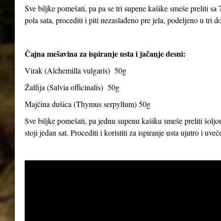
Sve biljke pomešati, pa pa se tri supene kašike smeše preliti sa 7
pola sata, procediti i piti nezaslađeno pre jela, podeljeno u tri d
Čajna mešavina za ispiranje usta i jačanje desni:
Virak (
Alchemilla vulgaris
) 50g
Žalfija (
Salvia officinalis
) 50g
Majčina dušica (
Thymus serpyllum
) 50g
Sve biljke pomešati, pa jednu supenu kašiku smeše preliti šoljom
stoji jedan sat. Procediti i koristiti za ispiranje usta ujutro i uve