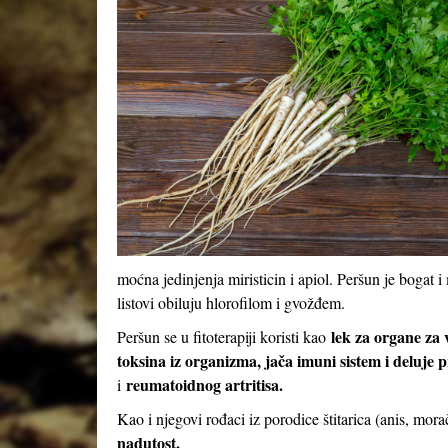
moćna jedinjenja miristicin i apiol. Peršun je boga
listovi obiluju hlorofilom i gvožđem.
lek za organe za 
Peršun se u fitoterapiji koristi kao
toksina iz organizma, jača imuni sistem i deluje 
reumatoidnog artritisa.
i
Kao i njegovi rođaci iz porodice štitarica (anis, mora
nadutost.