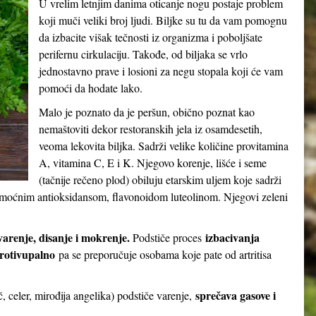
U vrelim letnjim danima oticanje nogu postaje problem
koji muči veliki broj ljudi. Biljke su tu da vam pomognu
da izbacite višak tečnosti iz organizma i poboljšate
perifernu cirkulaciju. Takođe, od biljaka se vrlo
jednostavno prave i losioni za negu stopala koji će vam
pomoći da hodate lako.
Malo je poznato da je peršun, obično poznat kao
nemaštoviti dekor restoranskih jela iz osamdesetih,
veoma lekovita biljka. Sadrži velike količine provitamina
A, vitamina C, E i K. Njegovo korenje, lišće i seme
(tačnije rečeno plod) obiluju etarskim uljem koje sadrži
t i moćnim antioksidansom, flavonoidom luteolinom. Njegovi zeleni
varenje, disanje i mokrenje
.
izbacivanja
Podstiče proces
protivupalno
pa se preporučuje osobama koje pate od artritisa
sprečava gasove i
č, celer, mirođija angelika) podstiče varenje,