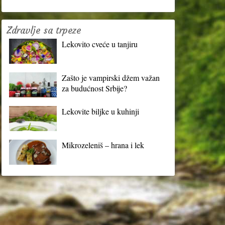
Zdravlje sa trpeze
Lekovito cveće u tanjiru
Zašto je vampirski džem važan
za budućnost Srbije?
Lekovite biljke u kuhinji
Mikrozeleniš – hrana i lek