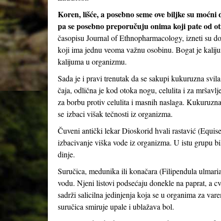
Koren, lišće, a posebno seme ove biljke su moćni d
pa se posebno preporučuju onima koji pate od otica
časopisu Journal of Ethnopharmacology, izneti su do
koji ima jednu veoma važnu osobinu. Bogat je kalij
kalijuma u ​​organizmu.
Sada je i pravi trenutak da se sakupi kukuruzna svila
čaja, odlična je kod otoka nogu, celulita i za mršavl
za borbu protiv celulita i masnih naslaga. Kukuruzn
se izbaci višak tečnosti iz organizma.
Čuveni antički lekar Dioskorid hvali rastavić (Equise
izbacivanje viška vode iz organizma. U istu grupu bilja
dinje.
Suručica, medunika ili konačara (Filipendula ulmaria
vodu. Njeni listovi podsećaju donekle na paprat, a cvet
sadrži salicilna jedinjenja koja se u organima za vare
suručica smiruje upale i ublažava bol.