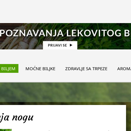
 BILJEM
MOĆNE BILJKE
ZDRAVLJE SA TRPEZE
AROMA
nja nogu