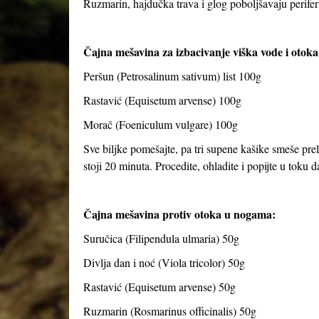
Ruzmarin, hajdučka trava i glog poboljšavaju perifern
Čajna mešavina za izbacivanje viška vode i otoka
Peršun (Petrosalinum sativum) list 100g
Rastavić (Equisetum arvense) 100g
Morač (Foeniculum vulgare) 100g
Sve biljke pomešajte, pa tri supene kašike smeše preli
stoji 20 minuta. Procedite, ohladite i popijte u toku 
Čajna mešavina protiv otoka u nogama:
Suručica (Filipendula ulmaria) 50g
Divlja dan i noć (Viola tricolor) 50g
Rastavić (Equisetum arvense) 50g
Ruzmarin (Rosmarinus officinalis) 50g