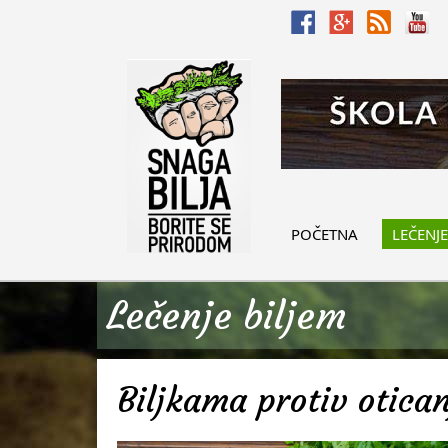
POČETNA
LEČENJE
Lečenje biljem
Biljkama protiv otica