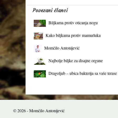
Povezani članci
Biljkama protiv oticanja nogu
Kako biljkama protiv mamurluka
Momčilo Antonijević
Najbolje biljke za disajne organe
Dragoljub – ubica bakterija sa vaše terase
© 2026 - Momčilo Antonijević