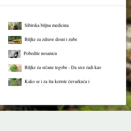
Sibirska biljna medicina
Biljke za zdrave desni i zube
Pobedite nesanicu
Biljke za srčane tegobe - Da srce radi kao
sat
Kako se i za šta koriste čuvarkuća i
debela koka?