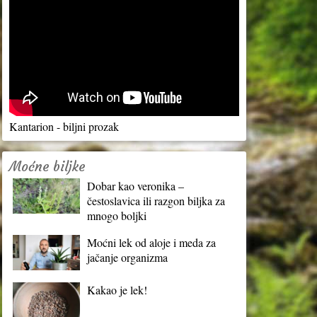
Kantarion - biljni prozak
Moćne biljke
Dobar kao veronika –
čestoslavica ili razgon biljka za
mnogo boljki
Moćni lek od aloje i meda za
jačanje organizma
Kakao je lek!