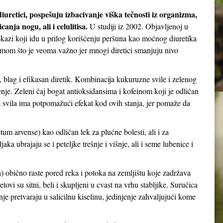
iuretici, pospešuju izbacivanje viška tečnosti iz organizma,
nja nogu, ali i celulitisa.
U studiji iz 2002. Objavljenoj u
kazi koji idu u prilog korišćenju peršuna kao moćnog diuretika
umom što je veoma važno jer mnogi diretici smanjuju nivo
, blag i efikasan diretik. Kombinacija kukuruzne svile i zelenog
jenje. Zeleni čaj bogat antioksidansima i kofeinom koji je odličan
a svila ima potpomažući efekat kod ovih stanja, jer pomaže da
tum arvense) kao odličan lek za plućne bolesti, ali i za
ka ubrajaju se i peteljke trešnje i višnje, ali i seme lubenice i
) obično raste pored reka i potoka na zemljištu koje zadržava
ovi su sitni, beli i skupljeni u cvast na vrhu stabljike. Suručica
nje pretvaraju u salicilnu kiselinu, jedinjenje zahvaljujući kome