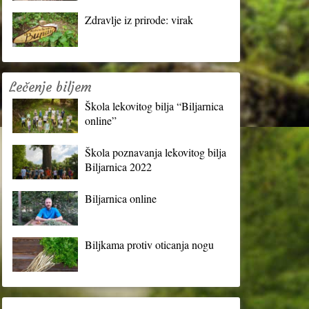
Zdravlje iz prirode: virak
Lečenje biljem
Škola lekovitog bilja “Biljarnica
online”
Škola poznavanja lekovitog bilja
Biljarnica 2022
Biljarnica online
Biljkama protiv oticanja nogu