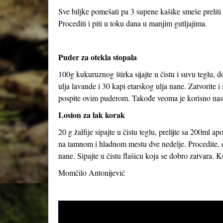
Sve biljke pomešati pa 3 supene kašike smeše preliti s
Procediti i piti u toku dana u manjim gutljajima.
Puder za otekla stopala
100g kukuruznog štirka sijajte u čistu i suvu teglu, 
ulja lavande i 30 kapi etarskog ulja nane. Zatvorite 
pospite ovim puderom. Takođe veoma je korisno nasu
Losion za lak korak
20 g žalfije sipajte u čistu teglu, prelijte sa 200ml 
na tamnom i hladnom mestu dve nedelje. Procedite, do
nane. Sipajte u čistu flašicu koja se dobro zatvara. Ko
Momčilo Antonijević