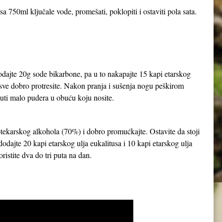
a 750ml ključale vode, promešati, poklopiti i ostaviti pola sata.
dodajte 20g sode bikarbone, pa u to nakapajte 15 kapi etarskog
i sve dobro protresite. Nakon pranja i sušenja nogu peškirom
ti malo pudera u obuću koju nosite.
apotekarskog alkohola (70%) i dobro promućkajte. Ostavite da stoji
dajte 20 kapi etarskog ulja eukalitusa i 10 kapi etarskog ulja
ristite dva do tri puta na dan.