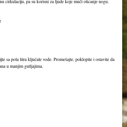
u cirkulaciju, pa su korisni za ljude koje muči oticanje nogu.
:
jte sa pola litra ključale vode. Promešajte, poklopite i ostavite da
dana u manjim gutljajima.