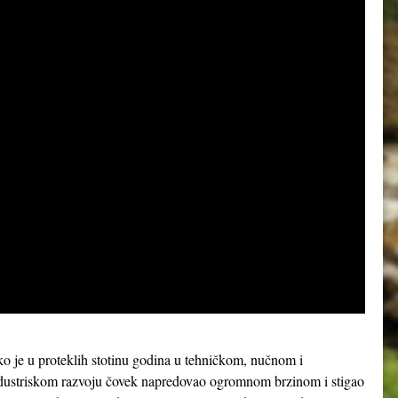
ko je u proteklih stotinu godina u tehničkom, nučnom i
dustriskom razvoju čovek napredovao ogromnom brzinom i stigao