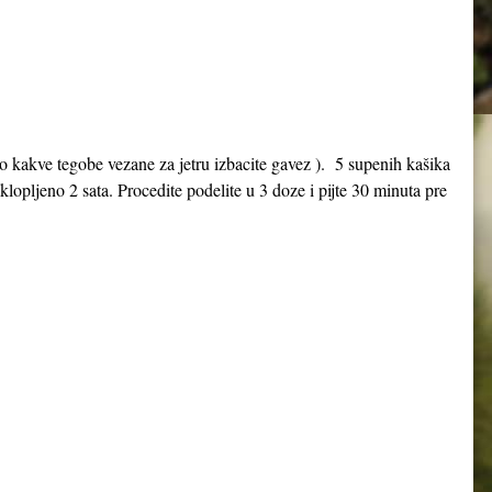
bilo kakve tegobe vezane za jetru izbacite gavez ). 5 supenih kašika
oklopljeno 2 sata. Procedite podelite u 3 doze i pijte 30 minuta pre