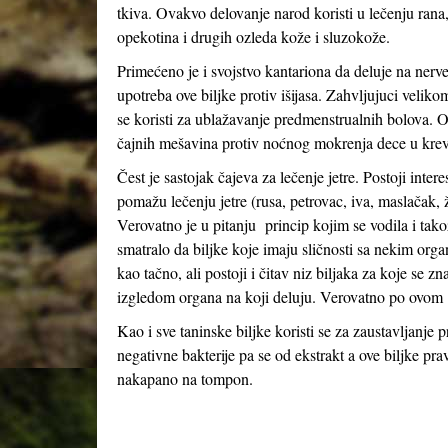
tkiva. Ovakvo delovanje narod koristi u lečenju rana
opekotina i drugih ozleda kože i sluzokože.
Primećeno je i svojstvo kantariona da deluje na nerv
upotreba ove biljke protiv išijasa. Zahvljujuci veliko
se koristi za ublažavanje predmenstrualnih bolova. Ov
čajnih mešavina protiv noćnog mokrenja dece u krev
Čest je sastojak čajeva za lečenje jetre. Postoji inter
pomažu lečenju jetre (rusa, petrovac, iva, maslačak, ž
Verovatno je u pitanju princip kojim se vodila i ta
smatralo da biljke koje imaju sličnosti sa nekim or
kao tačno, ali postoji i čitav niz biljaka za koje se z
izgledom organa na koji deluju. Verovatno po ovom p
Kao i sve taninske biljke koristi se za zaustavljanje
negativne bakterije pa se od ekstrakt a ove biljke pra
nakapano na tompon.