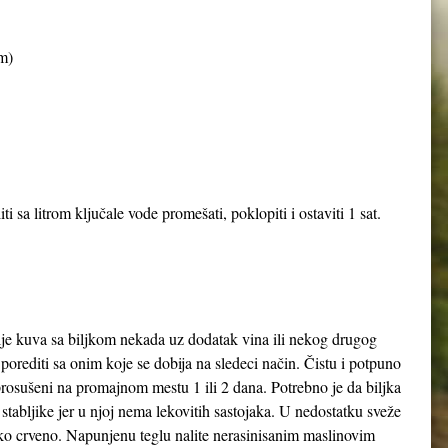
m)
 sa litrom ključale vode promešati, poklopiti i ostaviti 1 sat.
ulje kuva sa biljkom nekada uz dodatak vina ili nekog drugog
porediti sa onim koje se dobija na sledeci način. Čistu i potpuno
prosušeni na promajnom mestu 1 ili 2 dana. Potrebno je da biljka
 stabljike jer u njoj nema lekovitih sastojaka. U nedostatku sveže
i tako crveno. Napunjenu teglu nalite nerasinisanim maslinovim