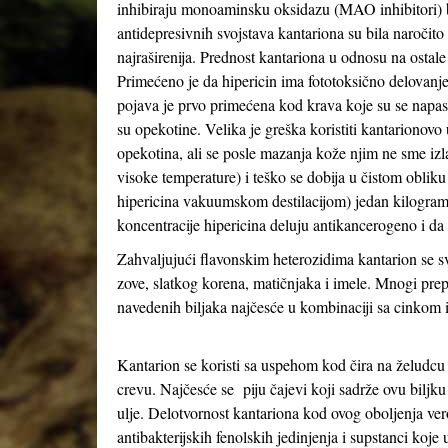
inhibiraju monoaminsku oksidazu (MAO inhibitori) baš 
antidepresivnih svojstava kantariona su bila naročit
najraširenija. Prednost kantariona u odnosu na ostale
Primećeno je da hipericin ima fototoksično delovanj
pojava je prvo primećena kod krava koje su se napas
su opekotine. Velika je greška koristiti kantarionovo 
opekotina, ali se posle mazanja kože njim ne sme izl
visoke temperature) i teško se dobija u čistom obliku
hipericina vakuumskom destilacijom) jedan kilogram 
koncentracije hipericina deluju antikancerogeno i d
Zahvaljujući flavonskim heterozidima kantarion se svr
zove, slatkog korena, matičnjaka i imele. Mnogi prep
navedenih biljaka najčesće u kombinaciji sa cinkom
Kantarion se koristi sa uspehom kod čira na želudc
crevu. Najčesće se piju čajevi koji sadrže ovu biljku 
ulje. Delotvornost kantariona kod ovog oboljenja ve
antibakterijskih fenolskih jedinjenja i supstanci koje