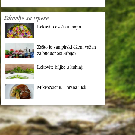
Zdravlje sa trpeze
Lekovito cveće u tanjiru
Zašto je vampirski džem važan
za budućnost Srbije?
Lekovite biljke u kuhinji
Mikrozeleniš – hrana i lek