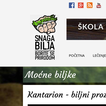
POČETNA
LEČENJE
Moćne biljke
Kantarion - biljni pro