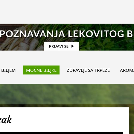
 BILJEM
MOĆNE BILJKE
ZDRAVLJE SA TRPEZE
AROMA
zak