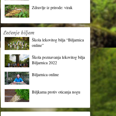
Zdravlje iz prirode: virak
Lečenje biljem
Škola lekovitog bilja “Biljarnica
online”
Škola poznavanja lekovitog bilja
Biljarnica 2022
Biljarnica online
Biljkama protiv oticanja nogu