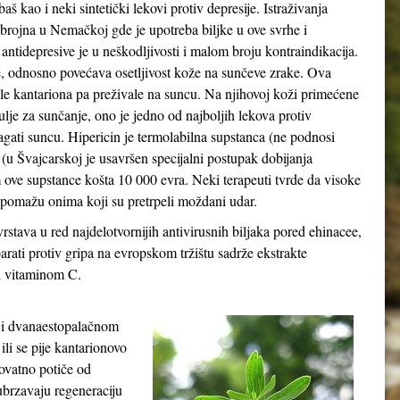
kao i neki sintetički lekovi protiv depresije. Istraživanja
o brojna u Nemačkoj gde je upotreba biljke u ove svrhe i
 antidepresive je u neškodljivosti i malom broju kontraindikacija.
e, odnosno povećava osetljivost kože na sunčeve zrake. Ova
le kantariona pa preživale na suncu. Na njihovoj koži primećene
ulje za sunčanje, ono je jedno od najboljih lekova protiv
agati suncu. Hipericin je termolabilna supstanca (ne podnosi
 (u Švajcarskoj je usavršen specijalni postupak dobijanja
ove supstance košta 10 000 evra. Neki terapeuti tvrde da visoke
a pomažu onima koji su pretrpeli moždani udar.
stava u red najdelotvornijih antivirusnih biljaka pored ehinacee,
arati protiv gripa na evropskom tržištu sadrže ekstrakte
 i vitaminom C.
u i dvanaestopalačnom
ili se pije kantarionovo
rovatno potiče od
 ubrzavaju regeneraciju