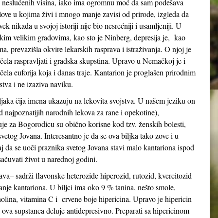
 neslućenih visina, iako ima ogromnu moć da sam podešava
love u kojima živi i mnogo manje zavisi od prirode, izgleda da
vek nikada u svojoj istoriji nije bio nesrećniji i usamljeniji. U
kim velikim gradovima, kao sto je Ninberg, depresija je, kao
ma, prevazišla okvire lekarskih rasprava i istraživanja. O njoj je
čela raspravljati i gradska skupstina. Upravo u Nemačkoj je i
čela euforija koja i danas traje. Kantarion je proglašen prirodnim
tva i ne izaziva naviku.
aka čija imena ukazuju na lekovita svojstva. U našem jeziku on
od najpoznatijih narodnih lekova za rane i opekotine),
zuje za Bogorodicu su obično korisne kod tzv. ženskih bolesti,
a svetog Jovana. Interesantno je da se ova biljka tako zove i u
ičaj da se uoči praznika svetog Jovana stavi malo kantariona ispod
 sačuvati život u narednoj godini.
ava– sadrži flavonske heterozide hiperozid, rutozid, kvercitozid
anje kantariona. U biljci ima oko 9 % tanina, nešto smole,
holina, vitamina C i crvene boje hipericina. Upravo je hipericin
a ova supstanca deluje antidepresivno. Preparati sa hipericinom