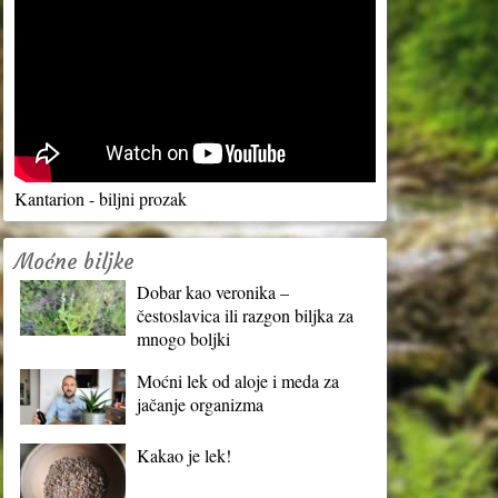
Kantarion - biljni prozak
Moćne biljke
Dobar kao veronika –
čestoslavica ili razgon biljka za
mnogo boljki
Moćni lek od aloje i meda za
jačanje organizma
Kakao je lek!