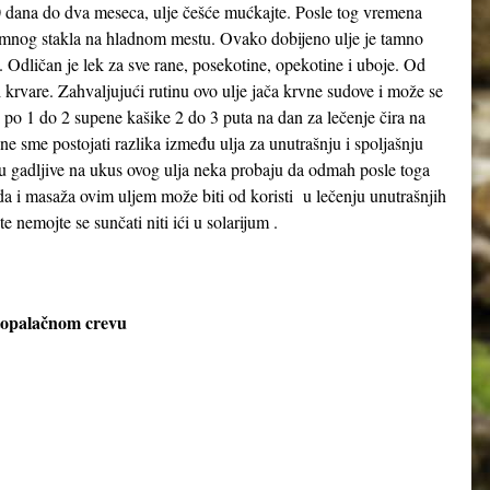
0 dana do dva meseca, ulje češće mućkajte. Posle tog vremena
d tamnog stakla na hladnom mestu. Ovako dobijeno ulje je tamno
. Odličan je lek za sve rane, posekotine, opekotine i uboje. Od
krvare. Zahvaljujući rutinu ovo ulje jača krvne sudove i može se
ti po 1 do 2 supene kašike 2 do 3 puta na dan za lečenje čira na
 ne sme postojati razlika između ulja za unutrašnju i spoljašnju
su gadljive na ukus ovog ulja neka probaju da odmah posle toga
 i masaža ovim uljem može biti od koristi u lečenju unutrašnjih
ete nemojte se sunčati niti ići u solarijum .
stopalačnom crevu