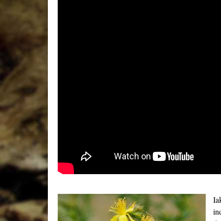
Ia
in