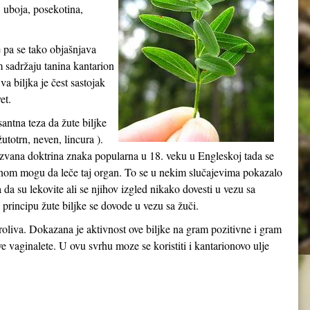
, uboja, posekotina,
e pa se tako objašnjava
m sadržaju tanina kantarion
a biljka je čest sastojak
et.
esantna teza da žute biljke
utotrn, neven, lincura ).
kozvana doktrina znaka popularna u 18. veku u Engleskoj tada se
ganom mogu da leče taj organ. To se u nekim slučajevima pokazalo
na da su lekovite ali se njihov izgled nikako dovesti u vezu sa
rincipu žute biljke se dovode u vezu sa žuči.
 proliva. Dokazana je aktivnost ove biljke na gram pozitivne i gram
ve vaginalete. U ovu svrhu moze se koristiti i kantarionovo ulje