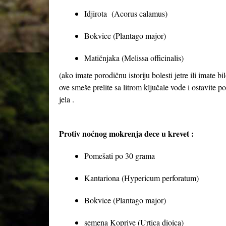
Idjirota (Acorus calamus)
Bokvice (Plantago major)
Matičnjaka (Melissa officinalis)
(ako imate porodičnu istoriju bolesti jetre ili imate 
ove smeše prelite sa litrom ključale vode i ostavite p
jela .
Protiv noćnog mokrenja dece u krevet :
Pomešati po 30 grama
Kantariona (Hypericum perforatum)
Bokvice (Plantago major)
semena Koprive (Urtica dioica)