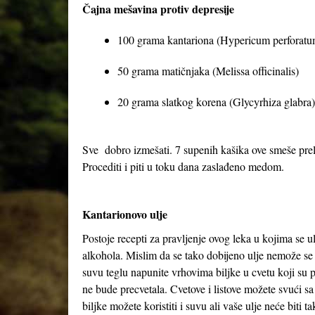
Čajna mešavina protiv depresije
100 grama kantariona (Hypericum perforatu
50 grama matičnjaka (Melissa officinalis)
20 grama slatkog korena (Glycyrhiza glabra)
Sve dobro izmešati. 7 supenih kašika ove smeše preliti
Procediti i piti u toku dana zaslađeno medom.
Kantarionovo ulje
Postoje recepti za pravljenje ovog leka u kojima se 
alkohola. Mislim da se tako dobijeno ulje nemože se 
suvu teglu napunite vrhovima biljke u cvetu koji su 
ne bude precvetala. Cvetove i listove možete svući sa
biljke možete koristiti i suvu ali vaše ulje neće bit