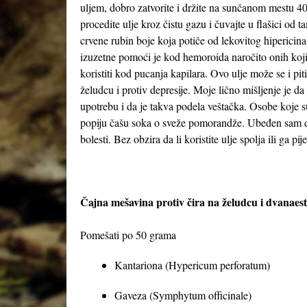
uljem, dobro zatvorite i držite na sunčanom mestu 4
procedite ulje kroz čistu gazu i čuvajte u flašici o
crvene rubin boje koja potiče od lekovitog hipericina
izuzetne pomoći je kod hemoroida naročito onih koji 
koristiti kod pucanja kapilara. Ovo ulje može se i pi
želudcu i protiv depresije. Moje lično mišljenje je da
upotrebu i da je takva podela veštačka. Osobe koje 
popiju čašu soka o sveže pomorandže. Ubeđen sam da
bolesti. Bez obzira da li koristite ulje spolja ili ga pij
Čajna mešavina protiv čira na želudcu i dvanae
Pomešati po 50 grama
Kantariona (Hypericum perforatum)
Gaveza (Symphytum officinale)