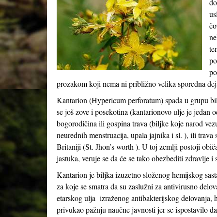
do
us
čo
ne
te
po
po
prozakom koji nema ni približno velika sporedna dejs
Kantarion (Hypericum perforatum) spada u grupu bilj
se još zove i posekotina (kantarionovo ulje je jedan 
bogorodičina ili gospina trava (biljke koje narod ve
neurednih menstruacija, upala jajnika i sl. ), ili trav
Britaniji (St. Jhon’s worth ). U toj zemlji postoji ob
jastuka, veruje se da će se tako obezbediti zdravlje i
Kantarion je biljka izuzetno složenog hemijskog sast
za koje se smatra da su zaslužni za antivirusno delov
etarskog ulja izraženog antibakterijskog delovanja, 
privukao pažnju naučne javnosti jer se ispostavilo d