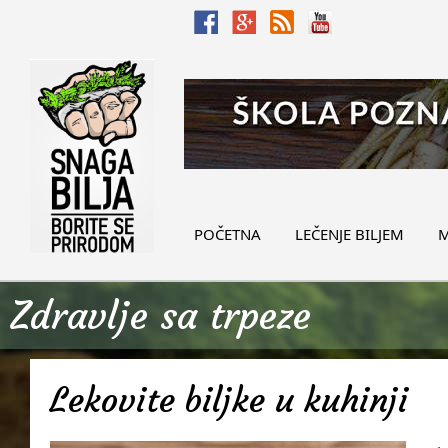
POČETNA
LEČENJE BILJEM
M
Zdravlje sa trpeze
Lekovite biljke u kuhinji