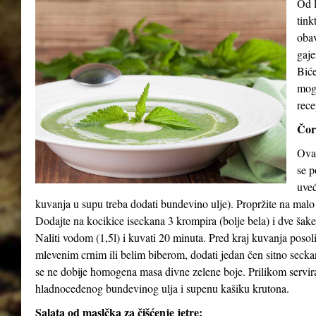
Od l
tink
obav
gaje
Biće
mog
rece
Čor
Ova 
se p
uveć
kuvanja u supu treba dodati bundevino ulje). Propržite na malo
Dodajte na kocikice iseckana 3 krompira (bolje bela) i dve šak
Naliti vodom (1,5l) i kuvati 20 minuta. Pred kraj kuvanja posol
mlevenim crnim ili belim biberom, dodati jedan čen sitno seck
se ne dobije homogena masa divne zelene boje. Prilikom serviran
hladnoceđenog bundevinog ulja i supenu kašiku krutona.
Salata od maslčka za čišćenje jetre: