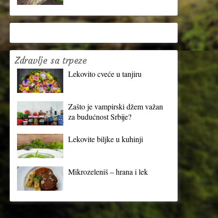
Zdravlje sa trpeze
Lekovito cveće u tanjiru
Zašto je vampirski džem važan
za budućnost Srbije?
Lekovite biljke u kuhinji
Mikrozeleniš – hrana i lek