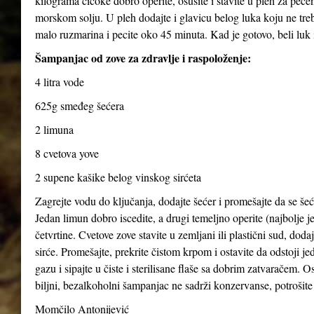
kilograma čičoke dobro operite, osušite i stavite u pleh za pečen
morskom solju. U pleh dodajte i glavicu belog luka koju ne treba
malo ruzmarina i pecite oko 45 minuta. Kad je gotovo, beli luk i
Šampanjac od zove za zdravlje i raspoloženje:
4 litra vode
625g smeđeg šećera
2 limuna
8 cvetova yove
2 supene kašike belog vinskog sirćeta
Zagrejte vodu do ključanja, dodajte šećer i promešajte da se šeće
Jedan limun dobro iscedite, a drugi temeljno operite (najbolje je
četvrtine. Cvetove zove stavite u zemljani ili plastični sud, dod
sirće. Promešajte, prekrite čistom krpom i ostavite da odstoji j
gazu i sipajte u čiste i sterilisane flaše sa dobrim zatvaračem. O
biljni, bezalkoholni šampanjac ne sadrži konzervanse, potrošite 
Momčilo Antonijević