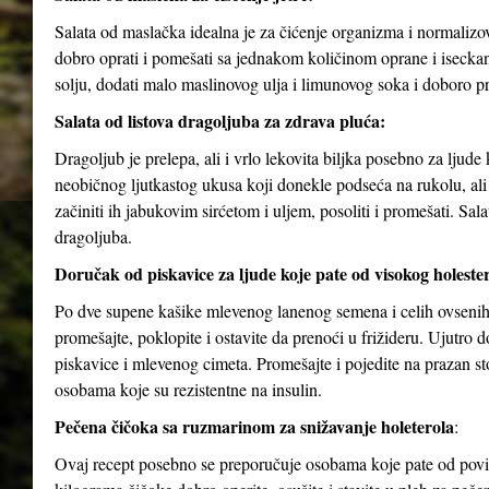
Salata od maslačka idealna je za čićenje organizma i normalizov
dobro oprati i pomešati sa jednakom količinom oprane i isecka
solju, dodati malo maslinovog ulja i limunovog soka i doboro p
Salata od listova dragoljuba za zdrava pluća:
Dragoljub je prelepa, ali i vrlo lekovita biljka posebno za ljud
neobičnog ljutkastog ukusa koji donekle podseća na rukolu, ali j
začiniti ih jabukovim sirćetom i uljem, posoliti i promešati. Sa
dragoljuba.
Doručak od piskavice za ljude koje pate od visokog holesterol
Po dve supene kašike mlevenog lanenog semena i celih ovsenih 
promešajte, poklopite i ostavite da prenoći u frižideru. Ujutro
piskavice i mlevenog cimeta. Promešajte i pojedite na prazan 
osobama koje su rezistentne na insulin.
Pečena čičoka sa ruzmarinom za snižavanje holeterola
:
Ovaj recept posebno se preporučuje osobama koje pate od povišen