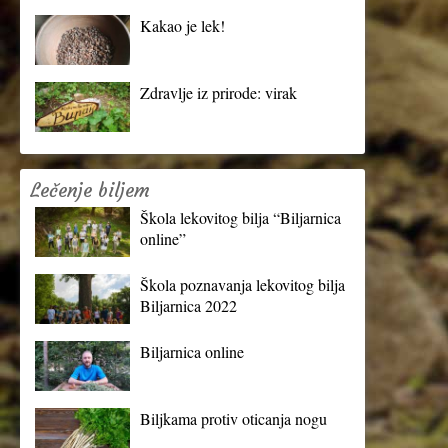
Kakao je lek!
Zdravlje iz prirode: virak
Lečenje biljem
Škola lekovitog bilja “Biljarnica
online”
Škola poznavanja lekovitog bilja
Biljarnica 2022
Biljarnica online
Biljkama protiv oticanja nogu