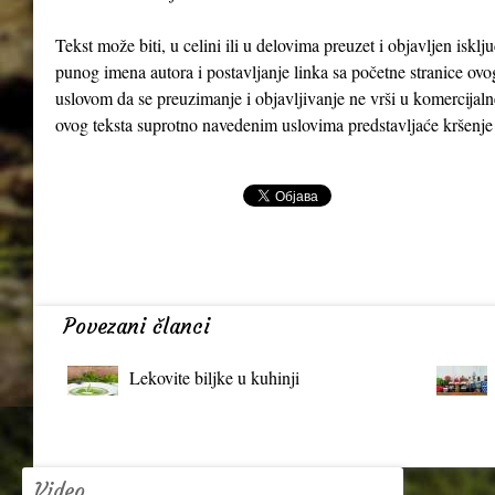
Tekst može biti, u celini ili u delovima preuzet i objavljen iskl
punog imena autora i postavljanje linka sa početne stranice ovo
uslovom da se preuzimanje i objavljivanje ne vrši u komercijaln
ovog teksta suprotno navedenim uslovima predstavljaće kršenje
Povezani članci
Lekovite biljke u kuhinji
Video