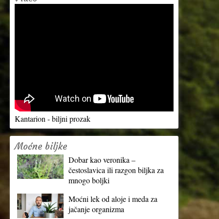
Kantarion - biljni prozak
Moćne biljke
Dobar kao veronika –
čestoslavica ili razgon biljka za
mnogo boljki
Moćni lek od aloje i meda za
jačanje organizma