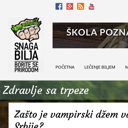
POČETNA
LEČENJE BILJEM
M
Zdravlje sa trpeze
Zašto je vampirski džem v
Srbije?