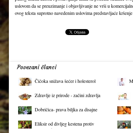
uslovom da se preuzimanje i objavljivanje ne vrši u komercijaln
ovog teksta suprotno navedenim uslovima predstavljaće kršenje
Povezani članci
Čičoka snižava šećer i holesterol
M
Zdravlje iz prirode - začini zdravlja
Dobričica- prava biljka za disajne
organe
Eliksir od divljeg kestena protiv
proširenih vena