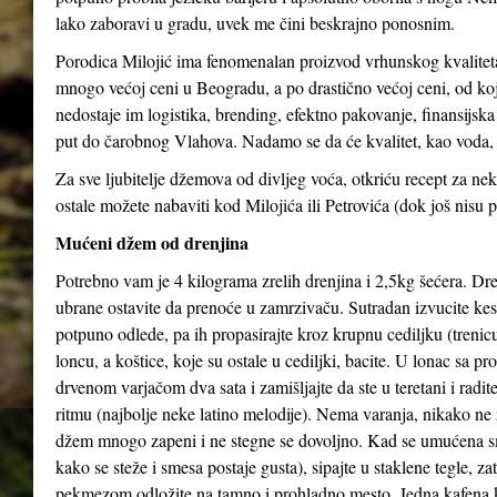
lako zaboravi u gradu, uvek me čini beskrajno ponosnim.
Porodica Milojić ima fenomenalan proizvod vrhunskog kvaliteta
mnogo većoj ceni u Beogradu, a po drastično većoj ceni, od koj
nedostaje im logistika, brending, efektno pakovanje, finansijs
put do čarobnog Vlahova. Nadamo se da će kvalitet, kao voda, 
Za sve ljubitelje džemova od divljeg voća, otkriću recept za 
ostale možete nabaviti kod Milojića ili Petrovića (dok još nisu p
Mućeni džem od drenjina
Potrebno vam je 4 kilograma zrelih drenjina i 2,5kg šećera. Dren
ubrane ostavite da prenoće u zamrzivaču. Sutradan izvucite kes
potpuno odlede, pa ih propasirajte kroz krupnu cediljku (trenicu
loncu, a koštice, koje su ostale u cediljki, bacite. U lonac sa p
drvenom varjačom dva sata i zamišljajte da ste u teretani i radi
ritmu (najbolje neke latino melodije). Nema varanja, nikako ne 
džem mnogo zapeni i ne stegne se dovoljno. Kad se umućena s
kako se steže i smesa postaje gusta), sipajte u staklene tegle, z
pekmezom odložite na tamno i prohladno mesto. Jedna kafena 