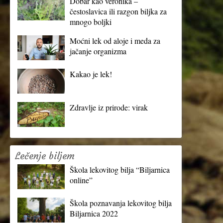
Dobar kao veronika –
čestoslavica ili razgon biljka za
mnogo boljki
Moćni lek od aloje i meda za
jačanje organizma
Kakao je lek!
Zdravlje iz prirode: virak
Lečenje biljem
Škola lekovitog bilja “Biljarnica
online”
Škola poznavanja lekovitog bilja
Biljarnica 2022