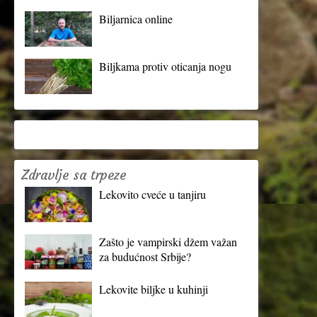
Biljarnica online
Biljkama protiv oticanja nogu
Zdravlje sa trpeze
Lekovito cveće u tanjiru
Zašto je vampirski džem važan
za budućnost Srbije?
Lekovite biljke u kuhinji