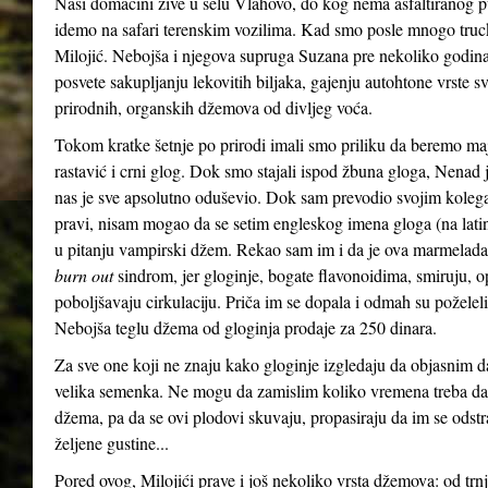
Naši domaćini žive u selu Vlahovo, do kog nema asfaltiranog p
idemo na safari terenskim vozilima. Kad smo posle mnogo truck
Milojić. Nebojša i njegova supruga Suzana pre nekoliko godina, 
posvete sakupljanju lekovitih biljaka, gajenju autohtone vrste sv
prirodnih, organskih džemova od divljeg voća.
Tokom kratke šetnje po prirodi imali smo priliku da beremo maj
rastavić i crni glog. Dok smo stajali ispod žbuna gloga, Nenad
nas je sve apsolutno oduševio. Dok sam prevodio svojim koleg
pravi, nisam mogao da se setim engleskog imena gloga (na la
u pitanju vampirski džem. Rekao sam im i da je ova marmelad
burn out
sindrom, jer gloginje, bogate flavonoidima, smiruju, op
poboljšavaju cirkulaciju. Priča im se dopala i odmah su poželel
Nebojša teglu džema od gloginja prodaje za 250 dinara.
Za sve one koji ne znaju kako gloginje izgledaju da objasnim da 
velika semenka. Ne mogu da zamislim koliko vremena treba da 
džema, pa da se ovi plodovi skuvaju, propasiraju da im se ods
željene gustine...
Pored ovog, Milojići prave i još nekoliko vrsta džemova: od trnji