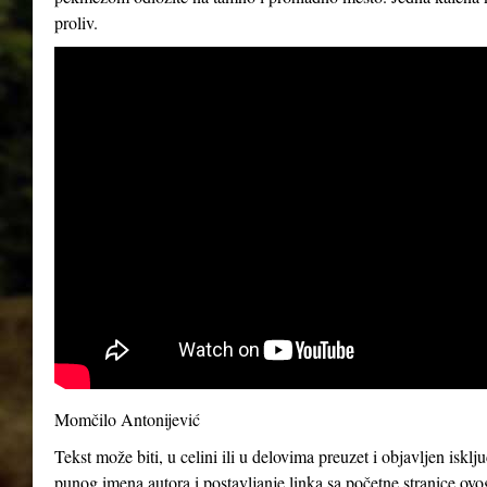
proliv.
Momčilo Antonijević
Tekst može biti, u celini ili u delovima preuzet i objavljen iskl
punog imena autora i postavljanje linka sa početne stranice ovo