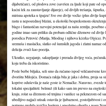
dijabetičare), od plodova zove (savršen za ljude koji pate od ops
kućni lek za zaustavljanje dijareje), od divljih trešanja, šipurka
mirisna apoteka u špajzu! Sve ove divlje voćke (plus divlje kupin
rastu u neposrednoj blizini, u ekološki besprekornom okruženju
blago i fantastičan razvojni potencijal za našu zemlju, posebno 
godine imao sam priliku da probam odlične džemove od divlje kupi
porodica Petrović (Marija, Miodrag i njihova kćerka Olgica). Po
sremuša i maslačka, slatko od šumskih jagoda i zlatni namaz od
delicija zvuči kao poezija.
Ukratko, uzgajanje, sakupljanje i prerada divljeg voća, pečuraka
koju treba da iskoristimo.
Posle berbe biljaka, seli smo da ručamo ispod veličanstvene kr
dvorištu Milojića. Domaća rakija bila je jaka i dobra, proja sa 
koprive oduševila je naše goste iz Nemačke. Naravno, zvezde t
lokalni specijaliteti: belmuž (ili kako sam im preveo na englesk
kraju, rolat sa džemom od trnjina i vanilice sa pekmezom od sa
ubedljivo najjači utisak ostavila je ljubaznost, gostoljubivost 
potpuno probila jezičku barijeru i apsolutno oborila s nogu Nemce