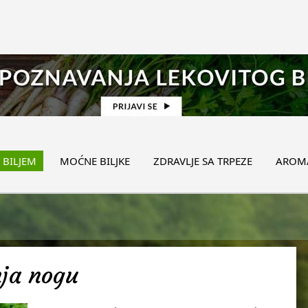
 BILJEM
MOĆNE BILJKE
ZDRAVLJE SA TRPEZE
AROMA
nja nogu