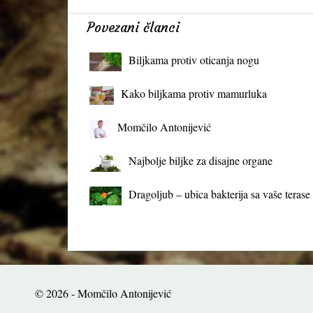
Povezani članci
Biljkama protiv oticanja nogu
Kako biljkama protiv mamurluka
Momčilo Antonijević
Najbolje biljke za disajne organe
Dragoljub – ubica bakterija sa vaše terase
© 2026 - Momčilo Antonijević