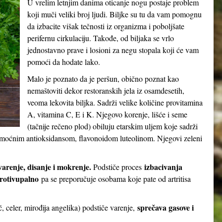
U vrelim letnjim danima oticanje nogu postaje problem
koji muči veliki broj ljudi. Biljke su tu da vam pomognu
da izbacite višak tečnosti iz organizma i poboljšate
perifernu cirkulaciju. Takođe, od biljaka se vrlo
jednostavno prave i losioni za negu stopala koji će vam
pomoći da hodate lako.
Malo je poznato da je peršun, obično poznat kao
nemaštoviti dekor restoranskih jela iz osamdesetih,
veoma lekovita biljka. Sadrži velike količine provitamina
A, vitamina C, E i K. Njegovo korenje, lišće i seme
(tačnije rečeno plod) obiluju etarskim uljem koje sadrži
t i moćnim antioksidansom, flavonoidom luteolinom. Njegovi zeleni
varenje, disanje i mokrenje
.
izbacivanja
Podstiče proces
protivupalno
pa se preporučuje osobama koje pate od artritisa
sprečava gasove i
č, celer, mirođija angelika) podstiče varenje,