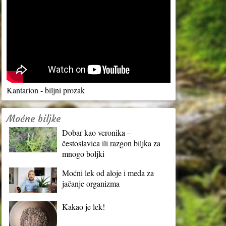
Kantarion - biljni prozak
Moćne biljke
Dobar kao veronika –
čestoslavica ili razgon biljka za
mnogo boljki
Moćni lek od aloje i meda za
jačanje organizma
Kakao je lek!