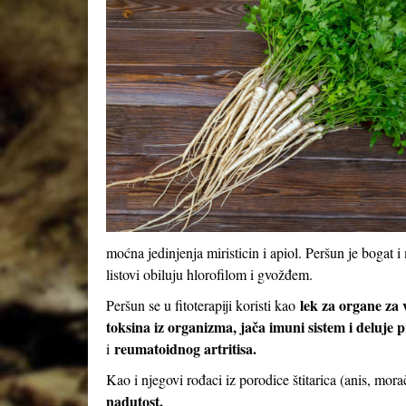
moćna jedinjenja miristicin i apiol. Peršun je boga
listovi obiluju hlorofilom i gvožđem.
lek za organe za 
Peršun se u fitoterapiji koristi kao
toksina iz organizma, jača imuni sistem i deluje 
reumatoidnog artritisa.
i
Kao i njegovi rođaci iz porodice štitarica (anis, mora
nadutost.