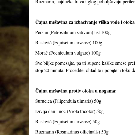
Ruzmarin, hajdučka trava i glog poboljšavaju perifern
Čajna mešavina za izbacivanje viška vode i otoka
Peršun (Petrosalinum sativum) list 100g
Rastavić (Equisetum arvense) 100g
Morač (Foeniculum vulgare) 100g
Sve biljke pomešajte, pa tri supene kašike smeše preli
stoji 20 minuta. Procedite, ohladite i popijte u toku 
Čajna mešavina protiv otoka u nogama:
Suručica (Filipendula ulmaria) 50g
Divlja dan i noć (Viola tricolor) 50g
Rastavić (Equisetum arvense) 50g
Ruzmarin (Rosmarinus officinalis) 50g