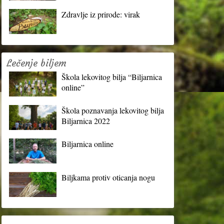
Zdravlje iz prirode: virak
Lečenje biljem
Škola lekovitog bilja “Biljarnica
online”
Škola poznavanja lekovitog bilja
Biljarnica 2022
Biljarnica online
Biljkama protiv oticanja nogu