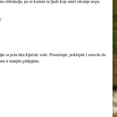
u cirkulaciju, pa su korisni za ljude koje muči oticanje nogu.
:
jte sa pola litra ključale vode. Promešajte, poklopite i ostavite da
dana u manjim gutljajima.