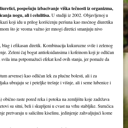
iuretici, pospešuju izbacivanje viška tečnosti iz organizma,
nja nogu, ali i celulitisa.
U studiji iz 2002. Objavljenoj u
kazi koji idu u prilog korišćenju peršuna kao moćnog diuretika
umom što je veoma važno jer mnogi diretici smanjuju nivo
, blag i efikasan diretik. Kombinacija kukuruzne svile i zelenog
jenje. Zeleni čaj bogat antioksidansima i kofeinom koji je odličan
a svila ima potpomažući efekat kod ovih stanja, jer pomaže da
tum arvense) kao odličan lek za plućne bolesti, ali i za
ka ubrajaju se i peteljke trešnje i višnje, ali i seme lubenice i
) obično raste pored reka i potoka na zemljištu koje zadržava
ovi su sitni, beli i skupljeni u cvast na vrhu stabljike. Suručica
nje pretvaraju u salicilnu kiselinu, jedinjenje zahvaljujući kome