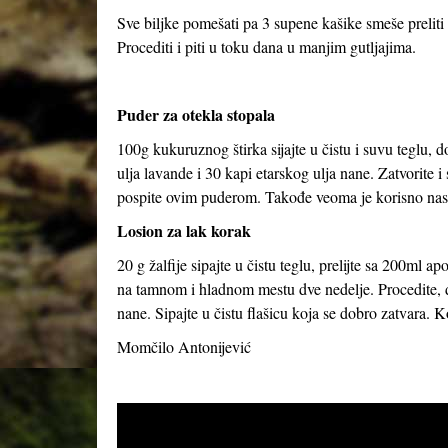
Sve biljke pomešati pa 3 supene kašike smeše preliti s
Procediti i piti u toku dana u manjim gutljajima.
Puder za otekla stopala
100g kukuruznog štirka sijajte u čistu i suvu teglu, 
ulja lavande i 30 kapi etarskog ulja nane. Zatvorite 
pospite ovim puderom. Takođe veoma je korisno nasu
Losion za lak korak
20 g žalfije sipajte u čistu teglu, prelijte sa 200ml 
na tamnom i hladnom mestu dve nedelje. Procedite, do
nane. Sipajte u čistu flašicu koja se dobro zatvara. Ko
Momčilo Antonijević