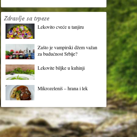
Zdravlje sa trpeze
Lekovito cveće u tanjiru
Zašto je vampirski džem važan
za budućnost Srbije?
Lekovite biljke u kuhinji
Mikrozeleniš – hrana i lek