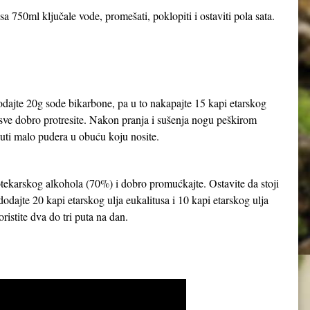
a 750ml ključale vode, promešati, poklopiti i ostaviti pola sata.
dodajte 20g sode bikarbone, pa u to nakapajte 15 kapi etarskog
i sve dobro protresite. Nakon pranja i sušenja nogu peškirom
ti malo pudera u obuću koju nosite.
apotekarskog alkohola (70%) i dobro promućkajte. Ostavite da stoji
dajte 20 kapi etarskog ulja eukalitusa i 10 kapi etarskog ulja
ristite dva do tri puta na dan.