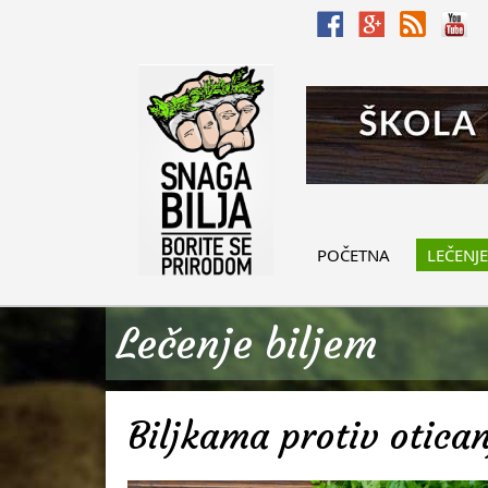
POČETNA
LEČENJE
Lečenje biljem
Biljkama protiv otica