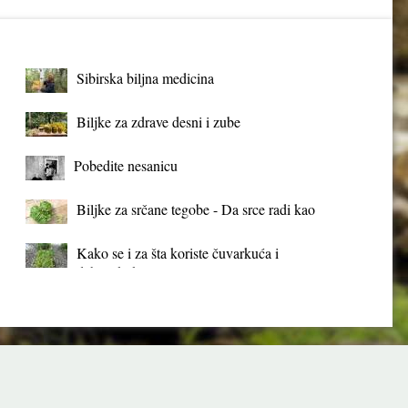
Sibirska biljna medicina
Biljke za zdrave desni i zube
Pobedite nesanicu
Biljke za srčane tegobe - Da srce radi kao
sat
Kako se i za šta koriste čuvarkuća i
debela koka?