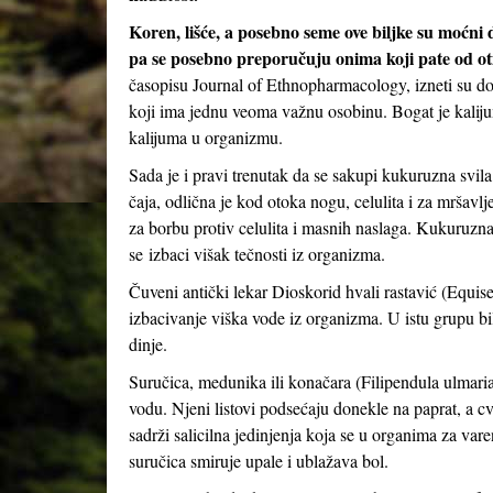
Koren, lišće, a posebno seme ove biljke su moćni d
pa se posebno preporučuju onima koji pate od otica
časopisu Journal of Ethnopharmacology, izneti su do
koji ima jednu veoma važnu osobinu. Bogat je kalij
kalijuma u ​​organizmu.
Sada je i pravi trenutak da se sakupi kukuruzna svila
čaja, odlična je kod otoka nogu, celulita i za mršavl
za borbu protiv celulita i masnih naslaga. Kukuruzn
se izbaci višak tečnosti iz organizma.
Čuveni antički lekar Dioskorid hvali rastavić (Equise
izbacivanje viška vode iz organizma. U istu grupu bilja
dinje.
Suručica, medunika ili konačara (Filipendula ulmaria
vodu. Njeni listovi podsećaju donekle na paprat, a cvet
sadrži salicilna jedinjenja koja se u organima za vare
suručica smiruje upale i ublažava bol.