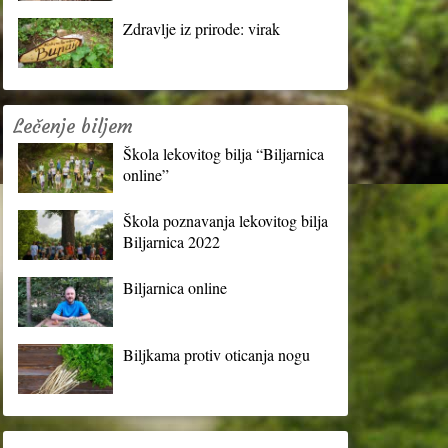
Zdravlje iz prirode: virak
Lečenje biljem
Škola lekovitog bilja “Biljarnica
online”
Škola poznavanja lekovitog bilja
Biljarnica 2022
Biljarnica online
Biljkama protiv oticanja nogu