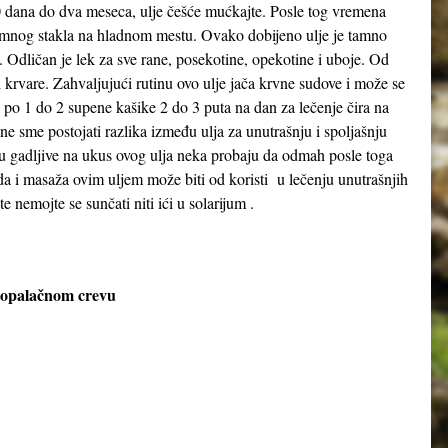
0 dana do dva meseca, ulje češće mućkajte. Posle tog vremena
d tamnog stakla na hladnom mestu. Ovako dobijeno ulje je tamno
. Odličan je lek za sve rane, posekotine, opekotine i uboje. Od
krvare. Zahvaljujući rutinu ovo ulje jača krvne sudove i može se
ti po 1 do 2 supene kašike 2 do 3 puta na dan za lečenje čira na
 ne sme postojati razlika između ulja za unutrašnju i spoljašnju
su gadljive na ukus ovog ulja neka probaju da odmah posle toga
 i masaža ovim uljem može biti od koristi u lečenju unutrašnjih
ete nemojte se sunčati niti ići u solarijum .
stopalačnom crevu