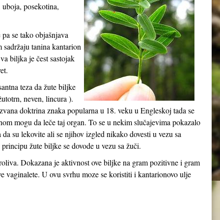
, uboja, posekotina,
e pa se tako objašnjava
m sadržaju tanina kantarion
a biljka je čest sastojak
et.
esantna teza da žute biljke
utotrn, neven, lincura ).
kozvana doktrina znaka popularna u 18. veku u Engleskoj tada se
ganom mogu da leče taj organ. To se u nekim slučajevima pokazalo
na da su lekovite ali se njihov izgled nikako dovesti u vezu sa
rincipu žute biljke se dovode u vezu sa žuči.
 proliva. Dokazana je aktivnost ove biljke na gram pozitivne i gram
ve vaginalete. U ovu svrhu moze se koristiti i kantarionovo ulje