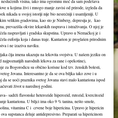
 neslućenih visina, iako ima ogromnu moć da sam podešava
love u kojima živi i mnogo manje zavisi od prirode, izgleda da
vek nikada u svojoj istoriji nije bio nesrećniji i usamljeniji. U
kim velikim gradovima, kao sto je Ninberg, depresija je, kao
ma, prevazišla okvire lekarskih rasprava i istraživanja. O njoj je
čela raspravljati i gradska skupstina. Upravo u Nemačkoj je i
čela euforija koja i danas traje. Kantarion je proglašen prirodnim
tva i ne izaziva naviku.
aka čija imena ukazuju na lekovita svojstva. U našem jeziku on
od najpoznatijih narodnih lekova za rane i opekotine),
zuje za Bogorodicu su obično korisne kod tzv. ženskih bolesti,
a svetog Jovana. Interesantno je da se ova biljka tako zove i u
ičaj da se uoči praznika svetog Jovana stavi malo kantariona ispod
 sačuvati život u narednoj godini.
ava– sadrži flavonske heterozide hiperozid, rutozid, kvercitozid
anje kantariona. U biljci ima oko 9 % tanina, nešto smole,
holina, vitamina C i crvene boje hipericina. Upravo je hipericin
a ova supstanca deluje antidepresivno. Preparati sa hipericinom