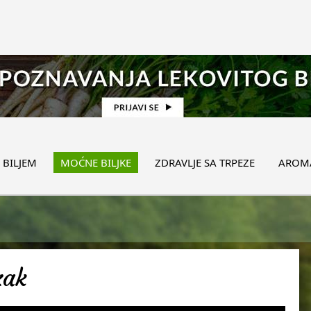
 BILJEM
MOĆNE BILJKE
ZDRAVLJE SA TRPEZE
AROMA
zak