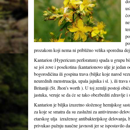
do
us
čo
ne
te
po
po
prozakom koji nema ni približno velika sporedna dejs
Kantarion (Hypericum perforatum) spada u grupu bilj
se još zove i posekotina (kantarionovo ulje je jedan 
bogorodičina ili gospina trava (biljke koje narod ve
neurednih menstruacija, upala jajnika i sl. ), ili trav
Britaniji (St. Jhon’s worth ). U toj zemlji postoji ob
jastuka, veruje se da će se tako obezbediti zdravlje i
Kantarion je biljka izuzetno složenog hemijskog sast
za koje se smatra da su zaslužni za antivirusno delov
etarskog ulja izraženog antibakterijskog delovanja, 
privukao pažnju naučne javnosti jer se ispostavilo d