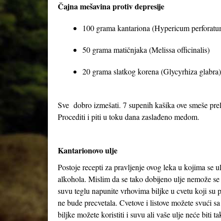
Čajna mešavina protiv depresije
100 grama kantariona (Hypericum perforatu
50 grama matičnjaka (Melissa officinalis)
20 grama slatkog korena (Glycyrhiza glabra)
Sve dobro izmešati. 7 supenih kašika ove smeše preliti
Procediti i piti u toku dana zaslađeno medom.
Kantarionovo ulje
Postoje recepti za pravljenje ovog leka u kojima se 
alkohola. Mislim da se tako dobijeno ulje nemože se 
suvu teglu napunite vrhovima biljke u cvetu koji su 
ne bude precvetala. Cvetove i listove možete svući sa
biljke možete koristiti i suvu ali vaše ulje neće bit