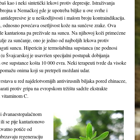
kao i neki sintetički lekovi protiv depresije. Istraživanja
o brojna u Nemačkoj gde je upotreba biljke u ove svrhe i
 antidepresive je u neškodljivosti i malom broju kontraindikacija.
e, odnosno povećava osetljivost kože na sunčeve zrake. Ova
le kantariona pa preživale na suncu. Na njihovoj koži primećene
ulje za sunčanje, ono je jedno od najboljih lekova protiv
agati suncu. Hipericin je termolabilna supstanca (ne podnosi
 (u Švajcarskoj je usavršen specijalni postupak dobijanja
ove supstance košta 10 000 evra. Neki terapeuti tvrde da visoke
a pomažu onima koji su pretrpeli moždani udar.
stava u red najdelotvornijih antivirusnih biljaka pored ehinacee,
arati protiv gripa na evropskom tržištu sadrže ekstrakte
 i vitaminom C.
u i dvanaestopalačnom
ili se pije kantarionovo
rovatno potiče od
 ubrzavaju regeneraciju