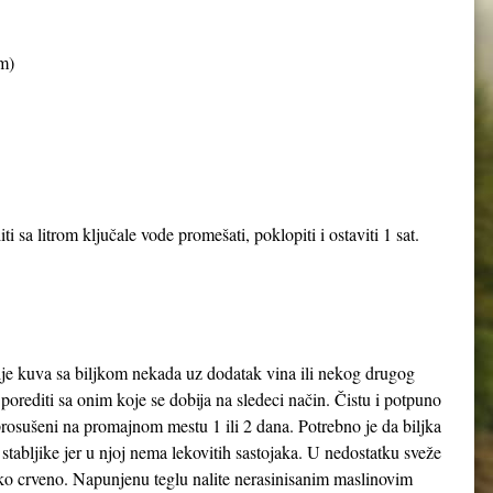
m)
 sa litrom ključale vode promešati, poklopiti i ostaviti 1 sat.
ulje kuva sa biljkom nekada uz dodatak vina ili nekog drugog
porediti sa onim koje se dobija na sledeci način. Čistu i potpuno
prosušeni na promajnom mestu 1 ili 2 dana. Potrebno je da biljka
 stabljike jer u njoj nema lekovitih sastojaka. U nedostatku sveže
i tako crveno. Napunjenu teglu nalite nerasinisanim maslinovim