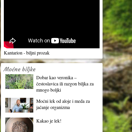
Kantarion - biljni prozak
Moćne biljke
Dobar kao veronika –
čestoslavica ili razgon biljka za
mnogo boljki
Moćni lek od aloje i meda za
jačanje organizma
Kakao je lek!