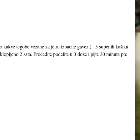
bilo kakve tegobe vezane za jetru izbacite gavez ). 5 supenih kašika
oklopljeno 2 sata. Procedite podelite u 3 doze i pijte 30 minuta pre