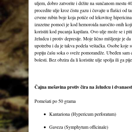
uljem, dobro zatvorite i držite na sunčanom mestu 4
procedite ulje kroz čistu gazu i čuvajte u flašici o
crvene rubin boje koja potiče od lekovitog hipericina
izuzetne pomoći je kod hemoroida naročito onih koji 
koristiti kod pucanja kapilara. Ovo ulje može se i pi
želudcu i protiv depresije. Moje lično mišljenje je da
upotrebu i da je takva podela veštačka. Osobe koje 
popiju čašu soka o sveže pomorandže. Ubeđen sam da
bolesti. Bez obzira da li koristite ulje spolja ili ga pij
Čajna mešavina protiv čira na želudcu i dvanae
Pomešati po 50 grama
Kantariona (Hypericum perforatum)
Gaveza (Symphytum officinale)