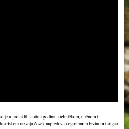
ko je u proteklih stotinu godina u tehničkom, nučnom i
dustriskom razvoju čovek napredovao ogromnom brzinom i stigao