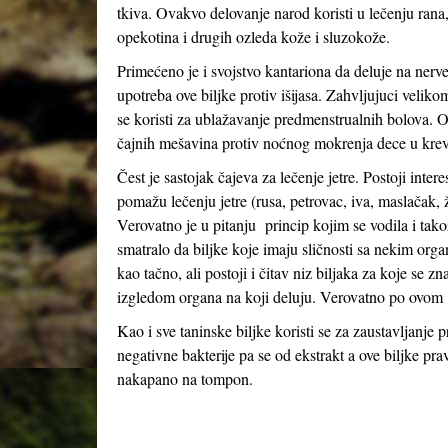
tkiva. Ovakvo delovanje narod koristi u lečenju rana
opekotina i drugih ozleda kože i sluzokože.
Primećeno je i svojstvo kantariona da deluje na nerv
upotreba ove biljke protiv išijasa. Zahvljujuci veliko
se koristi za ublažavanje predmenstrualnih bolova. Ov
čajnih mešavina protiv noćnog mokrenja dece u krev
Čest je sastojak čajeva za lečenje jetre. Postoji inter
pomažu lečenju jetre (rusa, petrovac, iva, maslačak, ž
Verovatno je u pitanju princip kojim se vodila i ta
smatralo da biljke koje imaju sličnosti sa nekim or
kao tačno, ali postoji i čitav niz biljaka za koje se z
izgledom organa na koji deluju. Verovatno po ovom p
Kao i sve taninske biljke koristi se za zaustavljanje
negativne bakterije pa se od ekstrakt a ove biljke pra
nakapano na tompon.