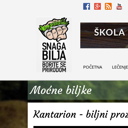
POČETNA
LEČENJE
Moćne biljke
Kantarion - biljni pro