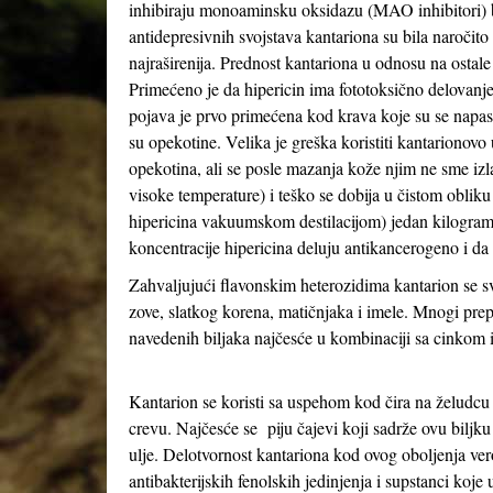
inhibiraju monoaminsku oksidazu (MAO inhibitori) baš 
antidepresivnih svojstava kantariona su bila naročit
najraširenija. Prednost kantariona u odnosu na ostale
Primećeno je da hipericin ima fototoksično delovanj
pojava je prvo primećena kod krava koje su se napas
su opekotine. Velika je greška koristiti kantarionovo 
opekotina, ali se posle mazanja kože njim ne sme izl
visoke temperature) i teško se dobija u čistom obliku
hipericina vakuumskom destilacijom) jedan kilogram 
koncentracije hipericina deluju antikancerogeno i d
Zahvaljujući flavonskim heterozidima kantarion se svr
zove, slatkog korena, matičnjaka i imele. Mnogi prep
navedenih biljaka najčesće u kombinaciji sa cinkom
Kantarion se koristi sa uspehom kod čira na želudc
crevu. Najčesće se piju čajevi koji sadrže ovu biljku 
ulje. Delotvornost kantariona kod ovog oboljenja ve
antibakterijskih fenolskih jedinjenja i supstanci koje