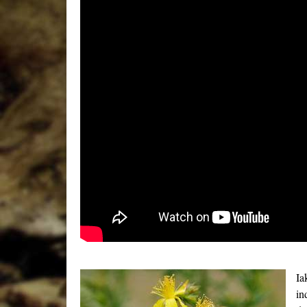
Ia
in