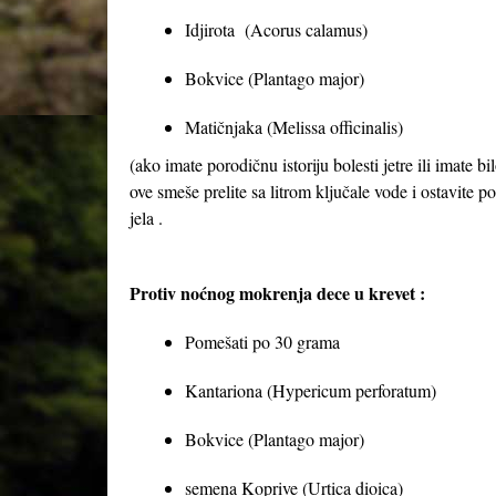
Idjirota (Acorus calamus)
Bokvice (Plantago major)
Matičnjaka (Melissa officinalis)
(ako imate porodičnu istoriju bolesti jetre ili imate 
ove smeše prelite sa litrom ključale vode i ostavite p
jela .
Protiv noćnog mokrenja dece u krevet :
Pomešati po 30 grama
Kantariona (Hypericum perforatum)
Bokvice (Plantago major)
semena Koprive (Urtica dioica)