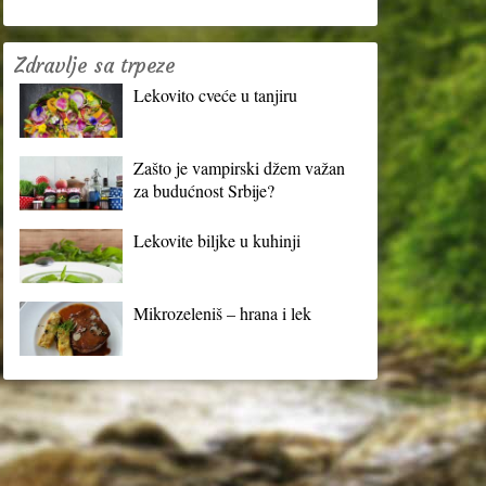
Zdravlje sa trpeze
Lekovito cveće u tanjiru
Zašto je vampirski džem važan
za budućnost Srbije?
Lekovite biljke u kuhinji
Mikrozeleniš – hrana i lek