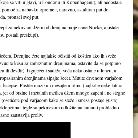
 koje se vrti u glavi, u Londonu ili Kopenhagenu), ali nedostaje
ka pomoć za nabavku opreme i, naravno, asfaltiran put do
a, pronaći svoj put.
recept za nekuvani džem od drenjina moje nane Novke, a ostale
su postali preskupi).
ećera. Drenjine ćete najlakše očistiti od koštica ako ih sveže
zvucite kesu sa zamrznutim drenjinama, ostavite da se potpuno
cu ili đevđir). Izgnječeni sadržaj voća neka ostane u loncu, a
a propasiranim drenjinama sipajte šećer. Mutite drvenom varjačom
 za bicepse. Pustite muziku i mešajte u ritmu (najbolje neke latino
 jer od brzine i metalnih metlica džem mnogo zapeni i ne stegne
osetićete pod varjačom kako se steže i smesa postaje gusta),
 poklopcima i tegle sa pekmezom odložite na tamno i prohladno
sno zaustavlja proliv.