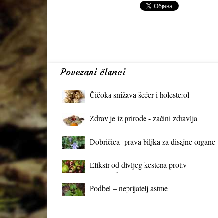
Povezani članci
Čičoka snižava šećer i holesterol
Zdravlje iz prirode - začini zdravlja
Dobričica- prava biljka za disajne organe
Eliksir od divljeg kestena protiv
proširenih vena
Podbel – neprijatelj astme