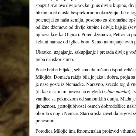
špajzu! Sve ove divlje voćke (plus divlje kupine, divl
blizini, u ekološki besprekornom okruženju. Iako tog
potencijal za našu zemlju, posebno za siromašne opšt
odlične džemove od divlje kupine i divlje kajsije (šev
njihova kćerka Olgica). Pored džemova, Petrovići pra
i zlatni namaz od iglica bora. Samo nabrajanje ovih p
Ukratko, uzgajanje, sakupljanje i prerada divljeg voć
treba da iskoristimo.
Posle berbe biljaka, seli smo da ručamo ispod veliča
Milojića. Domaća rakija bila je jaka i dobra, proja s
je naše goste iz Nemačke. Naravno, zvezde tog divnog
(ili kako sam im preveo na engleski
white macho
) i 
vanilice sa pekmezom od samoniklih dunja. Mada je hr
ljubaznost, gostoljubivost i osmeh dobrodošlice naši
oborila s nogu Nemce. Stari srpski zavet da je gost s
ponosnim.
Porodica Milojić ima fenomenalan proizvod vrhunsko