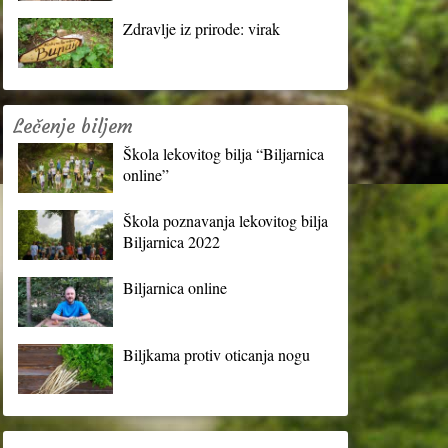
Zdravlje iz prirode: virak
Lečenje biljem
Škola lekovitog bilja “Biljarnica
online”
Škola poznavanja lekovitog bilja
Biljarnica 2022
Biljarnica online
Biljkama protiv oticanja nogu