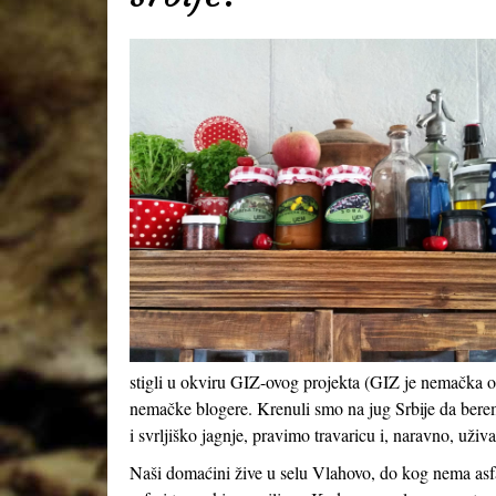
stigli u okviru GIZ-ovog projekta (GIZ je nemačka or
nemačke blogere. Krenuli smo na jug Srbije da berem
i svrljiško jagnje, pravimo travaricu i, naravno, uživ
Naši domaćini žive u selu Vlahovo, do kog nema asf