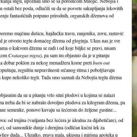
kanja stigli, upoznali smo se sa porodicom Milojić. Nebojša i
ostali bez posla, odlučili su da se posvete sakupljanju lekovitih
vljenju fantastičnih potpuno prirodnih, organskih džemova od
beremo majčinu dušicu, hajdučku travu, ranjenika, zovu, rastavić
ad je otvorio teglu domaćeg džema od gloginja. Ukus nas je sve
ma o kakvom džemu se radi i od koje biljke se pravi, nisam
skom
Crataegus nigra
), pa sam im objasnio da je u pitanju
da dobar poklon za nekog menadžera kome preti
burn out
opuštaju, regulišu nepravilnosti srčanog ritma i poboljšavaju
da kupe nekoliko tegli. Tada smo saznali da Nebojša teglu džema
bjasnim da su u pitanju vrlo sitni plodovi u kojima se nalazi
 treba da bi se nabralo dovoljno plodova za kilogram džema, pa
rane semenke, ponovo kuvaju sa šećerom do željene gustine...
a: od trnjina (varijanta bez šećera je idealna za dijabetičare), od
je), od samonikle dunje i drenjina (odličan kućni lek za
 divljeg duda... Ukratko, prava mala, ukusna i mirisna apoteka u