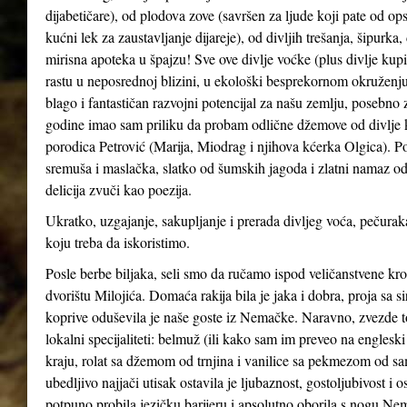
dijabetičare), od plodova zove (savršen za ljude koji pate od ops
kućni lek za zaustavljanje dijareje), od divljih trešanja, šipurka
mirisna apoteka u špajzu! Sve ove divlje voćke (plus divlje kupin
rastu u neposrednoj blizini, u ekološki besprekornom okruženju
blago i fantastičan razvojni potencijal za našu zemlju, posebno 
godine imao sam priliku da probam odlične džemove od divlje kupi
porodica Petrović (Marija, Miodrag i njihova kćerka Olgica). Po
sremuša i maslačka, slatko od šumskih jagoda i zlatni namaz od
delicija zvuči kao poezija.
Ukratko, uzgajanje, sakupljanje i prerada divljeg voća, pečuraka
koju treba da iskoristimo.
Posle berbe biljaka, seli smo da ručamo ispod veličanstvene kr
dvorištu Milojića. Domaća rakija bila je jaka i dobra, proja sa 
koprive oduševila je naše goste iz Nemačke. Naravno, zvezde t
lokalni specijaliteti: belmuž (ili kako sam im preveo na englesk
kraju, rolat sa džemom od trnjina i vanilice sa pekmezom od sa
ubedljivo najjači utisak ostavila je ljubaznost, gostoljubivost 
potpuno probila jezičku barijeru i apsolutno oborila s nogu Nemce