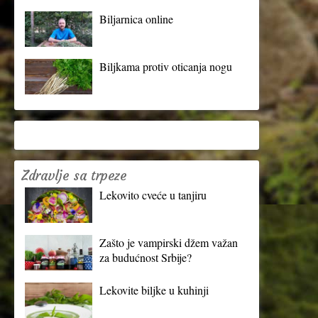
Biljarnica online
Biljkama protiv oticanja nogu
Zdravlje sa trpeze
Lekovito cveće u tanjiru
Zašto je vampirski džem važan
za budućnost Srbije?
Lekovite biljke u kuhinji