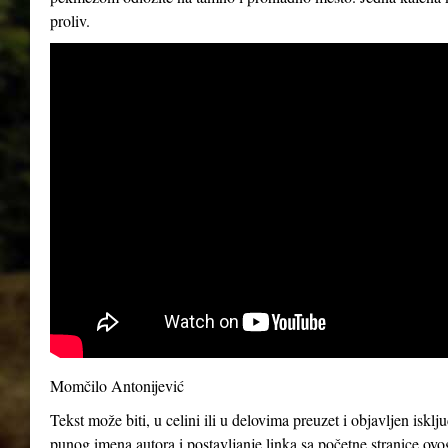
proliv.
Momčilo Antonijević
Tekst može biti, u celini ili u delovima preuzet i objavljen iskl
punog imena autora i postavljanje linka sa početne stranice ovo