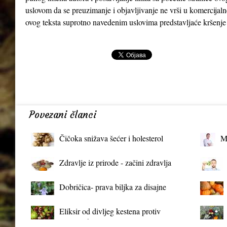
uslovom da se preuzimanje i objavljivanje ne vrši u komercijaln
ovog teksta suprotno navedenim uslovima predstavljaće kršenje
Povezani članci
Čičoka snižava šećer i holesterol
M
Zdravlje iz prirode - začini zdravlja
Dobričica- prava biljka za disajne
organe
Eliksir od divljeg kestena protiv
proširenih vena