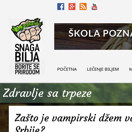
POČETNA
LEČENJE BILJEM
M
Zdravlje sa trpeze
Zašto je vampirski džem v
Srbije?