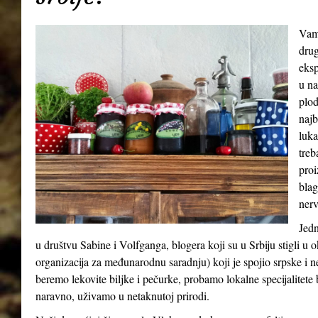
Vamp
drug
eksp
u na
plod
najb
luka
treb
proi
blag
nerv
Jedn
u društvu Sabine i Volfganga, blogera koji su u Srbiju stigli 
organizacija za međunarodnu saradnju) koji je spojio srpske i 
beremo lekovite biljke i pečurke, probamo lokalne specijalitete b
naravno, uživamo u netaknutoj prirodi.