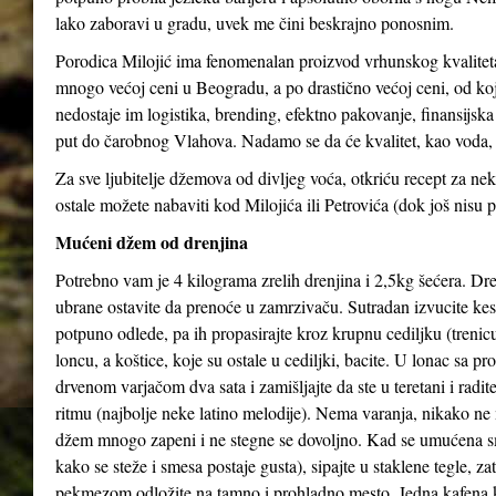
lako zaboravi u gradu, uvek me čini beskrajno ponosnim.
Porodica Milojić ima fenomenalan proizvod vrhunskog kvaliteta
mnogo većoj ceni u Beogradu, a po drastično većoj ceni, od koj
nedostaje im logistika, brending, efektno pakovanje, finansijs
put do čarobnog Vlahova. Nadamo se da će kvalitet, kao voda, 
Za sve ljubitelje džemova od divljeg voća, otkriću recept za 
ostale možete nabaviti kod Milojića ili Petrovića (dok još nisu p
Mućeni džem od drenjina
Potrebno vam je 4 kilograma zrelih drenjina i 2,5kg šećera. Dren
ubrane ostavite da prenoće u zamrzivaču. Sutradan izvucite kes
potpuno odlede, pa ih propasirajte kroz krupnu cediljku (trenicu
loncu, a koštice, koje su ostale u cediljki, bacite. U lonac sa p
drvenom varjačom dva sata i zamišljajte da ste u teretani i radi
ritmu (najbolje neke latino melodije). Nema varanja, nikako ne 
džem mnogo zapeni i ne stegne se dovoljno. Kad se umućena s
kako se steže i smesa postaje gusta), sipajte u staklene tegle, z
pekmezom odložite na tamno i prohladno mesto. Jedna kafena 