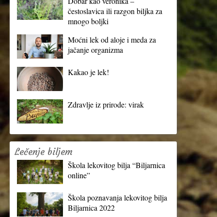
Dobar kao veronika –
čestoslavica ili razgon biljka za
mnogo boljki
Moćni lek od aloje i meda za
jačanje organizma
Kakao je lek!
Zdravlje iz prirode: virak
Lečenje biljem
Škola lekovitog bilja “Biljarnica
online”
Škola poznavanja lekovitog bilja
Biljarnica 2022