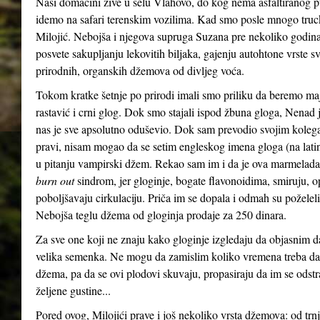
Naši domaćini žive u selu Vlahovo, do kog nema asfaltiranog p
idemo na safari terenskim vozilima. Kad smo posle mnogo truck
Milojić. Nebojša i njegova supruga Suzana pre nekoliko godina, 
posvete sakupljanju lekovitih biljaka, gajenju autohtone vrste sv
prirodnih, organskih džemova od divljeg voća.
Tokom kratke šetnje po prirodi imali smo priliku da beremo maj
rastavić i crni glog. Dok smo stajali ispod žbuna gloga, Nenad
nas je sve apsolutno oduševio. Dok sam prevodio svojim koleg
pravi, nisam mogao da se setim engleskog imena gloga (na la
u pitanju vampirski džem. Rekao sam im i da je ova marmelad
burn out
sindrom, jer gloginje, bogate flavonoidima, smiruju, op
poboljšavaju cirkulaciju. Priča im se dopala i odmah su poželel
Nebojša teglu džema od gloginja prodaje za 250 dinara.
Za sve one koji ne znaju kako gloginje izgledaju da objasnim da 
velika semenka. Ne mogu da zamislim koliko vremena treba da 
džema, pa da se ovi plodovi skuvaju, propasiraju da im se ods
željene gustine...
Pored ovog, Milojići prave i još nekoliko vrsta džemova: od trnji