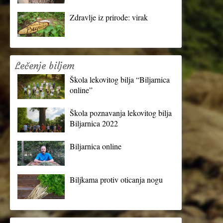
Zdravlje iz prirode: virak
Lečenje biljem
Škola lekovitog bilja “Biljarnica
online”
Škola poznavanja lekovitog bilja
Biljarnica 2022
Biljarnica online
Biljkama protiv oticanja nogu