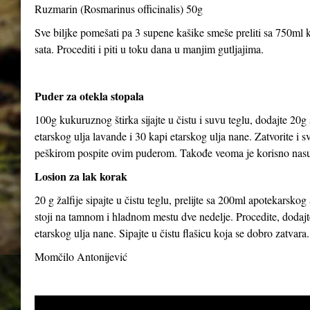
Ruzmarin (Rosmarinus officinalis) 50g
Sve biljke pomešati pa 3 supene kašike smeše preliti sa 750ml kl
sata. Procediti i piti u toku dana u manjim gutljajima.
Puder za otekla stopala
100g kukuruznog štirka sijajte u čistu i suvu teglu, dodajte 20g
etarskog ulja lavande i 30 kapi etarskog ulja nane. Zatvorite i 
peškirom pospite ovim puderom. Takođe veoma je korisno nasut
Losion za lak korak
20 g žalfije sipajte u čistu teglu, prelijte sa 200ml apotekarsk
stoji na tamnom i hladnom mestu dve nedelje. Procedite, dodajte
etarskog ulja nane. Sipajte u čistu flašicu koja se dobro zatvara.
Momčilo Antonijević