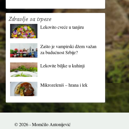
Zdravlje sa trpeze
Lekovito cveće u tanjiru
Zašto je vampirski džem važan
za budućnost Srbije?
Lekovite biljke u kuhinji
Mikrozeleniš – hrana i lek
© 2026 - Momčilo Antonijević