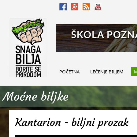
POČETNA
LEČENJE BILJEM
M
Moćne biljke
Kantarion - biljni prozak