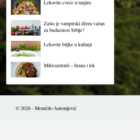
Lekovito cveće u tanjiru
Zašto je vampirski džem važan
za budućnost Srbije?
Lekovite biljke u kuhinji
Mikrozeleniš – hrana i lek
© 2026 - Momčilo Antonijević