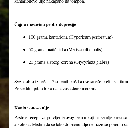
kantarionovo ulje nakapano na tompon.
Čajna mešavina protiv depresije
100 grama kantariona (Hypericum perforatum)
50 grama matičnjaka (Melissa officinalis)
20 grama slatkog korena (Glycyrhiza glabra)
Sve dobro izmešati. 7 supenih kašika ove smeše preliti sa litrom 
Procediti i piti u toku dana zaslađeno medom.
Kantarionovo ulje
Postoje recepti za pravljenje ovog leka u kojima se ulje kuva 
alkohola. Mislim da se tako dobijeno ulje nemože se porediti sa 