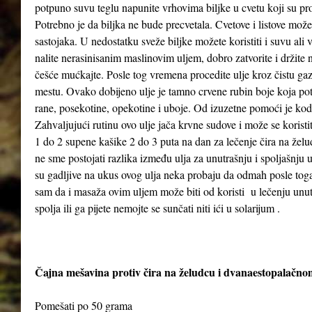
potpuno suvu teglu napunite vrhovima biljke u cvetu koji su pr
Potrebno je da biljka ne bude precvetala. Cvetove i listove možet
sastojaka. U nedostatku sveže biljke možete koristiti i suvu ali
nalite nerasinisanim maslinovim uljem, dobro zatvorite i držit
češće mućkajte. Posle tog vremena procedite ulje kroz čistu gaz
mestu. Ovako dobijeno ulje je tamno crvene rubin boje koja poti
rane, posekotine, opekotine i uboje. Od izuzetne pomoći je kod
Zahvaljujući rutinu ovo ulje jača krvne sudove i može se koristi
1 do 2 supene kašike 2 do 3 puta na dan za lečenje čira na želud
ne sme postojati razlika između ulja za unutrašnju i spoljašnju
su gadljive na ukus ovog ulja neka probaju da odmah posle to
sam da i masaža ovim uljem može biti od koristi u lečenju unutra
spolja ili ga pijete nemojte se sunčati niti ići u solarijum .
Čajna mešavina protiv čira na želudcu i dvanaestopalačno
Pomešati po 50 grama