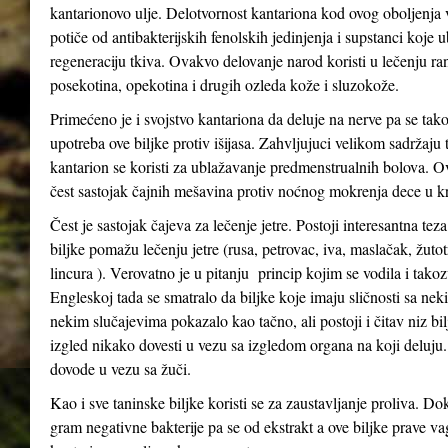
kantarionovo ulje. Delotvornost kantariona kod ovog oboljenja
potiče od antibakterijskih fenolskih jedinjenja i supstanci koje 
regeneraciju tkiva. Ovakvo delovanje narod koristi u lečenju ra
posekotina, opekotina i drugih ozleda kože i sluzokože.
Primećeno je i svojstvo kantariona da deluje na nerve pa se tak
upotreba ove biljke protiv išijasa. Zahvljujuci velikom sadržaju 
kantarion se koristi za ublažavanje predmenstrualnih bolova. Ov
čest sastojak čajnih mešavina protiv noćnog mokrenja dece u kr
Čest je sastojak čajeva za lečenje jetre. Postoji interesantna tez
biljke pomažu lečenju jetre (rusa, petrovac, iva, maslačak, žutot
lincura ). Verovatno je u pitanju princip kojim se vodila i tak
Engleskoj tada se smatralo da biljke koje imaju sličnosti sa n
nekim slučajevima pokazalo kao tačno, ali postoji i čitav niz bil
izgled nikako dovesti u vezu sa izgledom organa na koji deluju
dovode u vezu sa žuči.
Kao i sve taninske biljke koristi se za zaustavljanje proliva. Do
gram negativne bakterije pa se od ekstrakt a ove biljke prave va