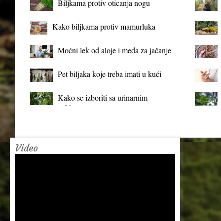
Biljkama protiv oticanja nogu
Kako biljkama protiv mamurluka
Moćni lek od aloje i meda za jačanje
organizma
Pet biljaka koje treba imati u kući
Kako se izboriti sa urinarnim
infekcijama?
Video