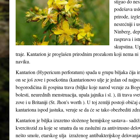
stigao do ne
podešava usl
prirode, izgle
nesrećniji i 
Ninberg, depr
rasprava i ist
skupstina. Up
traje. Kantarion je proglašen prirodnim prozakom koji nema ni p
naviku.
Kantarion (Hypericum perforatum) spada u grupu biljaka čija i
on se još zove i posekotina (kantarionovo ulje je jedan od najpo
bogorodičina ili gospina trava (biljke koje narod vezuje za Bo
bolesti, neurednih menstruacija, upala jajnika i sl. ), ili trava s
zove i u Britaniji (St. Jhon’s worth ). U toj zemlji postoji običa
kantariona ispod jastuka, veruje se da će se tako obezbediti zdra
Kantarion je biljka izuzetno složenog hemijskog sastava– sadrži
kvercitozid za koje se smatra da su zaslužni za antivirusno delo
nešto smole, etarskog ulja izraženog antibakterijskog delovanja