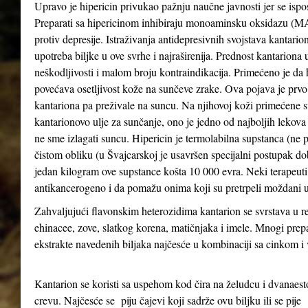
Upravo je hipericin privukao pažnju naučne javnosti jer se ispo
Preparati sa hipericinom inhibiraju monoaminsku oksidazu (MAO 
protiv depresije. Istraživanja antidepresivnih svojstava kantari
upotreba biljke u ove svrhe i najraširenija. Prednost kantariona 
neškodljivosti i malom broju kontraindikacija. Primećeno je da
povećava osetljivost kože na sunčeve zrake. Ova pojava je prv
kantariona pa preživale na suncu. Na njihovoj koži primećene su
kantarionovo ulje za sunčanje, ono je jedno od najboljih lekova
ne sme izlagati suncu. Hipericin je termolabilna supstanca (ne 
čistom obliku (u Švajcarskoj je usavršen specijalni postupak d
jedan kilogram ove supstance košta 10 000 evra. Neki terapeuti 
antikancerogeno i da pomažu onima koji su pretrpeli moždani u
Zahvaljujući flavonskim heterozidima kantarion se svrstava u re
ehinacee, zove, slatkog korena, matičnjaka i imele. Mnogi prepa
ekstrakte navedenih biljaka najčesće u kombinaciji sa cinkom 
Kantarion se koristi sa uspehom kod čira na želudcu i dvanae
crevu. Najčesće se piju čajevi koji sadrže ovu biljku ili se pije