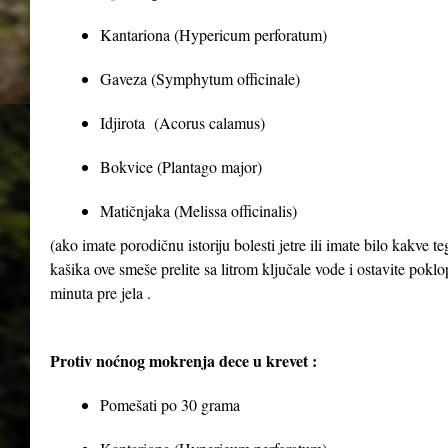
Kantariona (Hypericum perforatum)
Gaveza (Symphytum officinale)
Idjirota (Acorus calamus)
Bokvice (Plantago major)
Matičnjaka (Melissa officinalis)
(ako imate porodičnu istoriju bolesti jetre ili imate bilo kakve 
kašika ove smeše prelite sa litrom ključale vode i ostavite poklop
minuta pre jela .
Protiv noćnog mokrenja dece u krevet :
Pomešati po 30 grama