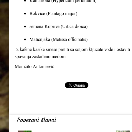
Kantariona (Hypericum perforatum)
Bokvice (Plantago major)
semena Koprive (Urtica dioica)
Matičnjaka (Melissa officinalis)
2 kafene kasike smeše preliti sa šoljom ključale vode i ostaviti 1
spavanja zaslađeno medom.
Momčilo Antonijević
Povezani članci