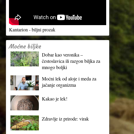
Kantarion - biljni prozak
Moćne biljke
Dobar kao veronika –
čestoslavica ili razgon biljka za
mnogo boljki
Moćni lek od aloje i meda za
jačanje organizma
Kakao je lek!
Zdravlje iz prirode: virak