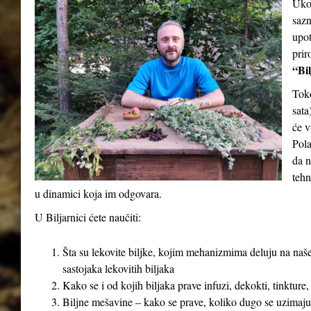
Ukol
sazn
upot
prir
“Bil
Tok
sata
će v
Pola
da n
tehn
u dinamici koja im odgovara.
U Biljarnici ćete naučiti:
Šta su lekovite biljke, kojim mehanizmima deluju na naše
sastojaka lekovitih biljaka
Kako se i od kojih biljaka prave infuzi, dekokti, tinkture,
Biljne mešavine – kako se prave, koliko dugo se uzimaju