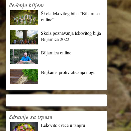
Lečenje biljem
Škola lekovitog bilja “Biljarnica
online”
Škola poznavanja lekovitog bilja
Biljarnica 2022
Biljarnica online
Biljkama protiv oticanja nogu
Zdravlje sa trpeze
Lekovito cveće u tanjiru