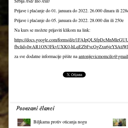
Srbija /rsd/ Ino /eur/
Prijave i plaćanje do 01. januara do 2022. 26.000 dinara ili 228
Prijave i plaćanje do 05. januara do 2022. 28.000 din ili 250e
Na kurs se možete prijaviti klikom na link:
https://docs.google.com/forms/d/e/1FAIpQLSfpDcMnMl
fbclid=IwAR1ON3FkvUXK0-hLqEZbFvcOgZxu6jzYSAtiW
za sve dodatne informacije pišite na
antonijevicmomcilo@gmai
Povezani članci
Biljkama protiv oticanja nogu