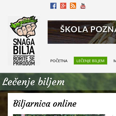
POČETNA
LEČENJE BILJEM
M
Lečenje biljem
Biljarnica online