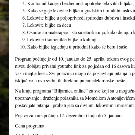
Kontraindikacije i bezbednost upotrebe lekovitih biljaka, 
Kako se gaje lekovite biljke u gradskim i ruralnim uslovim
Lekovite biljke u poljoprivredi (prirodna đubriva i insekti
Lekovite biljke za decu
Osnove aromaterapije - šta su etarska ulja, kako deluju i
Lekovite i samonikle biljke u kuhinji
Kako biljke izgledaju u prirodni i kako se beru i suše
Program počinje je od 10. januara do 25. aprila, tokom ovog pe
nivou dobijati privatni youtube link za po jedan od 16 časova ku
vašu mejl adresu. Svi polaznici mogu da postavljaju pitanja u p
isključivo u ovu svrhu ili direktno putem elektronske pošte.
Na kraju programa “Biljarnica online” za sve koji su u mogućno
upoznavanje i druženje polaznika sa Momčilom Antonijevićem 
postavljate pitanja i probati jela sa divljim, lekovitim i mirisnim
Prijave za kurs počinju 12. decembra i traju do 5. januara.
Cena programa