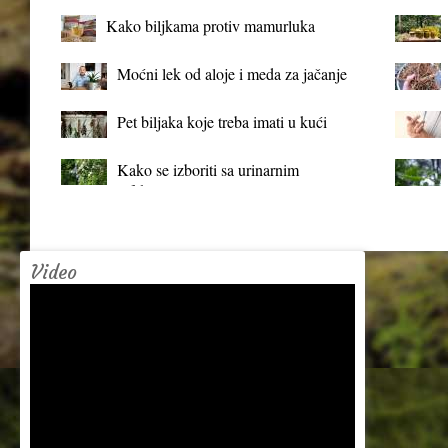
Kako biljkama protiv mamurluka
Moćni lek od aloje i meda za jačanje
organizma
Pet biljaka koje treba imati u kući
Kako se izboriti sa urinarnim
infekcijama?
Video