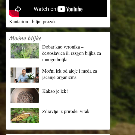
Kantarion - biljni prozak
Moćne biljke
Dobar kao veronika –
čestoslavica ili razgon biljka za
mnogo boljki
Moćni lek od aloje i meda za
jačanje organizma
Kakao je lek!
Zdravlje iz prirode: virak