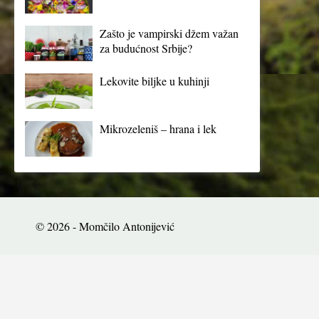
Zašto je vampirski džem važan
za budućnost Srbije?
Lekovite biljke u kuhinji
Mikrozeleniš – hrana i lek
© 2026 - Momčilo Antonijević