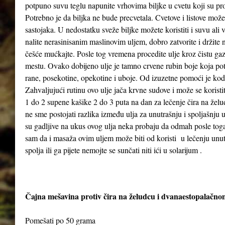
potpuno suvu teglu napunite vrhovima biljke u cvetu koji su pr
Potrebno je da biljka ne bude precvetala. Cvetove i listove možet
sastojaka. U nedostatku sveže biljke možete koristiti i suvu ali
nalite nerasinisanim maslinovim uljem, dobro zatvorite i držit
češće mućkajte. Posle tog vremena procedite ulje kroz čistu gaz
mestu. Ovako dobijeno ulje je tamno crvene rubin boje koja poti
rane, posekotine, opekotine i uboje. Od izuzetne pomoći je kod
Zahvaljujući rutinu ovo ulje jača krvne sudove i može se koristi
1 do 2 supene kašike 2 do 3 puta na dan za lečenje čira na želud
ne sme postojati razlika između ulja za unutrašnju i spoljašnju
su gadljive na ukus ovog ulja neka probaju da odmah posle to
sam da i masaža ovim uljem može biti od koristi u lečenju unutra
spolja ili ga pijete nemojte se sunčati niti ići u solarijum .
Čajna mešavina protiv čira na želudcu i dvanaestopalačno
Pomešati po 50 grama