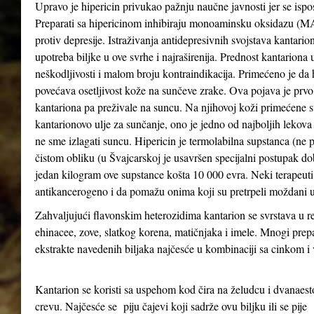
Upravo je hipericin privukao pažnju naučne javnosti jer se ispo
Preparati sa hipericinom inhibiraju monoaminsku oksidazu (MAO 
protiv depresije. Istraživanja antidepresivnih svojstava kantari
upotreba biljke u ove svrhe i najraširenija. Prednost kantariona 
neškodljivosti i malom broju kontraindikacija. Primećeno je da
povećava osetljivost kože na sunčeve zrake. Ova pojava je prv
kantariona pa preživale na suncu. Na njihovoj koži primećene su
kantarionovo ulje za sunčanje, ono je jedno od najboljih lekova
ne sme izlagati suncu. Hipericin je termolabilna supstanca (ne 
čistom obliku (u Švajcarskoj je usavršen specijalni postupak d
jedan kilogram ove supstance košta 10 000 evra. Neki terapeuti 
antikancerogeno i da pomažu onima koji su pretrpeli moždani u
Zahvaljujući flavonskim heterozidima kantarion se svrstava u re
ehinacee, zove, slatkog korena, matičnjaka i imele. Mnogi prepa
ekstrakte navedenih biljaka najčesće u kombinaciji sa cinkom 
Kantarion se koristi sa uspehom kod čira na želudcu i dvanae
crevu. Najčesće se piju čajevi koji sadrže ovu biljku ili se pije