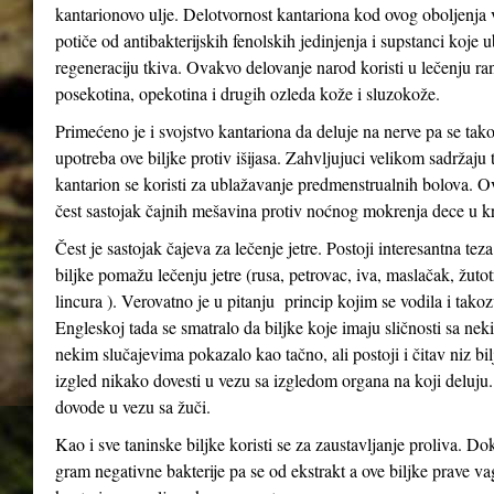
kantarionovo ulje. Delotvornost kantariona kod ovog oboljenja
potiče od antibakterijskih fenolskih jedinjenja i supstanci koje 
regeneraciju tkiva. Ovakvo delovanje narod koristi u lečenju ra
posekotina, opekotina i drugih ozleda kože i sluzokože.
Primećeno je i svojstvo kantariona da deluje na nerve pa se tak
upotreba ove biljke protiv išijasa. Zahvljujuci velikom sadržaju 
kantarion se koristi za ublažavanje predmenstrualnih bolova. Ov
čest sastojak čajnih mešavina protiv noćnog mokrenja dece u kr
Čest je sastojak čajeva za lečenje jetre. Postoji interesantna tez
biljke pomažu lečenju jetre (rusa, petrovac, iva, maslačak, žutot
lincura ). Verovatno je u pitanju princip kojim se vodila i tak
Engleskoj tada se smatralo da biljke koje imaju sličnosti sa n
nekim slučajevima pokazalo kao tačno, ali postoji i čitav niz bil
izgled nikako dovesti u vezu sa izgledom organa na koji deluju
dovode u vezu sa žuči.
Kao i sve taninske biljke koristi se za zaustavljanje proliva. Do
gram negativne bakterije pa se od ekstrakt a ove biljke prave va