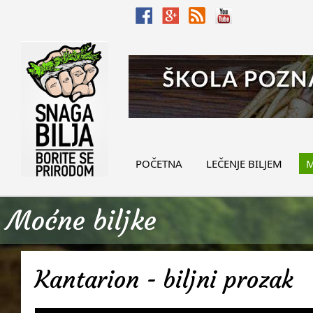
POČETNA
LEČENJE BILJEM
M
Moćne biljke
Kantarion - biljni prozak