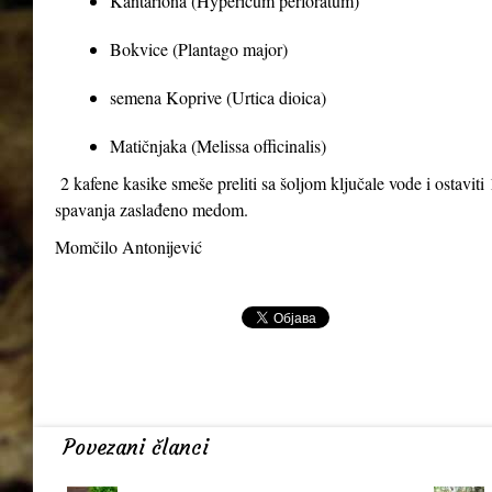
Kantariona (Hypericum perforatum)
Bokvice (Plantago major)
semena Koprive (Urtica dioica)
Matičnjaka (Melissa officinalis)
2 kafene kasike smeše preliti sa šoljom ključale vode i ostaviti 1
spavanja zaslađeno medom.
Momčilo Antonijević
Povezani članci