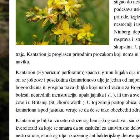
stigao do ne
podešava usl
prirode, izgle
nesrećniji i 
Ninberg, depr
rasprava i ist
skupstina. Up
traje. Kantarion je proglašen prirodnim prozakom koji nema ni p
naviku.
Kantarion (Hypericum perforatum) spada u grupu biljaka čija i
on se još zove i posekotina (kantarionovo ulje je jedan od najpo
bogorodičina ili gospina trava (biljke koje narod vezuje za Bo
bolesti, neurednih menstruacija, upala jajnika i sl. ), ili trava s
zove i u Britaniji (St. Jhon’s worth ). U toj zemlji postoji običa
kantariona ispod jastuka, veruje se da će se tako obezbediti zdra
Kantarion je biljka izuzetno složenog hemijskog sastava– sadrži
kvercitozid za koje se smatra da su zaslužni za antivirusno delo
nešto smole, etarskog ulja izraženog antibakterijskog delovanja