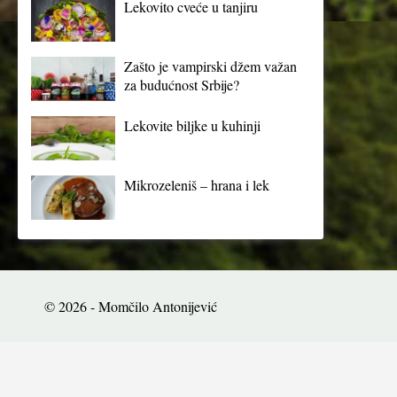
Lekovito cveće u tanjiru
Zašto je vampirski džem važan
za budućnost Srbije?
Lekovite biljke u kuhinji
Mikrozeleniš – hrana i lek
© 2026 - Momčilo Antonijević