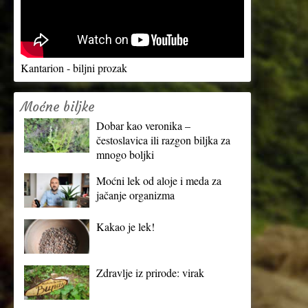
Kantarion - biljni prozak
Moćne biljke
Dobar kao veronika –
čestoslavica ili razgon biljka za
mnogo boljki
Moćni lek od aloje i meda za
jačanje organizma
Kakao je lek!
Zdravlje iz prirode: virak