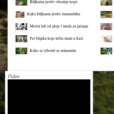
Biljkama protiv oticanja nogu
Kako biljkama protiv mamurluka
Moćni lek od aloje i meda za jačanje
organizma
Pet biljaka koje treba imati u kući
Kako se izboriti sa urinarnim
infekcijama?
Video