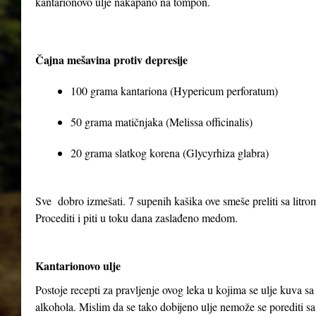
kantarionovo ulje nakapano na tompon.
Čajna mešavina protiv depresije
100 grama kantariona (Hypericum perforatum)
50 grama matičnjaka (Melissa officinalis)
20 grama slatkog korena (Glycyrhiza glabra)
Sve dobro izmešati. 7 supenih kašika ove smeše preliti sa litrom 
Procediti i piti u toku dana zaslađeno medom.
Kantarionovo ulje
Postoje recepti za pravljenje ovog leka u kojima se ulje kuva 
alkohola. Mislim da se tako dobijeno ulje nemože se porediti sa 