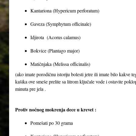
Kantariona (Hypericum perforatum)
Gaveza (Symphytum officinale)
Idjirota (Acorus calamus)
Bokvice (Plantago major)
Matičnjaka (Melissa officinalis)
(ako imate porodičnu istoriju bolesti jetre ili imate bilo kakve 
kašika ove smeše prelite sa litrom ključale vode i ostavite poklop
minuta pre jela .
Protiv noćnog mokrenja dece u krevet :
Pomešati po 30 grama