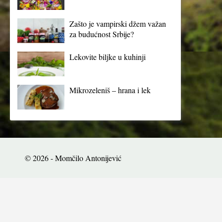
Zašto je vampirski džem važan
za budućnost Srbije?
Lekovite biljke u kuhinji
Mikrozeleniš – hrana i lek
© 2026 - Momčilo Antonijević