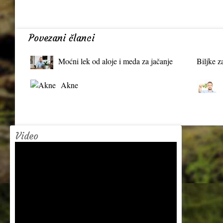
Povezani članci
Moćni lek od aloje i meda za jačanje
Biljke z
organizma
Akne
Video