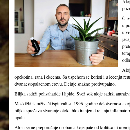
Aloj
pozn
Čuve
u po
utvr
jača
prel
tera
odb
Aloj
opekotina, rana i ekcema. Sa uspehom se koristi i u lečenju reum
dvanaestopalačnom crevu. Deluje snažno protivupalno.
Biljka sadrži polisaharide i lipide. Svež sok aloje sadrži antrakv
Meskički istraživači ispitivali su 1996. godine delotvornost ak
biljka sprečava stvaranje otoka blokiranjem kretanja inflamatorni
upalu.
Aloja se ne preporučuje osobama koje pate od kolitisa ili uremij