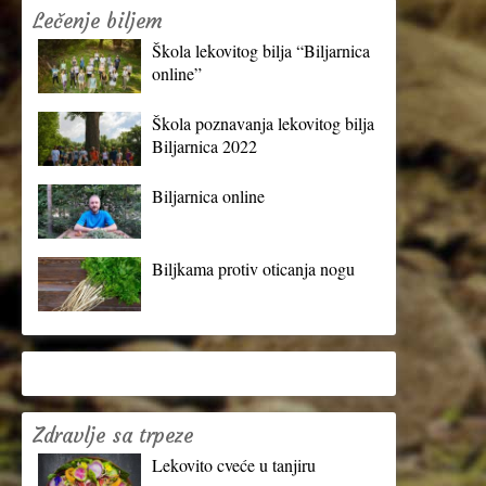
Lečenje biljem
Škola lekovitog bilja “Biljarnica
online”
Škola poznavanja lekovitog bilja
Biljarnica 2022
Biljarnica online
Biljkama protiv oticanja nogu
Zdravlje sa trpeze
Lekovito cveće u tanjiru