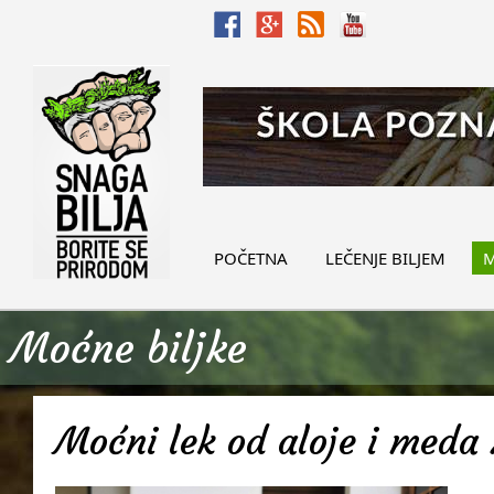
POČETNA
LEČENJE BILJEM
M
Moćne biljke
Moćni lek od aloje i meda