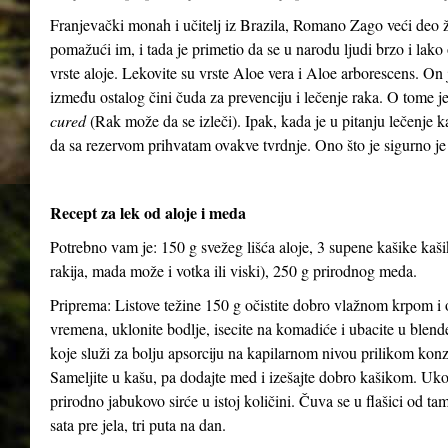
Franjevački monah i učitelj iz Brazila, Romano Zago veći deo 
pomažući im, i tada je primetio da se u narodu ljudi brzo i lako 
vrste aloje. Lekovite su vrste Aloe vera i Aloe arborescens. On j
između ostalog čini čuda za prevenciju i lečenje raka. O tome 
cured
(Rak može da se izleči). Ipak, kada je u pitanju lečenje 
da sa rezervom prihvatam ovakve tvrdnje. Ono što je sigurno je
Recept za lek od aloje i meda
Potrebno vam je: 150 g svežeg lišća aloje, 3 supene kašike kaš
rakija, mada može i votka ili viski), 250 g prirodnog meda.
Priprema: Listove težine 150 g očistite dobro vlažnom krpom i o
vremena, uklonite bodlje, isecite na komadiće i ubacite u blen
koje služi za bolju apsorciju na kapilarnom nivou prilikom kon
Sameljite u kašu, pa dodajte med i izešajte dobro kašikom. Uko
prirodno jabukovo sirće u istoj količini. Čuva se u flašici od ta
sata pre jela, tri puta na dan.