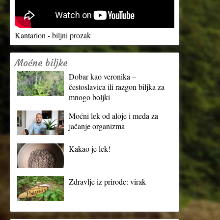
Kantarion - biljni prozak
Moćne biljke
Dobar kao veronika –
čestoslavica ili razgon biljka za
mnogo boljki
Moćni lek od aloje i meda za
jačanje organizma
Kakao je lek!
Zdravlje iz prirode: virak