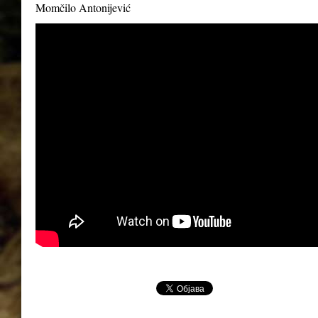
Momčilo Antonijević