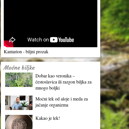
Kantarion - biljni prozak
Moćne biljke
Dobar kao veronika –
čestoslavica ili razgon biljka za
mnogo boljki
Moćni lek od aloje i meda za
jačanje organizma
Kakao je lek!