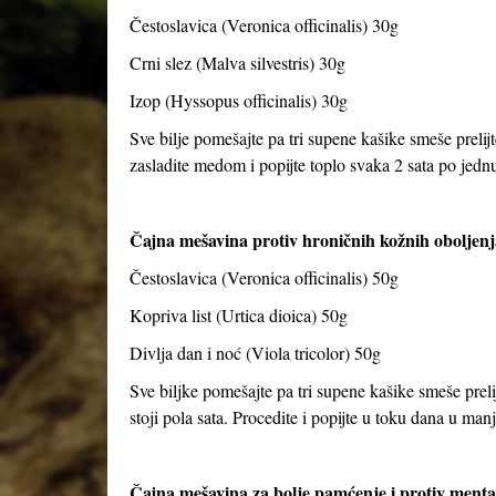
Čestoslavica (Veronica officinalis) 30g
Crni slez (Malva silvestris) 30g
Izop (Hyssopus officinalis) 30g
Sve bilje pomešajte pa tri supene kašike smeše prelijt
zasladite medom i popijte toplo svaka 2 sata po jed
Čajna mešavina protiv hroničnih kožnih oboljenj
Čestoslavica (Veronica officinalis) 50g
Kopriva list (Urtica dioica) 50g
Divlja dan i noć (Viola tricolor) 50g
Sve biljke pomešajte pa tri supene kašike smeše preli
stoji pola sata. Procedite i popijte u toku dana u ma
Čajna mešavina za bolje pamćenje i protiv ment