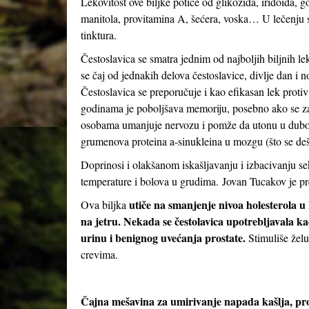
Lekovitost ove biljke potiče od glikozida, iridoida, g
manitola, provitamina A, šećera, voska… U lečenju se
tinktura.
Čestoslavica se smatra jednim od najboljih biljnih le
se čaj od jednakih delova čestoslavice, divlje dan i 
Čestoslavica se preporučuje i kao efikasan lek protiv 
godinama je poboljšava memoriju, posebno ako se z
osobama umanjuje nervozu i pomže da utonu u dubok,
grumenova proteina a-sinukleina u mozgu (što se deš
Doprinosi i olakšanom iskašljavanju i izbacivanju se
temperature i bolova u grudima. Jovan Tucakov je pr
utiče na smanjenje nivoa holesterola u
Ova biljka
na jetru. Nekada se čestolavica upotrebljavala kao
urinu i benignog uvećanja prostate.
Stimuliše žel
crevima.
Čajna mešavina za umirivanje napada kašlja, pro