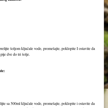
elijte šoljom ključale vode, promešajte, poklopite I ostavite da
pije dve do tri šolje.
te:
jte sa 500ml ključale vode, promešajte, poklopite i ostavite da