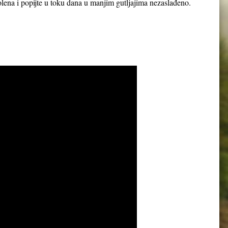
 polena i popijte u toku dana u manjim gutljajima nezaslađeno.