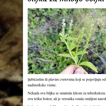
ljubičastim ili plavim cvetovima koji se pojavljuju
nadmorkske visine.
Nekada ova biljka se smatrala lekom za tuberkulozu.
ovu tešku bolest, ali je veronika ostala omiljeni naro