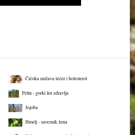
Čičoka snižava šećer i holesterol
Pelin - gorki list zdravlja
Jojoba
Hmelj - saveznik žena