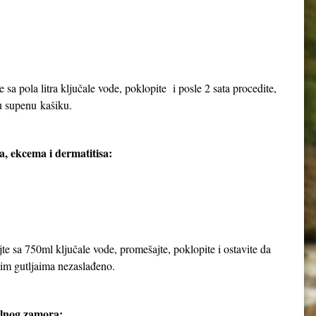
e sa pola litra ključale vode, poklopite i posle 2 sata procedite,
nu supenu kašiku.
a, ekcema i dermatitisa:
jte sa 750ml ključale vode, promešajte, poklopite i ostavite da
njim gutljaima nezaslađeno.
alnog zamora: