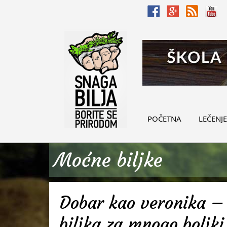
POČETNA
LEČENJE
Moćne biljke
Dobar kao veronika – 
biljka za mnogo boljki