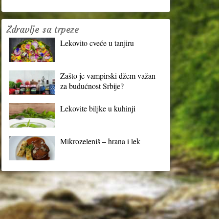
Zdravlje sa trpeze
Lekovito cveće u tanjiru
Zašto je vampirski džem važan
za budućnost Srbije?
Lekovite biljke u kuhinji
Mikrozeleniš – hrana i lek