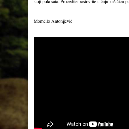
stoji pola sata. Procedite, rastovrite u čaju kašičicu
Momčilo Antonijević