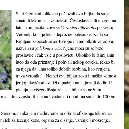
Stari Germani toliko su poštovali ovu biljku da su je
smatrali lekom za sve bolesti. Čestoslavica ili razgon na
latinskom jeziku zove se
Veronica officinalis
po svetoj
Veroniki koja je lečila leprozne bolesnike. Kada su
Rimljani zaposeli sever Evrope i tamo otkrili veroniku,
nazvali su je
lekom sveta
. Njene moći su se brzo
proslavile i čak ušle u poslovicu. Ukoliko bi Rimljanin
hteo da oda priznanje i pohvali nekog čoveka, rekao bi
za njega da „ima toliko dobrih osobina, kao cenjena
trava veronika”. Nemci ovu biljku zovu i muška vernost
jer joj plavičasti cvetići otpadaju na najmanji dodir. U
pitanju je višegodišnja zeljasta biljka sa nežnim
 od maja do avgusta. Raste na livadama i obodima šuma do 1000m
 Srećom, nauka je u međuvremenu otkrila efikasnije lekove za
dni lek za lečenje kože, organa za disanje, varenje i mokrenje.