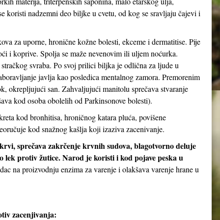
orkih materija, triterpenskih saponina, malo etarskog ulja,
 koristi nadzemni deo biljke u cvetu, od kog se sravljaju čajevi i
kova za uporne, hronične kožne bolesti, ekceme i dermatitise. Pije
noći i koprive. Spolja se maže nevenovim ili uljem noćurka.
stračkog svraba. Po svoj prilici biljka je odlična za ljude u
aboravljanje javlja kao posledica mentalnog zamora. Premorenim
 okrepljujući san. Zahvaljujući manitolu sprečava stvaranje
ava kod osoba obolelih od Parkinsonove bolesti).
kreta kod bronhitisa, hroničnog katara pluća, povišene
eoručuje kod snažnog kašlja koji izaziva zacenivanje.
 krvi, sprečava zakrčenje krvnih sudova, blagotvorno deluje
 lek protiv žutice. Narod je koristi i kod pojave peska u
udac na proizvodnju enzima za varenje i olakšava varenje hrane u
tiv zacenjivanja: