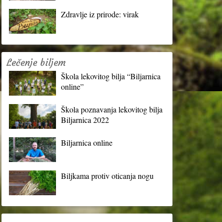
Zdravlje iz prirode: virak
Lečenje biljem
Škola lekovitog bilja “Biljarnica
online”
Škola poznavanja lekovitog bilja
Biljarnica 2022
Biljarnica online
Biljkama protiv oticanja nogu