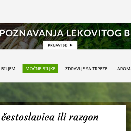
 BILJEM
MOĆNE BILJKE
ZDRAVLJE SA TRPEZE
AROMA
čestoslavica ili razgon