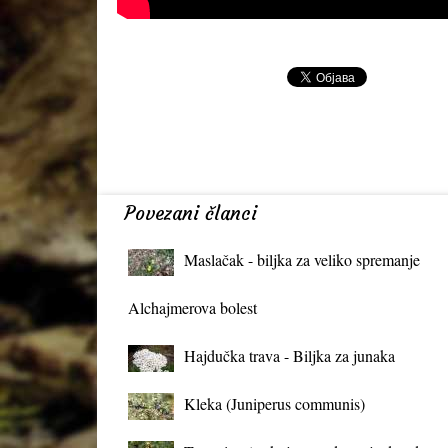
Povezani članci
Maslačak - biljka za veliko spremanje
organizma
Alchajmerova bolest
Hajdučka trava - Biljka za junaka
Kleka (Juniperus communis)