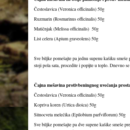
Čestoslavica (Veronica officinalis) 50g
Ruzmarin (Rosmarinus officinalis) 50g
Matičnjak (Melissa officinalis) 50g
List celera (Apium graveolens) 50g
Sve biljke pomešajte pa jednu supenu kašiku smeše pr
stoji pola sata, procedite i popijte u toplo. Dnevno se 
Čajna mešavina protivbeningnog uvećanja prosta
Čestoslavica (Veronica officinalis) 50g
Kopriva koren (Urtica dioica) 50g
Sitnocveta melečika (Epilobium parfviflorum) 50g
Sve biljke pomešajte pa dve supene kašike smeše preli