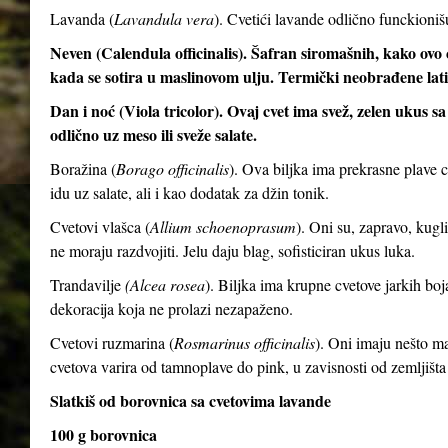
Lavanda (
Lavandula vera
). Cvetići lavande odlično funckioni
Neven (Calendula officinalis). Šafran siromašnih, kako ovo c
kada se sotira u maslinovom ulju. Termički neobrađene latic
Dan i noć (Viola tricolor). Ovaj cvet ima svež, zelen ukus 
odlično uz meso ili sveže salate.
Boražina (
Borago officinalis
). Ova biljka ima prekrasne plave 
idu uz salate, ali i kao dodatak za džin tonik.
Cvetovi vlašca (
Allium schoenoprasum
). Oni su, zapravo, kugli
ne moraju razdvojiti. Jelu daju blag, sofisticiran ukus luka.
Trandavilje
(Alcea rosea
). Biljka ima krupne cvetove jarkih boj
dekoracija koja ne prolazi nezapaženo.
Cvetovi ruzmarina (
Rosmarinus officinalis
). Oni imaju nešto man
cvetova varira od tamnoplave do pink, u zavisnosti od zemljišta
Slatkiš od borovnica sa cvetovima lavande
100 g borovnica