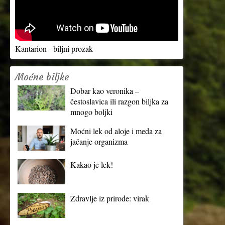
Kantarion - biljni prozak
Moćne biljke
Dobar kao veronika –
čestoslavica ili razgon biljka za
mnogo boljki
Moćni lek od aloje i meda za
jačanje organizma
Kakao je lek!
Zdravlje iz prirode: virak