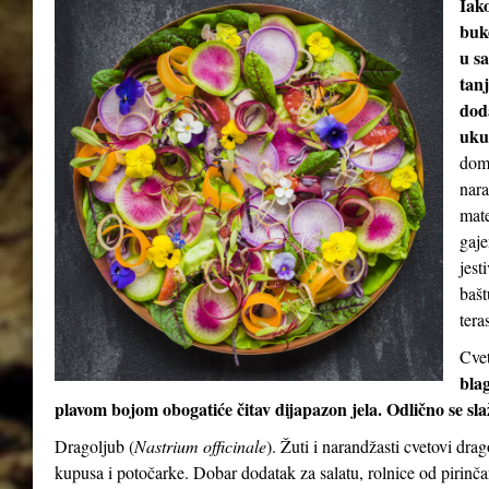
Iak
buke
u sa
tan
dod
uku
doma
nara
mate
gaje
jest
bašt
teras
Cvet
blag
plavom bojom obogatiće čitav dijapazon jela. Odlično se sl
Dragoljub (
Nastrium officinale
). Žuti i narandžasti cvetovi dra
kupusa i potočarke. Dobar dodatak za salatu, rolnice od pirinča