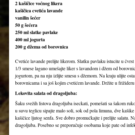
2 kašičice voćnog likera
kašičica cvetića lavande
vanilin šećer
50 g šećera
250 ml slatke pavlake
400 ml jogurta
200 g džema od borovnica
Cvetiće lavande prelijte likerom. Slatku pavlaku istucite u čvrst 
1/3 smese lagano umešajte liker s lavandom i džem od borovnica
jogurtom, pa na nju izlijte smesu s džemom. Na kraju ulijte ost
borovnicama i sa još kojim cvetićem lavande. Držite u frižideru
Lekovita salata od dragoljuba:
Šaku svežih listova dragoljuba iseckati, pomešati sa šakom rukol
u suvu teglicu sipajte malo soli, sok od pola limuna, dve kašik
kašičice ljutog senfa. Sve dobro promućkajte i prelijte salatu. 
dragoljuba. Posebno se preporučuje osobama koje pate od infekc