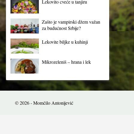
Lekovito cveće u tanjiru
Zašto je vampirski džem važan
za budućnost Srbije?
Lekovite biljke u kuhinji
Mikrozeleniš – hrana i lek
© 2026 - Momčilo Antonijević