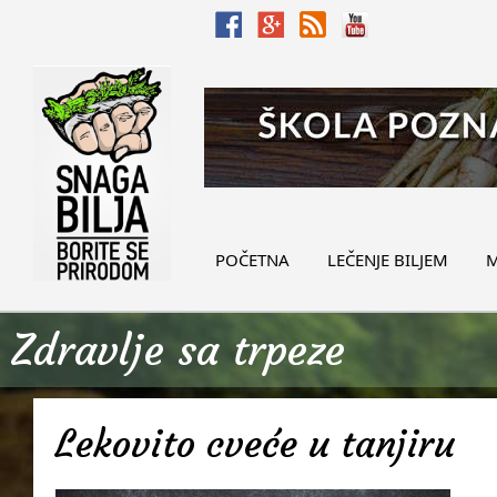
POČETNA
LEČENJE BILJEM
M
Zdravlje sa trpeze
Lekovito cveće u tanjiru