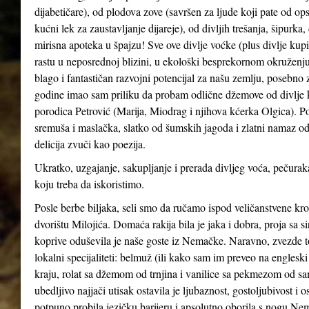
dijabetičare), od plodova zove (savršen za ljude koji pate od ops
kućni lek za zaustavljanje dijareje), od divljih trešanja, šipurka
mirisna apoteka u špajzu! Sve ove divlje voćke (plus divlje kupin
rastu u neposrednoj blizini, u ekološki besprekornom okruženju
blago i fantastičan razvojni potencijal za našu zemlju, posebno 
godine imao sam priliku da probam odlične džemove od divlje kupi
porodica Petrović (Marija, Miodrag i njihova kćerka Olgica). Po
sremuša i maslačka, slatko od šumskih jagoda i zlatni namaz od
delicija zvuči kao poezija.
Ukratko, uzgajanje, sakupljanje i prerada divljeg voća, pečuraka
koju treba da iskoristimo.
Posle berbe biljaka, seli smo da ručamo ispod veličanstvene kr
dvorištu Milojića. Domaća rakija bila je jaka i dobra, proja sa 
koprive oduševila je naše goste iz Nemačke. Naravno, zvezde t
lokalni specijaliteti: belmuž (ili kako sam im preveo na englesk
kraju, rolat sa džemom od trnjina i vanilice sa pekmezom od sa
ubedljivo najjači utisak ostavila je ljubaznost, gostoljubivost 
potpuno probila jezičku barijeru i apsolutno oborila s nogu Nemce