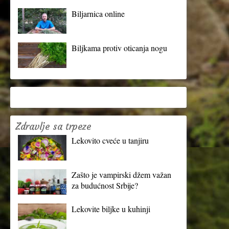
Biljarnica online
Biljkama protiv oticanja nogu
Zdravlje sa trpeze
Lekovito cveće u tanjiru
Zašto je vampirski džem važan
za budućnost Srbije?
Lekovite biljke u kuhinji