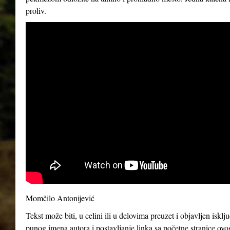
proliv.
Momčilo Antonijević
Tekst može biti, u celini ili u delovima preuzet i objavljen iskl
punog imena autora i postavljanje linka sa početne stranice ovo