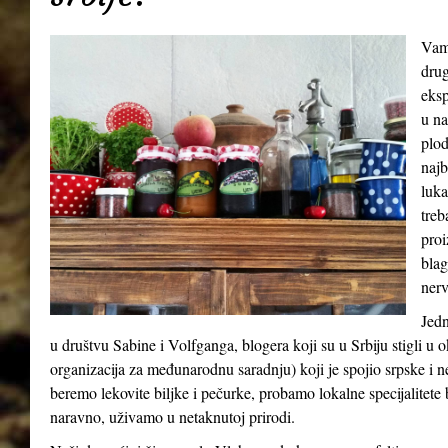
Vamp
drug
eksp
u na
plod
najb
luka
treb
proi
blag
nerv
Jedn
u društvu Sabine i Volfganga, blogera koji su u Srbiju stigli 
organizacija za međunarodnu saradnju) koji je spojio srpske i 
beremo lekovite biljke i pečurke, probamo lokalne specijalitete b
naravno, uživamo u netaknutoj prirodi.