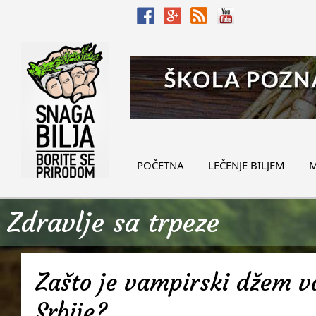
POČETNA
LEČENJE BILJEM
M
Zdravlje sa trpeze
Zašto je vampirski džem v
Srbije?