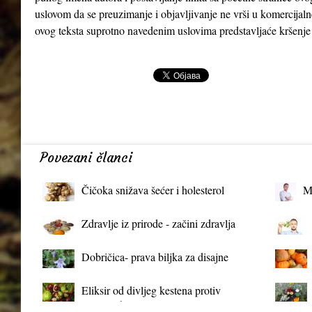
uslovom da se preuzimanje i objavljivanje ne vrši u komercijaln
ovog teksta suprotno navedenim uslovima predstavljaće kršenje
Povezani članci
Čičoka snižava šećer i holesterol
M
Zdravlje iz prirode - začini zdravlja
Dobričica- prava biljka za disajne
organe
Eliksir od divljeg kestena protiv
proširenih vena