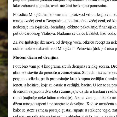
lako zaboravi u gradu, uvek me čini beskrajno ponosnim.
Porodica Milojić ima fenomenalan proizvod vrhunskog kvaliteta
mnogo većoj ceni u Beogradu, a po drastično većoj ceni, od koj
nedostaje im logistika, brending, efektno pakovanje, finansijs
put do čarobnog Vlahova. Nadamo se da će kvalitet, kao voda, 
Za sve ljubitelje džemova od divljeg voća, otkriću recept za 
ostale možete nabaviti kod Milojića ili Petrovića (dok još nisu p
Mućeni džem od drenjina
Potrebno vam je 4 kilograma zrelih drenjina i 2,5kg šećera. Dren
ubrane ostavite da prenoće u zamrzivaču. Sutradan izvucite kes
potpuno odlede, pa ih propasirajte kroz krupnu cediljku (trenicu
loncu, a koštice, koje su ostale u cediljki, bacite. U lonac sa p
drvenom varjačom dva sata i zamišljajte da ste u teretani i radi
ritmu (najbolje neke latino melodije). Nema varanja, nikako ne 
džem mnogo zapeni i ne stegne se dovoljno. Kad se umućena s
kako se steže i smesa postaje gusta), sipajte u staklene tegle, z
pekmezom odložite na tamno i prohladno mesto. Jedna kafena 