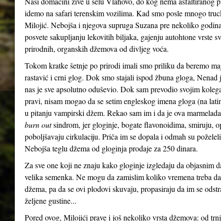
Naši domaćini žive u selu Vlahovo, do kog nema asfaltiranog p
idemo na safari terenskim vozilima. Kad smo posle mnogo truck
Milojić. Nebojša i njegova supruga Suzana pre nekoliko godina, 
posvete sakupljanju lekovitih biljaka, gajenju autohtone vrste sv
prirodnih, organskih džemova od divljeg voća.
Tokom kratke šetnje po prirodi imali smo priliku da beremo maj
rastavić i crni glog. Dok smo stajali ispod žbuna gloga, Nenad
nas je sve apsolutno oduševio. Dok sam prevodio svojim koleg
pravi, nisam mogao da se setim engleskog imena gloga (na la
u pitanju vampirski džem. Rekao sam im i da je ova marmelad
burn out
sindrom, jer gloginje, bogate flavonoidima, smiruju, op
poboljšavaju cirkulaciju. Priča im se dopala i odmah su poželel
Nebojša teglu džema od gloginja prodaje za 250 dinara.
Za sve one koji ne znaju kako gloginje izgledaju da objasnim da 
velika semenka. Ne mogu da zamislim koliko vremena treba da 
džema, pa da se ovi plodovi skuvaju, propasiraju da im se ods
željene gustine...
Pored ovog, Milojići prave i još nekoliko vrsta džemova: od trnji