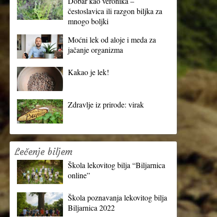
Dobar kao veronika –
čestoslavica ili razgon biljka za
mnogo boljki
Moćni lek od aloje i meda za
jačanje organizma
Kakao je lek!
Zdravlje iz prirode: virak
Lečenje biljem
Škola lekovitog bilja “Biljarnica
online”
Škola poznavanja lekovitog bilja
Biljarnica 2022