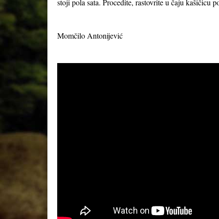
stoji pola sata. Procedite, rastovrite u čaju kašičicu
Momčilo Antonijević