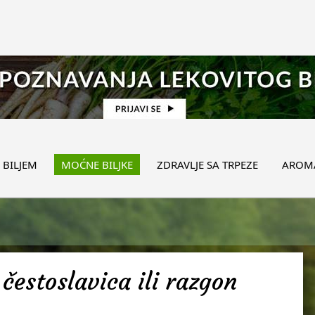
 BILJEM
MOĆNE BILJKE
ZDRAVLJE SA TRPEZE
AROMA
čestoslavica ili razgon