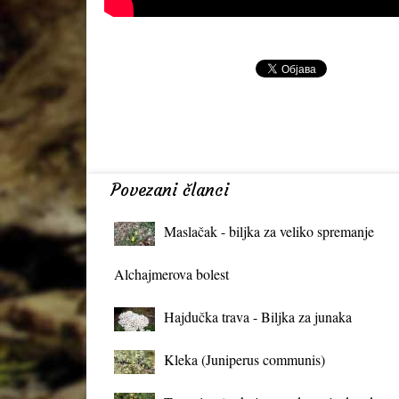
Povezani članci
Maslačak - biljka za veliko spremanje
organizma
Alchajmerova bolest
Hajdučka trava - Biljka za junaka
Kleka (Juniperus communis)