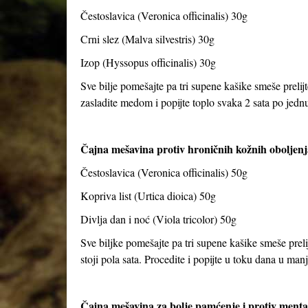
Čestoslavica (Veronica officinalis) 30g
Crni slez (Malva silvestris) 30g
Izop (Hyssopus officinalis) 30g
Sve bilje pomešajte pa tri supene kašike smeše prelijt
zasladite medom i popijte toplo svaka 2 sata po jed
Čajna mešavina protiv hroničnih kožnih oboljenj
Čestoslavica (Veronica officinalis) 50g
Kopriva list (Urtica dioica) 50g
Divlja dan i noć (Viola tricolor) 50g
Sve biljke pomešajte pa tri supene kašike smeše preli
stoji pola sata. Procedite i popijte u toku dana u ma
Čajna mešavina za bolje pamćenje i protiv ment