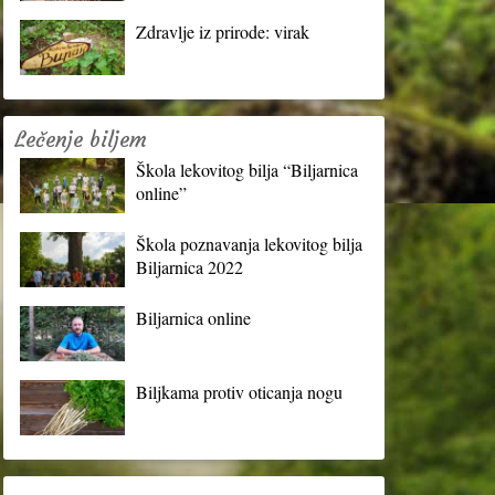
Zdravlje iz prirode: virak
Lečenje biljem
Škola lekovitog bilja “Biljarnica
online”
Škola poznavanja lekovitog bilja
Biljarnica 2022
Biljarnica online
Biljkama protiv oticanja nogu