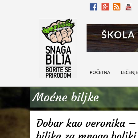
POČETNA
LEČENJE
Moćne biljke
Dobar kao veronika – 
biljka za mnogo boljki