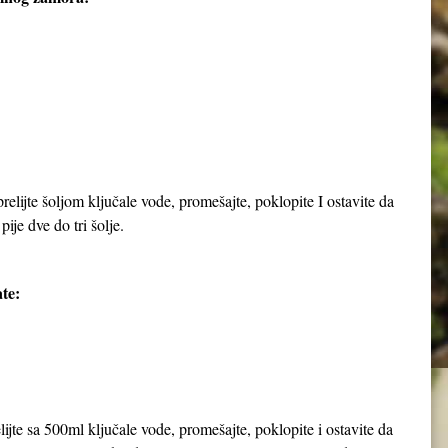
elijte šoljom ključale vode, promešajte, poklopite I ostavite da
pije dve do tri šolje.
te:
jte sa 500ml ključale vode, promešajte, poklopite i ostavite da