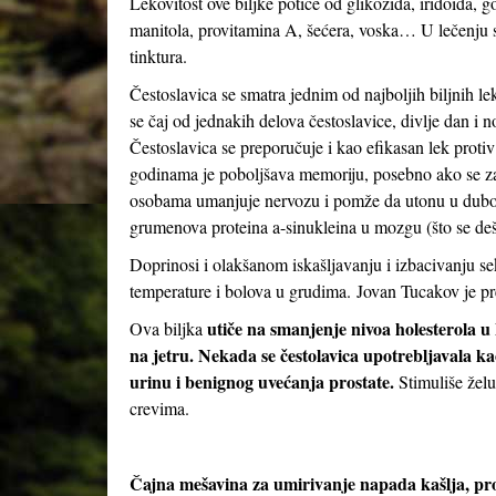
Lekovitost ove biljke potiče od glikozida, iridoida, g
manitola, provitamina A, šećera, voska… U lečenju se
tinktura.
Čestoslavica se smatra jednim od najboljih biljnih le
se čaj od jednakih delova čestoslavice, divlje dan i 
Čestoslavica se preporučuje i kao efikasan lek protiv 
godinama je poboljšava memoriju, posebno ako se z
osobama umanjuje nervozu i pomže da utonu u dubok,
grumenova proteina a-sinukleina u mozgu (što se deš
Doprinosi i olakšanom iskašljavanju i izbacivanju se
temperature i bolova u grudima. Jovan Tucakov je pr
utiče na smanjenje nivoa holesterola u
Ova biljka
na jetru. Nekada se čestolavica upotrebljavala kao
urinu i benignog uvećanja prostate.
Stimuliše žel
crevima.
Čajna mešavina za umirivanje napada kašlja, pro