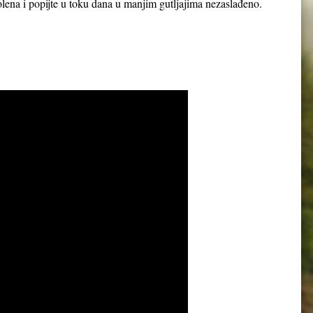
 polena i popijte u toku dana u manjim gutljajima nezaslađeno.