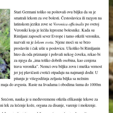
Stari Germani toliko su poštovali ovu biljku da su je
smatrali lekom za sve bolesti. Čestoslavica ili razgon na
latinskom jeziku zove se
Veronica officinalis
po svetoj
Veroniki koja je lečila leprozne bolesnike. Kada su
Rimljani zaposeli sever Evrope i tamo otkrili veroniku,
nazvali su je
lekom sveta
. Njene moći su se brzo
proslavile i čak ušle u poslovicu. Ukoliko bi Rimljanin
hteo da oda priznanje i pohvali nekog čoveka, rekao bi
za njega da „ima toliko dobrih osobina, kao cenjena
trava veronika”. Nemci ovu biljku zovu i muška vernost
jer joj plavičasti cvetići otpadaju na najmanji dodir. U
pitanju je višegodišnja zeljasta biljka sa nežnim
 od maja do avgusta. Raste na livadama i obodima šuma do 1000m
 Srećom, nauka je u međuvremenu otkrila efikasnije lekove za
dni lek za lečenje kože, organa za disanje, varenje i mokrenje.