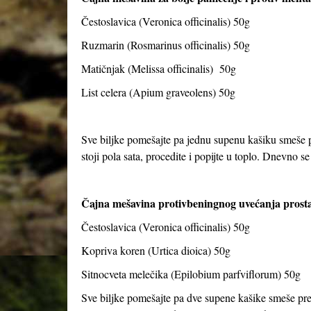
Čestoslavica (Veronica officinalis) 50g
Ruzmarin (Rosmarinus officinalis) 50g
Matičnjak (Melissa officinalis) 50g
List celera (Apium graveolens) 50g
Sve biljke pomešajte pa jednu supenu kašiku smeše pr
stoji pola sata, procedite i popijte u toplo. Dnevno se 
Čajna mešavina protivbeningnog uvećanja prosta
Čestoslavica (Veronica officinalis) 50g
Kopriva koren (Urtica dioica) 50g
Sitnocveta melečika (Epilobium parfviflorum) 50g
Sve biljke pomešajte pa dve supene kašike smeše preli