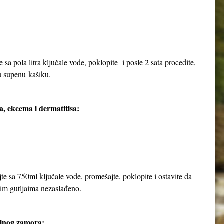
e sa pola litra ključale vode, poklopite i posle 2 sata procedite,
nu supenu kašiku.
a, ekcema i dermatitisa:
jte sa 750ml ključale vode, promešajte, poklopite i ostavite da
njim gutljaima nezaslađeno.
alnog zamora: