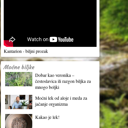
Kantarion - biljni prozak
Moćne biljke
Dobar kao veronika –
čestoslavica ili razgon biljka za
mnogo boljki
Moćni lek od aloje i meda za
jačanje organizma
Kakao je lek!