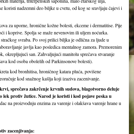
orkih materija, triterpenskih saponina, malo etarskog ulja,
 koristi nadzemni deo biljke u cvetu, od kog se sravljaju čajevi i
kova za uporne, hronične kožne bolesti, ekceme i dermatitise. Pije
noći i koprive. Spolja se maže nevenovim ili uljem noćurka.
stračkog svraba. Po svoj prilici biljka je odlična za ljude u
aboravljanje javlja kao posledica mentalnog zamora. Premorenim
 okrepljujući san. Zahvaljujući manitolu sprečava stvaranje
ava kod osoba obolelih od Parkinsonove bolesti).
kreta kod bronhitisa, hroničnog katara pluća, povišene
eoručuje kod snažnog kašlja koji izaziva zacenivanje.
 krvi, sprečava zakrčenje krvnih sudova, blagotvorno deluje
 lek protiv žutice. Narod je koristi i kod pojave peska u
udac na proizvodnju enzima za varenje i olakšava varenje hrane u
tiv zacenjivanja: