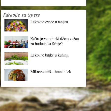
Zdravlje sa trpeze
Lekovito cveće u tanjiru
Zašto je vampirski džem važan
za budućnost Srbije?
Lekovite biljke u kuhinji
Mikrozeleniš – hrana i lek