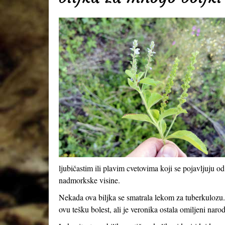
ljubičastim ili plavim cvetovima koji se pojavljuju
nadmorkske visine.
Nekada ova biljka se smatrala lekom za tuberkulozu.
ovu tešku bolest, ali je veronika ostala omiljeni naro