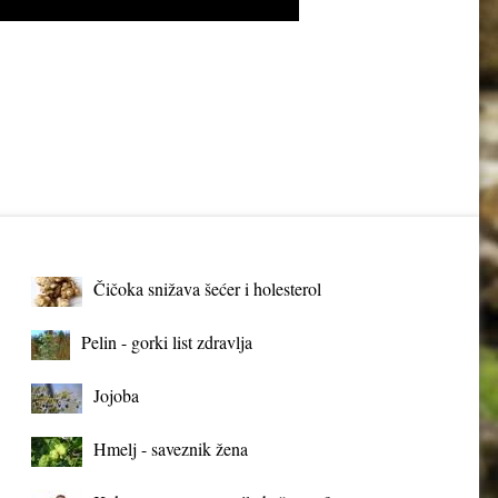
Čičoka snižava šećer i holesterol
Pelin - gorki list zdravlja
Jojoba
Hmelj - saveznik žena