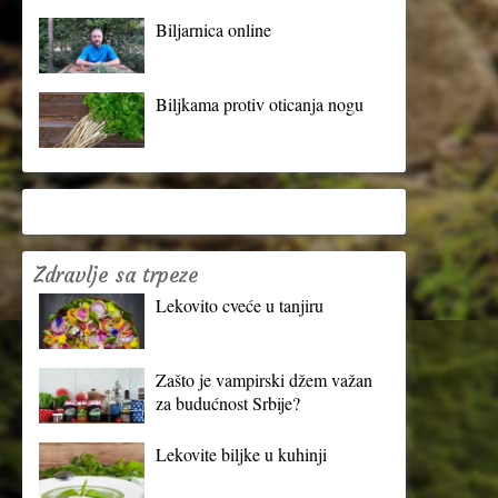
Biljarnica online
Biljkama protiv oticanja nogu
Zdravlje sa trpeze
Lekovito cveće u tanjiru
Zašto je vampirski džem važan
za budućnost Srbije?
Lekovite biljke u kuhinji