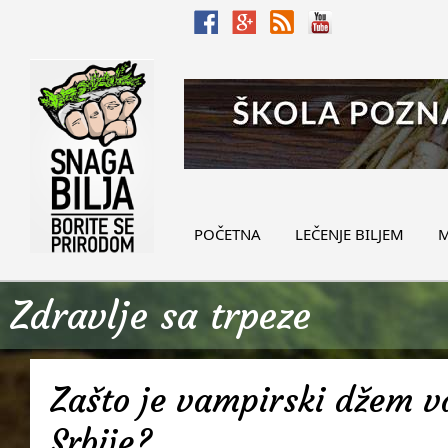
POČETNA
LEČENJE BILJEM
M
Zdravlje sa trpeze
Zašto je vampirski džem v
Srbije?