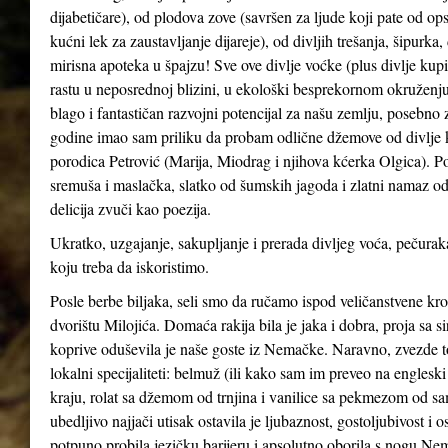
dijabetičare), od plodova zove (savršen za ljude koji pate od ops
kućni lek za zaustavljanje dijareje), od divljih trešanja, šipurka
mirisna apoteka u špajzu! Sve ove divlje voćke (plus divlje kupin
rastu u neposrednoj blizini, u ekološki besprekornom okruženju
blago i fantastičan razvojni potencijal za našu zemlju, posebno 
godine imao sam priliku da probam odlične džemove od divlje kupi
porodica Petrović (Marija, Miodrag i njihova kćerka Olgica). Po
sremuša i maslačka, slatko od šumskih jagoda i zlatni namaz od
delicija zvuči kao poezija.
Ukratko, uzgajanje, sakupljanje i prerada divljeg voća, pečuraka
koju treba da iskoristimo.
Posle berbe biljaka, seli smo da ručamo ispod veličanstvene kr
dvorištu Milojića. Domaća rakija bila je jaka i dobra, proja sa 
koprive oduševila je naše goste iz Nemačke. Naravno, zvezde t
lokalni specijaliteti: belmuž (ili kako sam im preveo na englesk
kraju, rolat sa džemom od trnjina i vanilice sa pekmezom od sa
ubedljivo najjači utisak ostavila je ljubaznost, gostoljubivost 
potpuno probila jezičku barijeru i apsolutno oborila s nogu Nemce