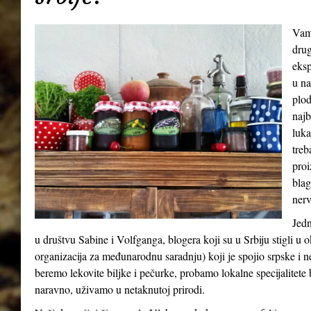
Vamp
drug
eksp
u na
plod
najb
luka
treb
proi
blag
nerv
Jedn
u društvu Sabine i Volfganga, blogera koji su u Srbiju stigli 
organizacija za međunarodnu saradnju) koji je spojio srpske i 
beremo lekovite biljke i pečurke, probamo lokalne specijalitete b
naravno, uživamo u netaknutoj prirodi.