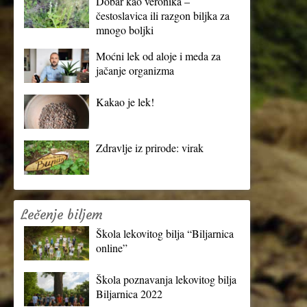
Dobar kao veronika –
čestoslavica ili razgon biljka za
mnogo boljki
Moćni lek od aloje i meda za
jačanje organizma
Kakao je lek!
Zdravlje iz prirode: virak
Lečenje biljem
Škola lekovitog bilja “Biljarnica
online”
Škola poznavanja lekovitog bilja
Biljarnica 2022