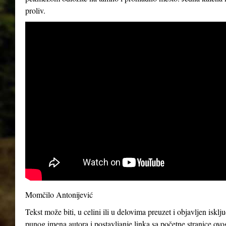
proliv.
Momčilo Antonijević
Tekst može biti, u celini ili u delovima preuzet i objavljen iskl
punog imena autora i postavljanje linka sa početne stranice ovo