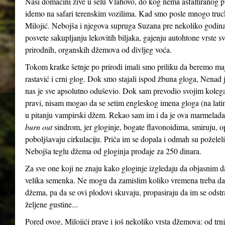
Naši domaćini žive u selu Vlahovo, do kog nema asfaltiranog p
idemo na safari terenskim vozilima. Kad smo posle mnogo truck
Milojić. Nebojša i njegova supruga Suzana pre nekoliko godina, 
posvete sakupljanju lekovitih biljaka, gajenju autohtone vrste sv
prirodnih, organskih džemova od divljeg voća.
Tokom kratke šetnje po prirodi imali smo priliku da beremo maj
rastavić i crni glog. Dok smo stajali ispod žbuna gloga, Nenad
nas je sve apsolutno oduševio. Dok sam prevodio svojim koleg
pravi, nisam mogao da se setim engleskog imena gloga (na la
u pitanju vampirski džem. Rekao sam im i da je ova marmelad
burn out
sindrom, jer gloginje, bogate flavonoidima, smiruju, op
poboljšavaju cirkulaciju. Priča im se dopala i odmah su poželel
Nebojša teglu džema od gloginja prodaje za 250 dinara.
Za sve one koji ne znaju kako gloginje izgledaju da objasnim da 
velika semenka. Ne mogu da zamislim koliko vremena treba da 
džema, pa da se ovi plodovi skuvaju, propasiraju da im se ods
željene gustine...
Pored ovog, Milojići prave i još nekoliko vrsta džemova: od trnji