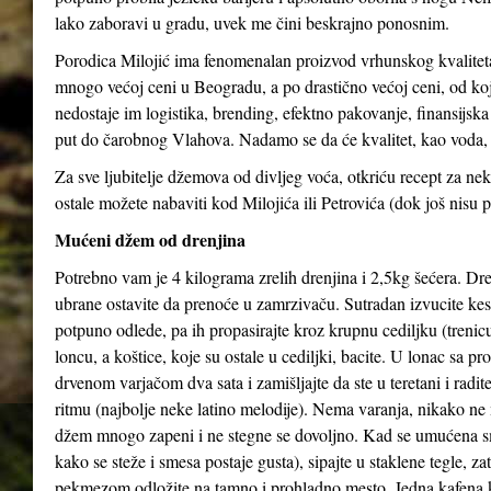
lako zaboravi u gradu, uvek me čini beskrajno ponosnim.
Porodica Milojić ima fenomenalan proizvod vrhunskog kvaliteta
mnogo većoj ceni u Beogradu, a po drastično većoj ceni, od koj
nedostaje im logistika, brending, efektno pakovanje, finansijs
put do čarobnog Vlahova. Nadamo se da će kvalitet, kao voda, 
Za sve ljubitelje džemova od divljeg voća, otkriću recept za 
ostale možete nabaviti kod Milojića ili Petrovića (dok još nisu p
Mućeni džem od drenjina
Potrebno vam je 4 kilograma zrelih drenjina i 2,5kg šećera. Dren
ubrane ostavite da prenoće u zamrzivaču. Sutradan izvucite kes
potpuno odlede, pa ih propasirajte kroz krupnu cediljku (trenicu
loncu, a koštice, koje su ostale u cediljki, bacite. U lonac sa p
drvenom varjačom dva sata i zamišljajte da ste u teretani i radi
ritmu (najbolje neke latino melodije). Nema varanja, nikako ne 
džem mnogo zapeni i ne stegne se dovoljno. Kad se umućena s
kako se steže i smesa postaje gusta), sipajte u staklene tegle, z
pekmezom odložite na tamno i prohladno mesto. Jedna kafena 