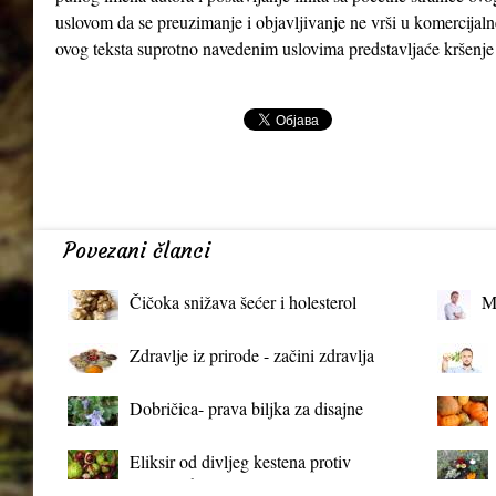
uslovom da se preuzimanje i objavljivanje ne vrši u komercijaln
ovog teksta suprotno navedenim uslovima predstavljaće kršenje
Povezani članci
Čičoka snižava šećer i holesterol
M
Zdravlje iz prirode - začini zdravlja
Dobričica- prava biljka za disajne
organe
Eliksir od divljeg kestena protiv
proširenih vena