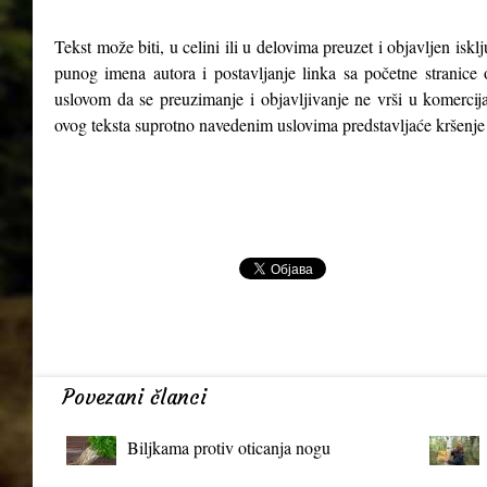
Tekst može biti, u celini ili u delovima preuzet i objavljen isk
punog imena autora i postavljanje linka sa početne stranice 
uslovom da se preuzimanje i objavljivanje ne vrši u komercija
ovog teksta suprotno navedenim uslovima predstavljaće kršenje
Povezani članci
Biljkama protiv oticanja nogu