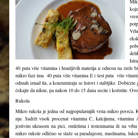
Mikr
koje
vre
potp
Vrh
eks
pob
del
Istr
40 puta više vitamina i hranljivih materija u odnosu na zrele b
mikro fazi ima 40 puta više vitamina E i šest puta više vitam
odmah iznad tla, a konzumiraju se listovi i stabljike. Dobićete 
čekajte da nikne, pa nakon 10 do 15 dana secite i koristite. Ovo
Rukola
Mikro rukola je jedna od najpopularnijih vrsta mikro povrća. K
nju. Sadrži visok procenat vitamina C, kalcijuma, vitamina A
jestivim ukrasom na pici, omletima i testeninama ili na vrhu
mikro rukole odlično se slaže sa paradajzom, maslinama, luk