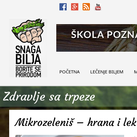
POČETNA
LEČENJE BILJEM
M
Zdravlje sa trpeze
Mikrozeleniš – hrana i lek