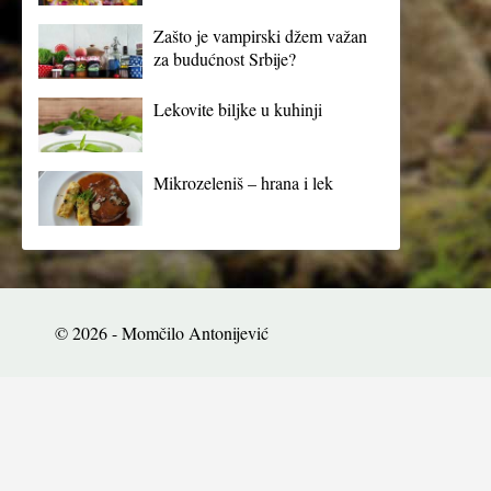
Zašto je vampirski džem važan
za budućnost Srbije?
Lekovite biljke u kuhinji
Mikrozeleniš – hrana i lek
© 2026 - Momčilo Antonijević