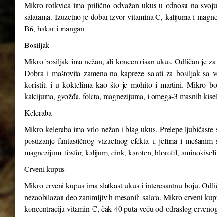
Mikro rotkvica ima prilično odvažan ukus u odnosu na svoju v
salatama. Izuzetno je dobar izvor vitamina C, kalijuma i magnez
B6, bakar i mangan.
Bosiljak
Mikro bosiljak ima nežan, ali koncentrisan ukus. Odličan je za 
Dobra i maštovita zamena na kapreze salati za bosiljak sa v
koristiti i u koktelima kao što je mohito i martini. Mikro b
kalcijuma, gvožđa, folata, magnezijuma, i omega-3 masnih kisel
Keleraba
Mikro keleraba ima vrlo nežan i blag ukus. Prelepe ljubičaste s
postizanje fantastičnog vizuelnog efekta u jelima i mešanim 
magnezijum, fosfor, kalijum, cink, karoten, hlorofil, aminokiseli
Crveni kupus
Mikro crveni kupus ima slatkast ukus i interesantnu boju. Odli
nezaobilazan deo zanimljivih mesanih salata. Mikro crveni kupus
koncentraciju vitamin C, čak 40 puta veću od odraslog crveno