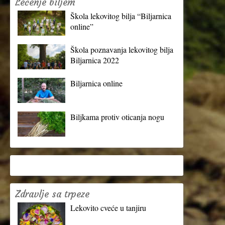
Lečenje biljem
Škola lekovitog bilja “Biljarnica
online”
Škola poznavanja lekovitog bilja
Biljarnica 2022
Biljarnica online
Biljkama protiv oticanja nogu
Zdravlje sa trpeze
Lekovito cveće u tanjiru