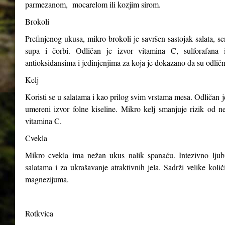
parmezanom, mocarelom ili kozjim sirom.
Brokoli
Prefinjenog ukusa, mikro brokoli je savršen sastojak salata, s
supa i čorbi. Odličan je izvor vitamina C, sulforafana i
antioksidansima i jedinjenjima za koja je dokazano da su odličn
Kelj
Koristi se u salatama i kao prilog svim vrstama mesa. Odličan j
umereni izvor folne kiseline. Mikro kelj smanjuje rizik od n
vitamina C.
Cvekla
Mikro cvekla ima nežan ukus nalik spanaću. Intezivno ljubiča
salatama i za ukrašavanje atraktivnih jela. Sadrži velike kol
magnezijuma.
Rotkvica