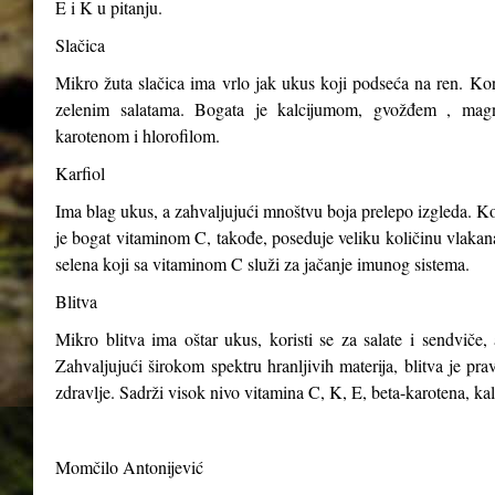
E i K u pitanju.
Slačica
Mikro žuta slačica ima vrlo jak ukus koji podseća na ren. Kori
zelenim salatama. Bogata je kalcijumom, gvožđem , magn
karotenom i hlorofilom.
Karfiol
Ima blag ukus, a zahvaljujući mnoštvu boja prelepo izgleda. Kor
je bogat vitaminom C, takođe, poseduje veliku količinu vlakana,
selena koji sa vitaminom C služi za jačanje imunog sistema.
Blitva
Mikro blitva ima oštar ukus, koristi se za salate i sendviče, 
Zahvaljujući širokom spektru hranljivih materija, blitva je p
zdravlje. Sadrži visok nivo vitamina C, K, E, beta-karotena, ka
Momčilo Antonijević