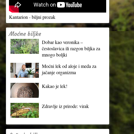
Kantarion - biljni prozak
Moćne biljke
Dobar kao veronika –
čestoslavica ili razgon biljka za
mnogo boljki
Moćni lek od aloje i meda za
jačanje organizma
Kakao je lek!
Zdravlje iz prirode: virak