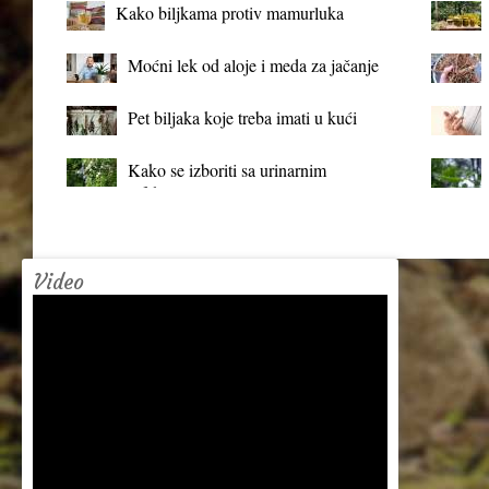
Kako biljkama protiv mamurluka
Moćni lek od aloje i meda za jačanje
organizma
Pet biljaka koje treba imati u kući
Kako se izboriti sa urinarnim
infekcijama?
Video