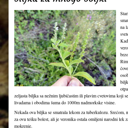
Star
smat
na l
svet
Kada
vero
brzo
Riml
čove
osob
bilj
otpa
zeljasta biljka sa nežnim ljubičastim ili plavim cvetovima koji 
livadama i obodima šuma do 1000m nadmorkske visine.
Nekada ova biljka se smatrala lekom za tuberkulozu. Srećom, n
za ovu tešku bolest, ali je veronika ostala omiljeni narodni lek 
mokrenje.