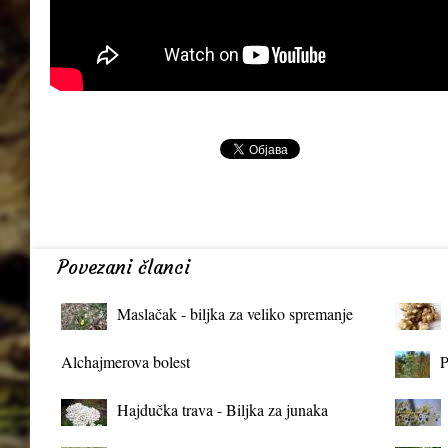
Povezani članci
Maslačak - biljka za veliko spremanje
organizma
Alchajmerova bolest
P
Hajdučka trava - Biljka za junaka