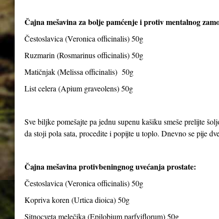
Čajna mešavina za bolje pamćenje i protiv mentalnog zam
Čestoslavica (Veronica officinalis) 50g
Ruzmarin (Rosmarinus officinalis) 50g
Matičnjak (Melissa officinalis) 50g
List celera (Apium graveolens) 50g
Sve biljke pomešajte pa jednu supenu kašiku smeše prelijte šolj
da stoji pola sata, procedite i popijte u toplo. Dnevno se pije dve 
Čajna mešavina protivbeningnog uvećanja prostate:
Čestoslavica (Veronica officinalis) 50g
Kopriva koren (Urtica dioica) 50g
Sitnocveta melečika (Epilobium parfviflorum) 50g