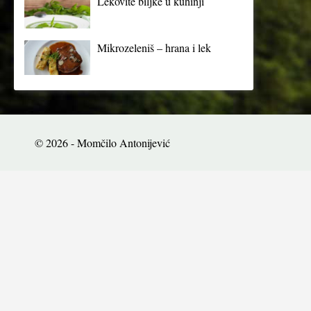
Lekovite biljke u kuhinji
Mikrozeleniš – hrana i lek
© 2026 - Momčilo Antonijević