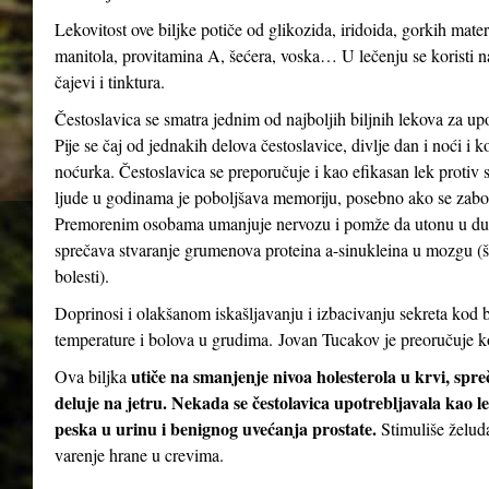
Lekovitost ove biljke potiče od glikozida, iridoida, gorkih mater
manitola, provitamina A, šećera, voska… U lečenju se koristi n
čajevi i tinktura.
Čestoslavica se smatra jednim od najboljih biljnih lekova za up
Pije se čaj od jednakih delova čestoslavice, divlje dan i noći i 
noćurka. Čestoslavica se preporučuje i kao efikasan lek protiv st
ljude u godinama je poboljšava memoriju, posebno ako se zabor
Premorenim osobama umanjuje nervozu i pomže da utonu u dubo
sprečava stvaranje grumenova proteina a-sinukleina u mozgu (
bolesti).
Doprinosi i olakšanom iskašljavanju i izbacivanju sekreta kod b
temperature i bolova u grudima. Jovan Tucakov je preoručuje ko
utiče na smanjenje nivoa holesterola u krvi, spr
Ova biljka
deluje na jetru. Nekada se čestolavica upotrebljavala kao le
peska u urinu i benignog uvećanja prostate.
Stimuliše želud
varenje hrane u crevima.