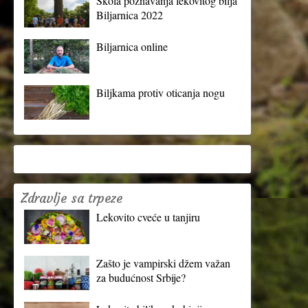
Škola poznavanja lekovitog bilja
Biljarnica 2022
Biljarnica online
Biljkama protiv oticanja nogu
Zdravlje sa trpeze
Lekovito cveće u tanjiru
Zašto je vampirski džem važan
za budućnost Srbije?