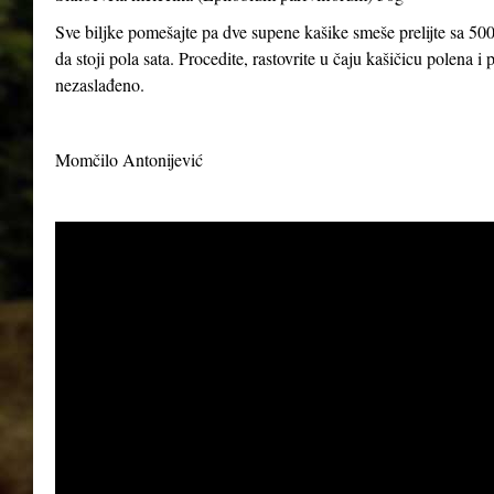
Sve biljke pomešajte pa dve supene kašike smeše prelijte sa 500
da stoji pola sata. Procedite, rastovrite u čaju kašičicu polena 
nezaslađeno.
Momčilo Antonijević