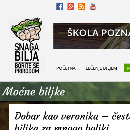
POČETNA
LEČENJE BILJEM
M
Moćne biljke
Dobar kao veronika – često
biljka za mnogo boljki