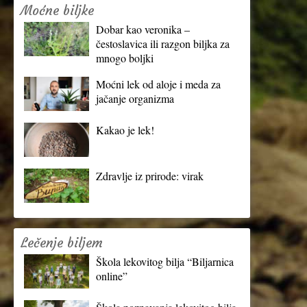
Moćne biljke
Dobar kao veronika –
čestoslavica ili razgon biljka za
mnogo boljki
Moćni lek od aloje i meda za
jačanje organizma
Kakao je lek!
Zdravlje iz prirode: virak
Lečenje biljem
Škola lekovitog bilja “Biljarnica
online”