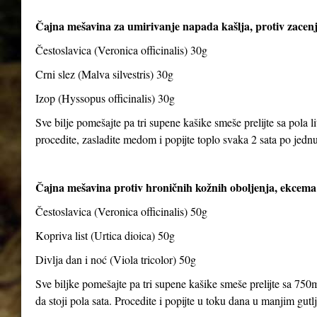
Čajna mešavina za umirivanje napada kašlja, protiv zacenj
Čestoslavica (Veronica officinalis) 30g
Crni slez (Malva silvestris) 30g
Izop (Hyssopus officinalis) 30g
Sve bilje pomešajte pa tri supene kašike smeše prelijte sa pola li
procedite, zasladite medom i popijte toplo svaka 2 sata po jedn
Čajna mešavina protiv hroničnih kožnih oboljenja, ekcema 
Čestoslavica (Veronica officinalis) 50g
Kopriva list (Urtica dioica) 50g
Divlja dan i noć (Viola tricolor) 50g
Sve biljke pomešajte pa tri supene kašike smeše prelijte sa 750m
da stoji pola sata. Procedite i popijte u toku dana u manjim gut