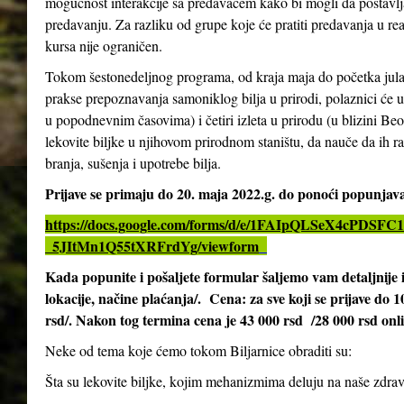
mogućnost interakcije sa predavačem kako bi mogli da postavlja
predavanju. Za razliku od grupe koje će pratiti predavanja u re
kursa nije ograničen.
Tokom šestonedeljnog programa, od kraja maja do početka jula 2
prakse prepoznavanja samoniklog bilja u prirodi, polaznici će 
u popodnevnim časovima) i četiri izleta u prirodu (u blizini Be
lekovite biljke u njihovom prirodnom staništu, da nauče da ih ra
branja, sušenja i upotrebe bilja.
Prijave se primaju do 20. maja 2022.g. do ponoći popunja
https://docs.google.com/forms/d/e/1FAIpQLSeX4cPD
_5JItMn1Q55tXRFrdYg/viewform
Kada popunite i pošaljete formular šaljemo vam detaljnij
lokacije, načine plaćanja/. Cena: za sve koji se prijave do 
rsd/. Nakon tog termina cena je 43 000 rsd /28 000 rsd onl
Neke od tema koje ćemo tokom Biljarnice obraditi su:
Šta su lekovite biljke, kojim mehanizmima deluju na naše zdrav