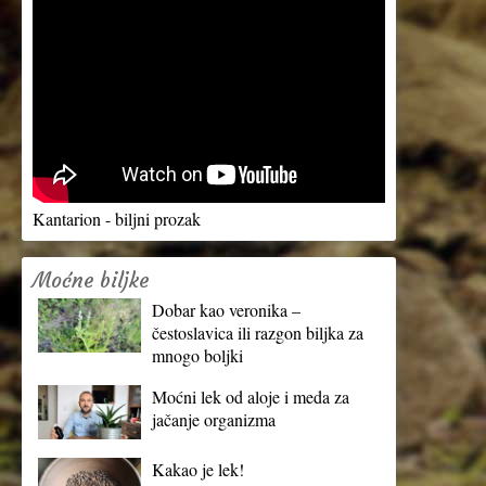
Kantarion - biljni prozak
Moćne biljke
Dobar kao veronika –
čestoslavica ili razgon biljka za
mnogo boljki
Moćni lek od aloje i meda za
jačanje organizma
Kakao je lek!