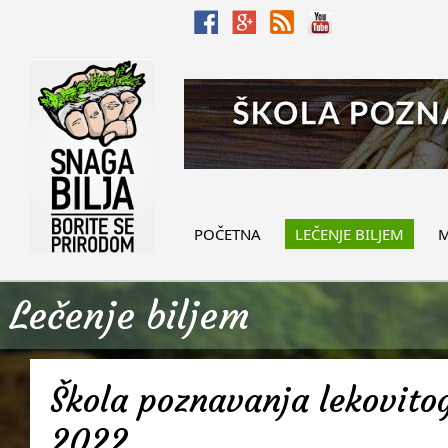
POČETNA
LEČENJE BILJEM
M
Lečenje biljem
Škola poznavanja lekovitog
2022