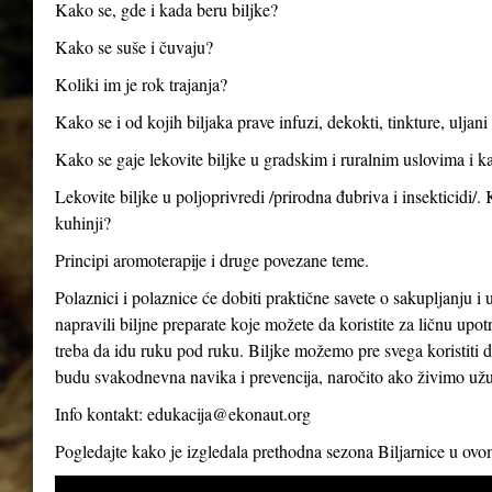
Kako se, gde i kada beru biljke?
Kako se suše i čuvaju?
Koliki im je rok trajanja?
Kako se i od kojih biljaka prave infuzi, dekokti, tinkture, uljan
Kako se gaje lekovite biljke u gradskim i ruralnim uslovima i ka
Lekovite biljke u poljoprivredi /prirodna đubriva i insekticidi/.
kuhinji?
Principi aromoterapije i druge povezane teme.
Polaznici i polaznice će dobiti praktične savete o sakupljanju i 
napravili biljne preparate koje možete da koristite za ličnu up
treba da idu ruku pod ruku. Biljke možemo pre svega koristiti d
budu svakodnevna navika i prevencija, naročito ako živimo už
Info kontakt:
edukacija@ekonaut.org
Pogledajte kako je izgledala prethodna sezona Biljarnice u ov