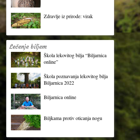
Zdravlje iz prirode: virak
Lečenje biljem
Škola lekovitog bilja “Biljarnica
online”
Škola poznavanja lekovitog bilja
Biljarnica 2022
Biljarnica online
Biljkama protiv oticanja nogu