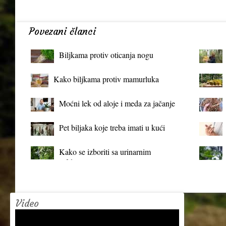
Povezani članci
Biljkama protiv oticanja nogu
Kako biljkama protiv mamurluka
Moćni lek od aloje i meda za jačanje
organizma
Pet biljaka koje treba imati u kući
Kako se izboriti sa urinarnim
infekcijama?
Video