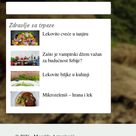
Zdravlje sa trpeze
Lekovito cveće u tanjiru
Zašto je vampirski džem važan
za budućnost Srbije?
Lekovite biljke u kuhinji
Mikrozeleniš – hrana i lek