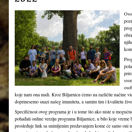
Ovo
pozn
prog
obra
njih
kom
Prog
pola
prir
svom
osob
koje nam ona nudi. Kroz Biljarnicu ćemo na različite načine v
doprinesemo snazi našeg imuniteta, a samim tim i kvalitetu živ
Specifičnost ovog programa je i u tome što ako niste u mogućn
pohađati online verziju programa Biljarnice, u bilo koje vreme 
prosleđuje link sa snimljenim predavanjem kome će samo oni m