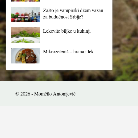
Zašto je vampirski džem važan
za budućnost Srbije?
Lekovite biljke u kuhinji
Mikrozeleniš – hrana i lek
© 2026 - Momčilo Antonijević