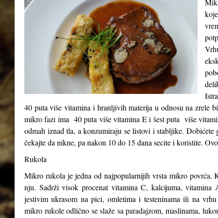
Mikr
koje
vre
potp
Vrh
eks
pob
del
Istr
40 puta više vitamina i hranljivih materija u odnosu na zrele b
mikro fazi ima 40 puta više vitamina E i šest puta više vitam
odmah iznad tla, a konzumiraju se listovi i stabljike. Dobićete 
čekajte da nikne, pa nakon 10 do 15 dana secite i koristite. Ovo
Rukola
Mikro rukola je jedna od najpopularnijih vrsta mikro povrća. K
nju. Sadrži visok procenat vitamina C, kalcijuma, vitamina A
jestivim ukrasom na pici, omletima i testeninama ili na vrhu
mikro rukole odlično se slaže sa paradajzom, maslinama, luk