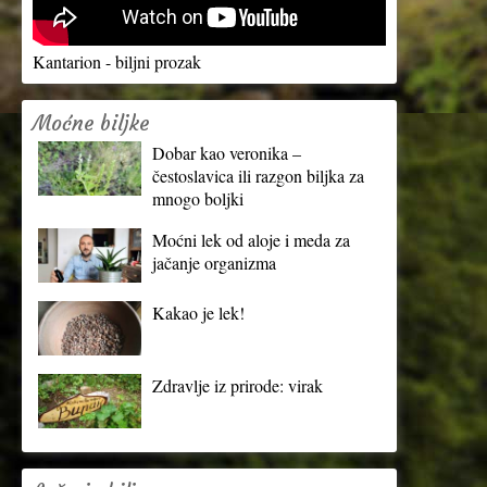
Kantarion - biljni prozak
Moćne biljke
Dobar kao veronika –
čestoslavica ili razgon biljka za
mnogo boljki
Moćni lek od aloje i meda za
jačanje organizma
Kakao je lek!
Zdravlje iz prirode: virak