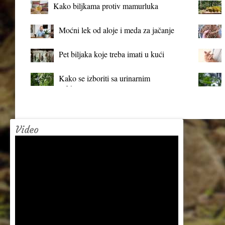
Kako biljkama protiv mamurluka
Moćni lek od aloje i meda za jačanje
organizma
Pet biljaka koje treba imati u kući
Kako se izboriti sa urinarnim
infekcijama?
Video