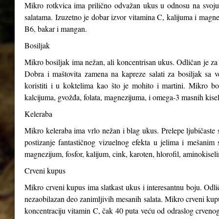
Mikro rotkvica ima prilično odvažan ukus u odnosu na svoju v
salatama. Izuzetno je dobar izvor vitamina C, kalijuma i magnez
B6, bakar i mangan.
Bosiljak
Mikro bosiljak ima nežan, ali koncentrisan ukus. Odličan je za 
Dobra i maštovita zamena na kapreze salati za bosiljak sa v
koristiti i u koktelima kao što je mohito i martini. Mikro b
kalcijuma, gvožđa, folata, magnezijuma, i omega-3 masnih kisel
Keleraba
Mikro keleraba ima vrlo nežan i blag ukus. Prelepe ljubičaste s
postizanje fantastičnog vizuelnog efekta u jelima i mešanim 
magnezijum, fosfor, kalijum, cink, karoten, hlorofil, aminokiseli
Crveni kupus
Mikro crveni kupus ima slatkast ukus i interesantnu boju. Odli
nezaobilazan deo zanimljivih mesanih salata. Mikro crveni kupus
koncentraciju vitamin C, čak 40 puta veću od odraslog crveno