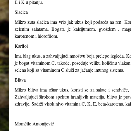
E i K u pitanju.
Slačica
Mikro žuta slačica ima vrlo jak ukus koji podseća na ren. Kori
zelenim salatama. Bogata je kalcijumom, gvožđem , magn
karotenom i hlorofilom.
Karfiol
Ima blag ukus, a zahvaljujući mnoštvu boja prelepo izgleda. Kor
je bogat vitaminom C, takođe, poseduje veliku količinu vlakana,
selena koji sa vitaminom C služi za jačanje imunog sistema.
Blitva
Mikro blitva ima oštar ukus, koristi se za salate i sendviče, 
Zahvaljujući širokom spektru hranljivih materija, blitva je p
zdravlje. Sadrži visok nivo vitamina C, K, E, beta-karotena, ka
Momčilo Antonijević