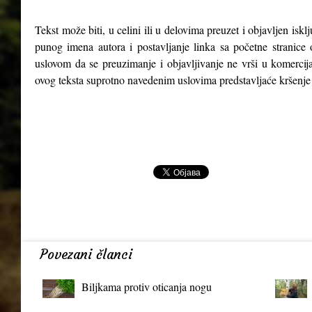
Tekst može biti, u celini ili u delovima preuzet i objavljen isk
punog imena autora i postavljanje linka sa početne stranice 
uslovom da se preuzimanje i objavljivanje ne vrši u komercija
ovog teksta suprotno navedenim uslovima predstavljaće kršenje
Povezani članci
Biljkama protiv oticanja nogu