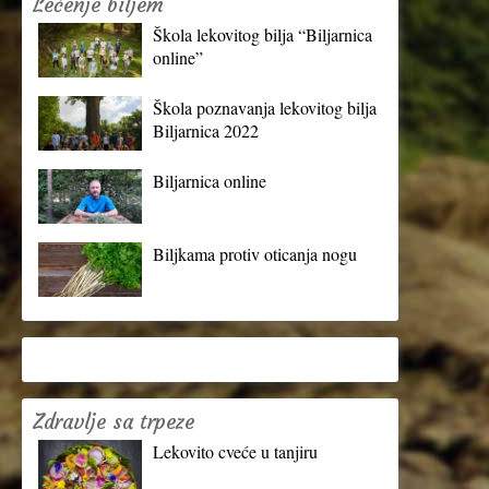
Lečenje biljem
Škola lekovitog bilja “Biljarnica
online”
Škola poznavanja lekovitog bilja
Biljarnica 2022
Biljarnica online
Biljkama protiv oticanja nogu
Zdravlje sa trpeze
Lekovito cveće u tanjiru