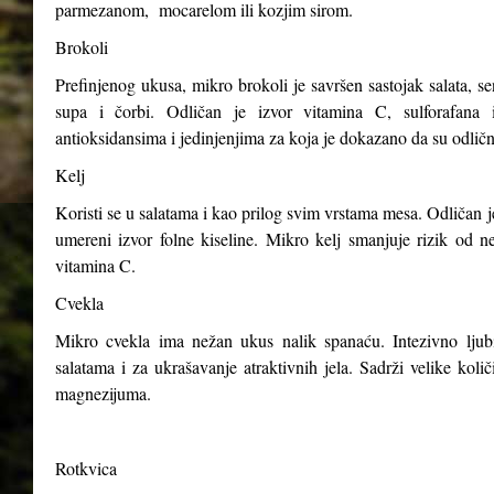
parmezanom, mocarelom ili kozjim sirom.
Brokoli
Prefinjenog ukusa, mikro brokoli je savršen sastojak salata, s
supa i čorbi. Odličan je izvor vitamina C, sulforafana i
antioksidansima i jedinjenjima za koja je dokazano da su odličn
Kelj
Koristi se u salatama i kao prilog svim vrstama mesa. Odličan j
umereni izvor folne kiseline. Mikro kelj smanjuje rizik od n
vitamina C.
Cvekla
Mikro cvekla ima nežan ukus nalik spanaću. Intezivno ljubiča
salatama i za ukrašavanje atraktivnih jela. Sadrži velike kol
magnezijuma.
Rotkvica