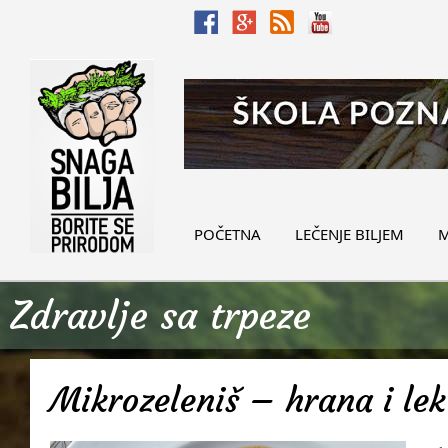
POČETNA
LEČENJE BILJEM
M
Zdravlje sa trpeze
Mikrozeleniš – hrana i lek