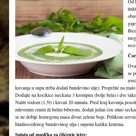
Od l
tink
obav
gaje
Biće
mog
rece
Čor
Ova 
se p
uveć
kuvanja u supu treba dodati bundevino ulje). Propržite na malo
Dodajte na kocikice iseckana 3 krompira (bolje bela) i dve šak
Naliti vodom (1,5l) i kuvati 20 minuta. Pred kraj kuvanja posol
mlevenim crnim ili belim biberom, dodati jedan čen sitno seck
se ne dobije homogena masa divne zelene boje. Prilikom serviran
hladnoceđenog bundevinog ulja i supenu kašiku krutona.
Salata od maslčka za čišćenje jetre: