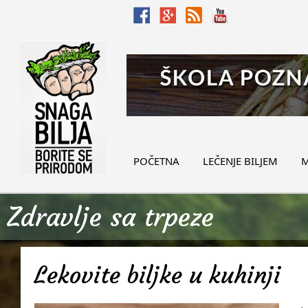
POČETNA
LEČENJE BILJEM
M
Zdravlje sa trpeze
Lekovite biljke u kuhinji