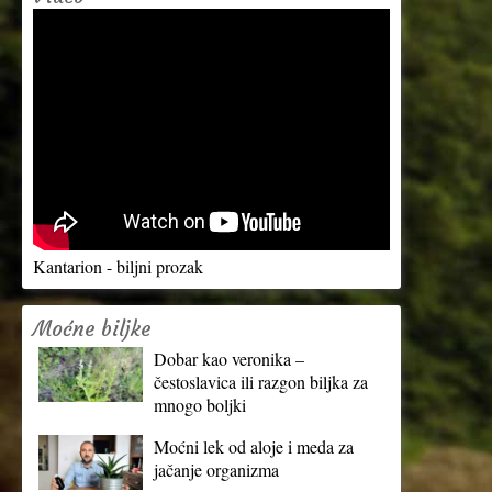
Kantarion - biljni prozak
Moćne biljke
Dobar kao veronika –
čestoslavica ili razgon biljka za
mnogo boljki
Moćni lek od aloje i meda za
jačanje organizma