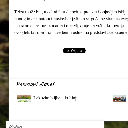
Tekst može biti, u celini ili u delovima preuzet i objavljen iskl
punog imena autora i postavljanje linka sa početne stranice ovo
uslovom da se preuzimanje i objavljivanje ne vrši u komercijaln
ovog teksta suprotno navedenim uslovima predstavljaće kršenje
Povezani članci
Lekovite biljke u kuhinji
Video