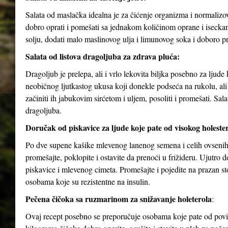
Salata od maslačka idealna je za čićenje organizma i normalizov
dobro oprati i pomešati sa jednakom količinom oprane i isecka
solju, dodati malo maslinovog ulja i limunovog soka i doboro p
Salata od listova dragoljuba za zdrava pluća:
Dragoljub je prelepa, ali i vrlo lekovita biljka posebno za ljud
neobičnog ljutkastog ukusa koji donekle podseća na rukolu, ali j
začiniti ih jabukovim sirćetom i uljem, posoliti i promešati. Sa
dragoljuba.
Doručak od piskavice za ljude koje pate od visokog holesterol
Po dve supene kašike mlevenog lanenog semena i celih ovsenih 
promešajte, poklopite i ostavite da prenoći u frižideru. Ujutro
piskavice i mlevenog cimeta. Promešajte i pojedite na prazan 
osobama koje su rezistentne na insulin.
Pečena čičoka sa ruzmarinom za snižavanje holeterola
:
Ovaj recept posebno se preporučuje osobama koje pate od povišen