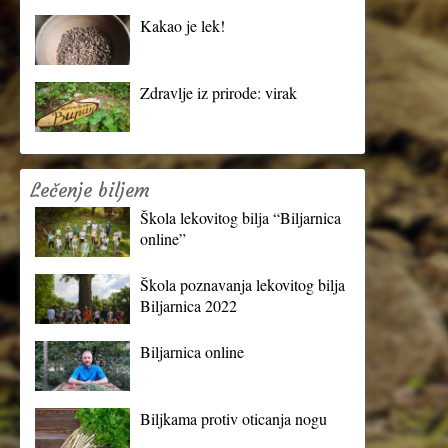
Kakao je lek!
Zdravlje iz prirode: virak
Lečenje biljem
Škola lekovitog bilja “Biljarnica
online”
Škola poznavanja lekovitog bilja
Biljarnica 2022
Biljarnica online
Biljkama protiv oticanja nogu