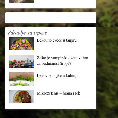
Zdravlje sa trpeze
Lekovito cveće u tanjiru
Zašto je vampirski džem važan
za budućnost Srbije?
Lekovite biljke u kuhinji
Mikrozeleniš – hrana i lek