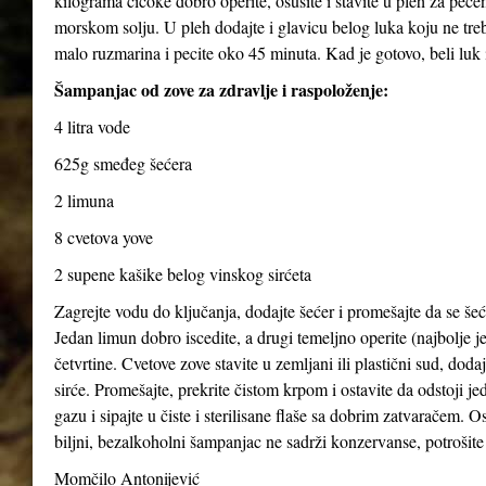
kilograma čičoke dobro operite, osušite i stavite u pleh za pečen
morskom solju. U pleh dodajte i glavicu belog luka koju ne treba
malo ruzmarina i pecite oko 45 minuta. Kad je gotovo, beli luk i
Šampanjac od zove za zdravlje i raspoloženje:
4 litra vode
625g smeđeg šećera
2 limuna
8 cvetova yove
2 supene kašike belog vinskog sirćeta
Zagrejte vodu do ključanja, dodajte šećer i promešajte da se šeće
Jedan limun dobro iscedite, a drugi temeljno operite (najbolje je
četvrtine. Cvetove zove stavite u zemljani ili plastični sud, dod
sirće. Promešajte, prekrite čistom krpom i ostavite da odstoji j
gazu i sipajte u čiste i sterilisane flaše sa dobrim zatvaračem. O
biljni, bezalkoholni šampanjac ne sadrži konzervanse, potrošite 
Momčilo Antonijević