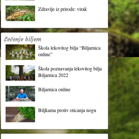
Zdravlje iz prirode: virak
Lečenje biljem
Škola lekovitog bilja “Biljarnica
online”
Škola poznavanja lekovitog bilja
Biljarnica 2022
Biljarnica online
Biljkama protiv oticanja nogu