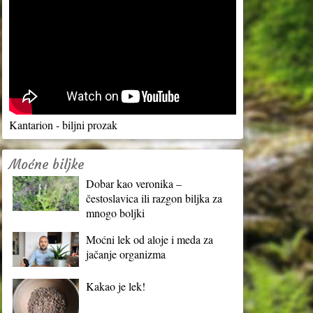
Kantarion - biljni prozak
Moćne biljke
Dobar kao veronika –
čestoslavica ili razgon biljka za
mnogo boljki
Moćni lek od aloje i meda za
jačanje organizma
Kakao je lek!