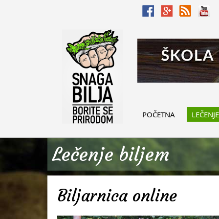
POČETNA
LEČENJE
Lečenje biljem
Biljarnica online