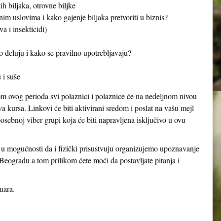
h biljaka, otrovne biljke
nim uslovima i kako gajenje biljaka pretvoriti u biznis?
a i insekticidi)
o deluju i kako se pravilno upotrebljavaju?
 i suše
om ovog perioda svi polaznici i polaznice će na nedeljnom nivou
va kursa. Linkovi će biti aktivirani sredom i poslat na vašu mejl
osebnoj viber grupi koja će biti napravljena isključivo u ovu
u u mogućnosti da i fizički prisustvuju organizujemo upoznavanje
eogradu a tom prilikom ćete moći da postavljate pitanja i
uara.