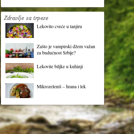
Zdravlje sa trpeze
Lekovito cveće u tanjiru
?
Zašto je vampirski džem važan
za budućnost Srbije?
Lekovite biljke u kuhinji
Mikrozeleniš – hrana i lek