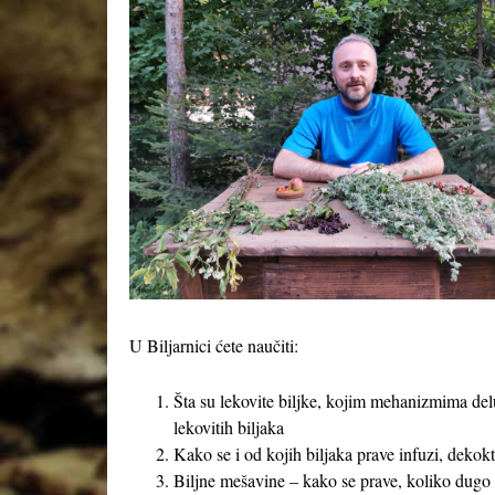
U Biljarnici ćete naučiti:
Šta su lekovite biljke, kojim mehanizmima delu
lekovitih biljaka
Kako se i od kojih biljaka prave infuzi, dekokti
Biljne mešavine – kako se prave, koliko dugo