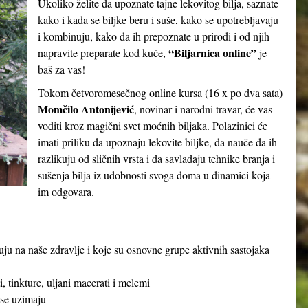
Ukoliko želite da upoznate tajne lekovitog bilja, saznate
kako i kada se biljke beru i suše, kako se upotrebljavaju
i kombinuju, kako da ih prepoznate u prirodi i od njih
“Biljarnica online”
napravite preparate kod kuće,
je
baš za vas!
Tokom četvoromesečnog online kursa (16 x po dva sata)
Momčilo Antonijević
, novinar i narodni travar, će vas
voditi kroz magični svet moćnih biljaka. Polazinici će
imati priliku da upoznaju lekovite biljke, da nauče da ih
razlikuju od sličnih vrsta i da savladaju tehnike branja i
sušenja bilja iz udobnosti svoga doma u dinamici koja
im odgovara.
ju na naše zdravlje i koje su osnovne grupe aktivnih sastojaka
, tinkture, uljani macerati i melemi
 se uzimaju