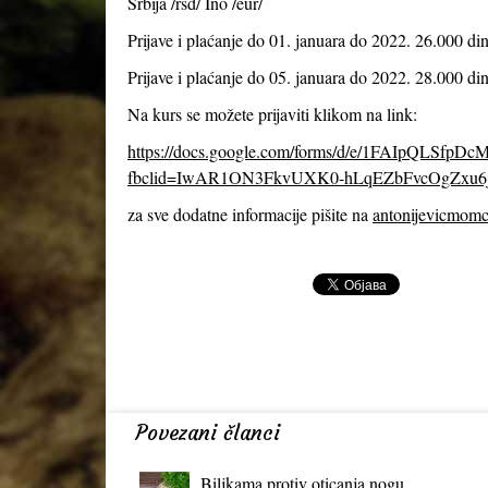
Srbija /rsd/ Ino /eur/
Prijave i plaćanje do 01. januara do 2022. 26.000 din
Prijave i plaćanje do 05. januara do 2022. 28.000 din
Na kurs se možete prijaviti klikom na link:
https://docs.google.com/forms/d/e/1FAIpQLS
fbclid=IwAR1ON3FkvUXK0-hLqEZbFvcOgZxu6
za sve dodatne informacije pišite na
antonijevicmom
Povezani članci
Biljkama protiv oticanja nogu