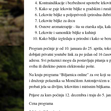
Kontraindikacije i bezbednost upotrebe lekoviti
Kako se gaje lekovite biljke u gradskim i rural
Lekovite biljke u poljoprivredi (prirodna đubriv
Lekovite biljke za decu
Osnove aromaterapije - šta su etarska ulja, kak
Lekovite i samonikle biljke u kuhinji
Kako biljke izgledaju u prirodni i kako se beru
Program počinje je od 10. januara do 25. aprila, tok
dobijati privatni youtube link za po jedan od 16 časo
adresu. Svi polaznici mogu da postavljaju pitanja u p
svrhu ili direktno putem elektronske pošte.
Na kraju programa “Biljarnica online” za sve koji s
i druženje polaznika sa Momčilom Antonijevićem u B
probati jela sa divljim, lekovitim i mirisnim biljkama.
Prijave za kurs počinju 12. decembra i traju do 5. jan
Cena programa