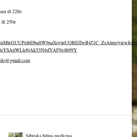
ara ili 228e
 ili 250e
fpDcMnMleGUUPel6Dbq8W9naXoyinUOREfJwBjZ1C_ZsAlmg/viewform
jzYSAtiWLle8jAk53N6dYAF9e4h99Y
cilo@gmail.com
Sibirska biljna medicina