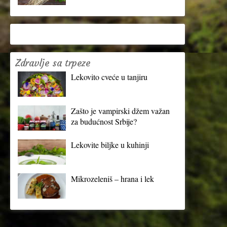
Zdravlje sa trpeze
Lekovito cveće u tanjiru
Zašto je vampirski džem važan
za budućnost Srbije?
Lekovite biljke u kuhinji
Mikrozeleniš – hrana i lek