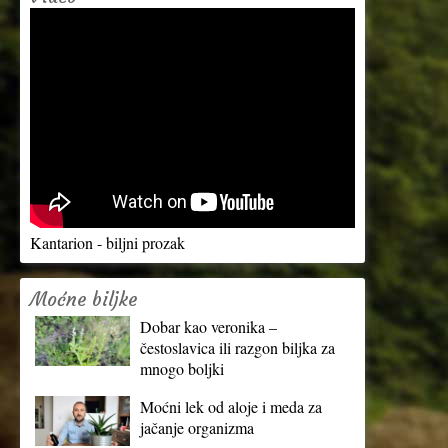
Kantarion - biljni prozak
Moćne biljke
Dobar kao veronika –
čestoslavica ili razgon biljka za
mnogo boljki
Moćni lek od aloje i meda za
jačanje organizma