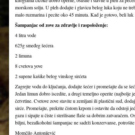
kilograma čičoke dobro operite, osušite i stavite u pleh za pečen
morskom solju. U pleh dodajte i glavicu belog luka koju ne treba
malo ruzmarina i pecite oko 45 minuta. Kad je gotovo, beli luk i
Šampanjac od zove za zdravlje i raspoloženje:
4 litra vode
625g smeđeg šećera
2 limuna
8 cvetova yove
2 supene kašike belog vinskog sirćeta
Zagrejte vodu do ključanja, dodajte šećer i promešajte da se šeće
Jedan limun dobro iscedite, a drugi temeljno operite (najbolje je
četvrtine. Cvetove zove stavite u zemljani ili plastični sud, dod
sirće. Promešajte, prekrite čistom krpom i ostavite da odstoji j
gazu i sipajte u čiste i sterilisane flaše sa dobrim zatvaračem. O
biljni, bezalkoholni šampanjac ne sadrži konzervanse, potrošite 
Momčilo Antonijević