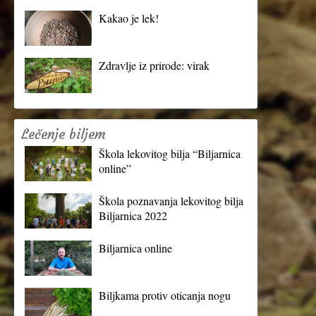
Kakao je lek!
Zdravlje iz prirode: virak
Lečenje biljem
Škola lekovitog bilja “Biljarnica
online”
Škola poznavanja lekovitog bilja
Biljarnica 2022
Biljarnica online
Biljkama protiv oticanja nogu