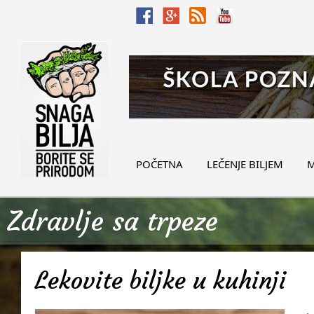
POČETNA
LEČENJE BILJEM
M
Zdravlje sa trpeze
Lekovite biljke u kuhinji