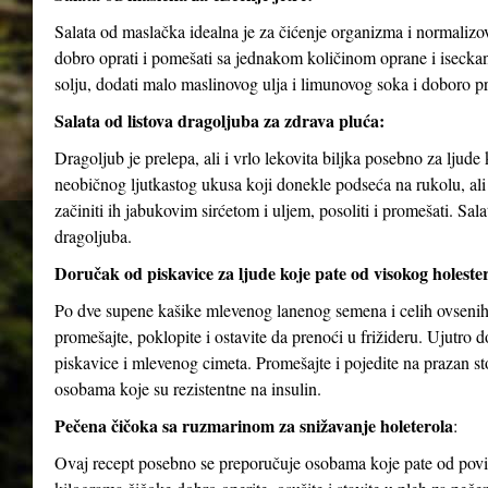
Salata od maslačka idealna je za čićenje organizma i normalizov
dobro oprati i pomešati sa jednakom količinom oprane i isecka
solju, dodati malo maslinovog ulja i limunovog soka i doboro p
Salata od listova dragoljuba za zdrava pluća:
Dragoljub je prelepa, ali i vrlo lekovita biljka posebno za ljud
neobičnog ljutkastog ukusa koji donekle podseća na rukolu, ali j
začiniti ih jabukovim sirćetom i uljem, posoliti i promešati. Sa
dragoljuba.
Doručak od piskavice za ljude koje pate od visokog holesterol
Po dve supene kašike mlevenog lanenog semena i celih ovsenih 
promešajte, poklopite i ostavite da prenoći u frižideru. Ujutro
piskavice i mlevenog cimeta. Promešajte i pojedite na prazan 
osobama koje su rezistentne na insulin.
Pečena čičoka sa ruzmarinom za snižavanje holeterola
:
Ovaj recept posebno se preporučuje osobama koje pate od povišen