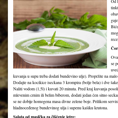
Od l
tink
obav
gaje
Biće
mog
rece
Čor
Ova 
se p
uveć
kuvanja u supu treba dodati bundevino ulje). Propržite na malo
Dodajte na kocikice iseckana 3 krompira (bolje bela) i dve šak
Naliti vodom (1,5l) i kuvati 20 minuta. Pred kraj kuvanja posol
mlevenim crnim ili belim biberom, dodati jedan čen sitno seck
se ne dobije homogena masa divne zelene boje. Prilikom serviran
hladnoceđenog bundevinog ulja i supenu kašiku krutona.
Salata od maslčka za čišćenje jetre: