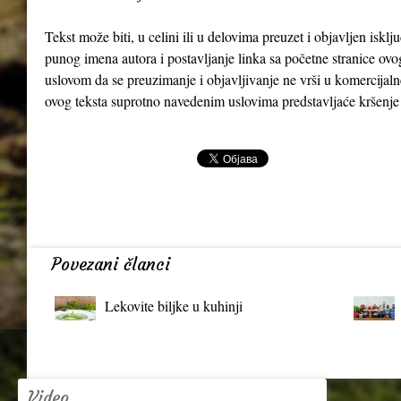
Tekst može biti, u celini ili u delovima preuzet i objavljen iskl
punog imena autora i postavljanje linka sa početne stranice ovo
uslovom da se preuzimanje i objavljivanje ne vrši u komercijaln
ovog teksta suprotno navedenim uslovima predstavljaće kršenje
Povezani članci
Lekovite biljke u kuhinji
Video