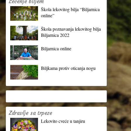
Lečenje biljem
Škola lekovitog bilja “Biljarnica
online”
Škola poznavanja lekovitog bilja
Biljarnica 2022
Biljarnica online
Biljkama protiv oticanja nogu
Zdravlje sa trpeze
Lekovito cveće u tanjiru