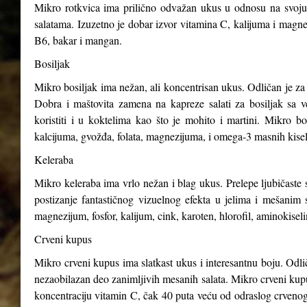
Mikro rotkvica ima prilično odvažan ukus u odnosu na svoju v
salatama. Izuzetno je dobar izvor vitamina C, kalijuma i magnez
B6, bakar i mangan.
Bosiljak
Mikro bosiljak ima nežan, ali koncentrisan ukus. Odličan je za 
Dobra i maštovita zamena na kapreze salati za bosiljak sa v
koristiti i u koktelima kao što je mohito i martini. Mikro b
kalcijuma, gvožđa, folata, magnezijuma, i omega-3 masnih kisel
Keleraba
Mikro keleraba ima vrlo nežan i blag ukus. Prelepe ljubičaste s
postizanje fantastičnog vizuelnog efekta u jelima i mešanim 
magnezijum, fosfor, kalijum, cink, karoten, hlorofil, aminokiseli
Crveni kupus
Mikro crveni kupus ima slatkast ukus i interesantnu boju. Odli
nezaobilazan deo zanimljivih mesanih salata. Mikro crveni kupus
koncentraciju vitamin C, čak 40 puta veću od odraslog crveno