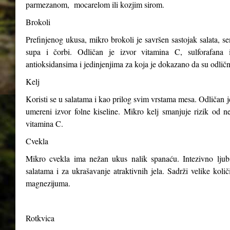
parmezanom, mocarelom ili kozjim sirom.
Brokoli
Prefinjenog ukusa, mikro brokoli je savršen sastojak salata, s
supa i čorbi. Odličan je izvor vitamina C, sulforafana i
antioksidansima i jedinjenjima za koja je dokazano da su odličn
Kelj
Koristi se u salatama i kao prilog svim vrstama mesa. Odličan j
umereni izvor folne kiseline. Mikro kelj smanjuje rizik od n
vitamina C.
Cvekla
Mikro cvekla ima nežan ukus nalik spanaću. Intezivno ljubiča
salatama i za ukrašavanje atraktivnih jela. Sadrži velike kol
magnezijuma.
Rotkvica