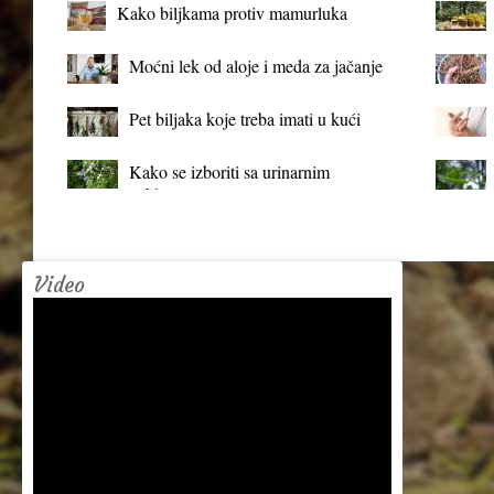
Kako biljkama protiv mamurluka
Moćni lek od aloje i meda za jačanje
organizma
Pet biljaka koje treba imati u kući
Kako se izboriti sa urinarnim
infekcijama?
Video