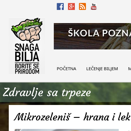
POČETNA
LEČENJE BILJEM
M
Zdravlje sa trpeze
Mikrozeleniš – hrana i lek