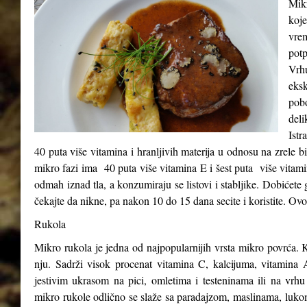
Mikr
koje
vre
potp
Vrh
eks
pob
del
Istr
40 puta više vitamina i hranljivih materija u odnosu na zrele b
mikro fazi ima 40 puta više vitamina E i šest puta više vitam
odmah iznad tla, a konzumiraju se listovi i stabljike. Dobićete 
čekajte da nikne, pa nakon 10 do 15 dana secite i koristite. Ovo
Rukola
Mikro rukola je jedna od najpopularnijih vrsta mikro povrća. K
nju. Sadrži visok procenat vitamina C, kalcijuma, vitamina A
jestivim ukrasom na pici, omletima i testeninama ili na vrhu
mikro rukole odlično se slaže sa paradajzom, maslinama, luk