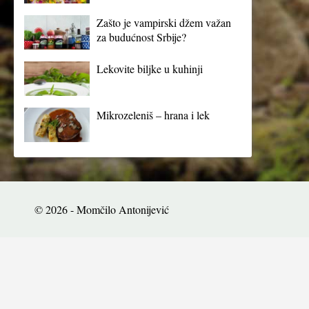
Zašto je vampirski džem važan
za budućnost Srbije?
Lekovite biljke u kuhinji
Mikrozeleniš – hrana i lek
© 2026 - Momčilo Antonijević