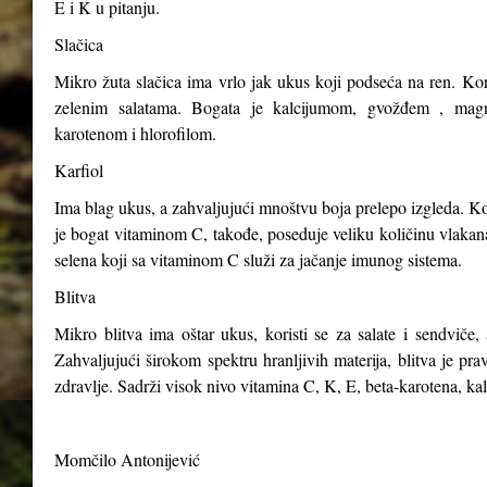
E i K u pitanju.
Slačica
Mikro žuta slačica ima vrlo jak ukus koji podseća na ren. Kori
zelenim salatama. Bogata je kalcijumom, gvožđem , magn
karotenom i hlorofilom.
Karfiol
Ima blag ukus, a zahvaljujući mnoštvu boja prelepo izgleda. Kor
je bogat vitaminom C, takođe, poseduje veliku količinu vlakana,
selena koji sa vitaminom C služi za jačanje imunog sistema.
Blitva
Mikro blitva ima oštar ukus, koristi se za salate i sendviče, 
Zahvaljujući širokom spektru hranljivih materija, blitva je p
zdravlje. Sadrži visok nivo vitamina C, K, E, beta-karotena, ka
Momčilo Antonijević