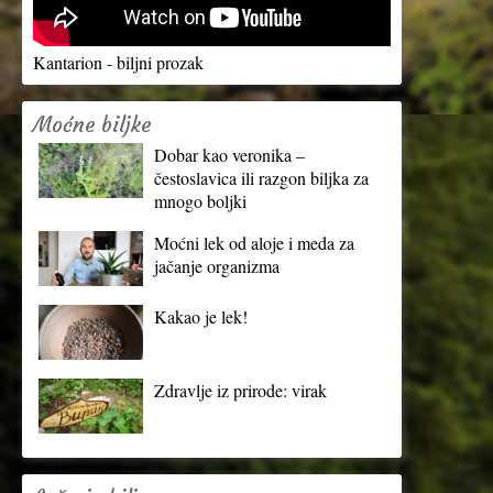
Kantarion - biljni prozak
Moćne biljke
Dobar kao veronika –
čestoslavica ili razgon biljka za
mnogo boljki
Moćni lek od aloje i meda za
jačanje organizma
Kakao je lek!
Zdravlje iz prirode: virak