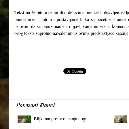
Tekst može biti, u celini ili u delovima preuzet i objavljen isk
punog imena autora i postavljanje linka sa početne stranice 
uslovom da se preuzimanje i objavljivanje ne vrši u komercija
ovog teksta suprotno navedenim uslovima predstavljaće kršenje
Povezani članci
Biljkama protiv oticanja nogu