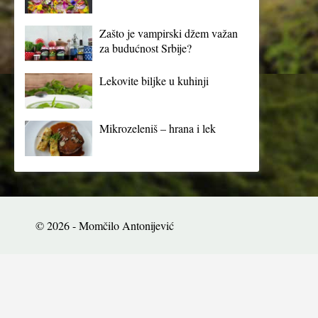
Zašto je vampirski džem važan
za budućnost Srbije?
Lekovite biljke u kuhinji
Mikrozeleniš – hrana i lek
© 2026 - Momčilo Antonijević