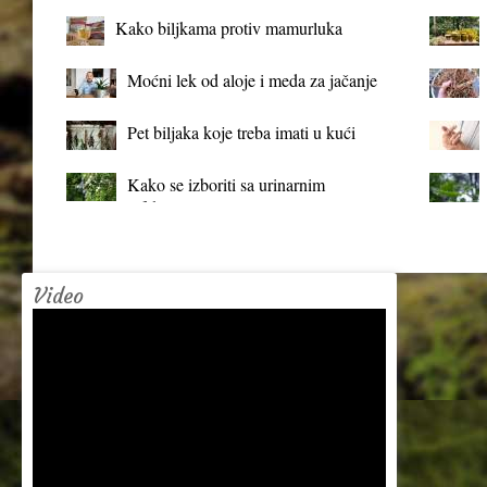
Kako biljkama protiv mamurluka
Moćni lek od aloje i meda za jačanje
organizma
Pet biljaka koje treba imati u kući
Kako se izboriti sa urinarnim
infekcijama?
Video