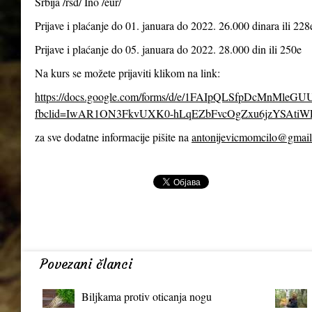
Srbija /rsd/ Ino /eur/
Prijave i plaćanje do 01. januara do 2022. 26.000 dinara ili 228
Prijave i plaćanje do 05. januara do 2022. 28.000 din ili 250e
Na kurs se možete prijaviti klikom na link:
https://docs.google.com/forms/d/e/1FAIpQLSfpDcMnMl
fbclid=IwAR1ON3FkvUXK0-hLqEZbFvcOgZxu6jzYSAtiW
za sve dodatne informacije pišite na
antonijevicmomcilo@gmai
Povezani članci
Biljkama protiv oticanja nogu