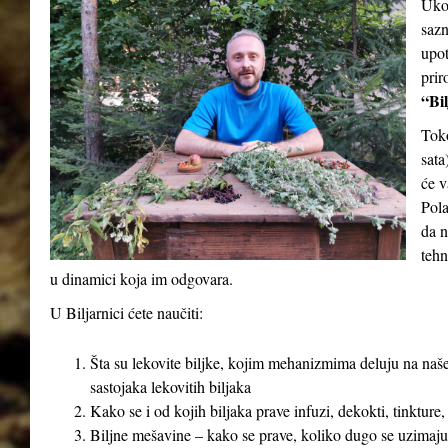
Ukol
sazn
upot
prir
“Bil
Tok
sata
će v
Pola
da n
tehn
u dinamici koja im odgovara.
U Biljarnici ćete naučiti:
Šta su lekovite biljke, kojim mehanizmima deluju na naše
sastojaka lekovitih biljaka
Kako se i od kojih biljaka prave infuzi, dekokti, tinkture,
Biljne mešavine – kako se prave, koliko dugo se uzimaju