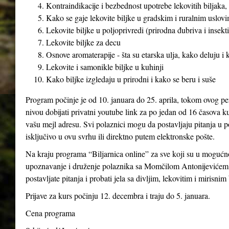
Kontraindikacije i bezbednost upotrebe lekovitih biljaka, 
Kako se gaje lekovite biljke u gradskim i ruralnim uslovim
Lekovite biljke u poljoprivredi (prirodna đubriva i insekti
Lekovite biljke za decu
Osnove aromaterapije - šta su etarska ulja, kako deluju i
Lekovite i samonikle biljke u kuhinji
Kako biljke izgledaju u prirodni i kako se beru i suše
Program počinje je od 10. januara do 25. aprila, tokom ovog pe
nivou dobijati privatni youtube link za po jedan od 16 časova ku
vašu mejl adresu. Svi polaznici mogu da postavljaju pitanja u p
isključivo u ovu svrhu ili direktno putem elektronske pošte.
Na kraju programa “Biljarnica online” za sve koji su u mogućno
upoznavanje i druženje polaznika sa Momčilom Antonijevićem 
postavljate pitanja i probati jela sa divljim, lekovitim i mirisnim
Prijave za kurs počinju 12. decembra i traju do 5. januara.
Cena programa