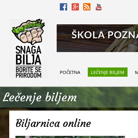
POČETNA
LEČENJE BILJEM
M
Lečenje biljem
Biljarnica online