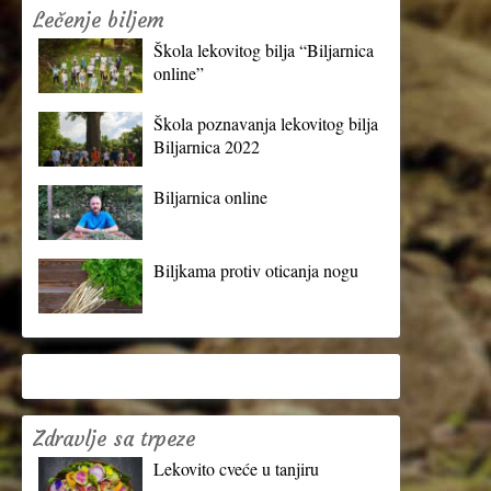
Lečenje biljem
Škola lekovitog bilja “Biljarnica
online”
Škola poznavanja lekovitog bilja
Biljarnica 2022
Biljarnica online
Biljkama protiv oticanja nogu
Zdravlje sa trpeze
Lekovito cveće u tanjiru