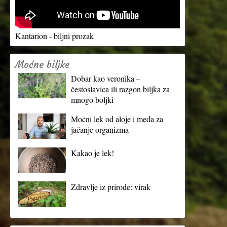
Kantarion - biljni prozak
Moćne biljke
Dobar kao veronika –
čestoslavica ili razgon biljka za
mnogo boljki
Moćni lek od aloje i meda za
jačanje organizma
Kakao je lek!
Zdravlje iz prirode: virak