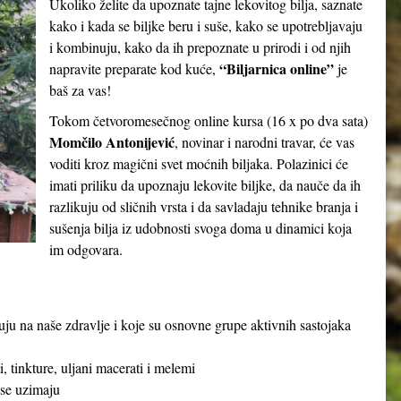
Ukoliko želite da upoznate tajne lekovitog bilja, saznate
kako i kada se biljke beru i suše, kako se upotrebljavaju
i kombinuju, kako da ih prepoznate u prirodi i od njih
“Biljarnica online”
napravite preparate kod kuće,
je
baš za vas!
Tokom četvoromesečnog online kursa (16 x po dva sata)
Momčilo Antonijević
, novinar i narodni travar, će vas
voditi kroz magični svet moćnih biljaka. Polazinici će
imati priliku da upoznaju lekovite biljke, da nauče da ih
razlikuju od sličnih vrsta i da savladaju tehnike branja i
sušenja bilja iz udobnosti svoga doma u dinamici koja
im odgovara.
ju na naše zdravlje i koje su osnovne grupe aktivnih sastojaka
, tinkture, uljani macerati i melemi
 se uzimaju