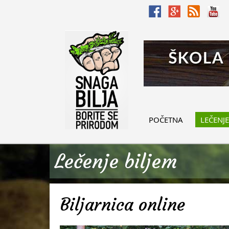
POČETNA
LEČENJE
Lečenje biljem
Biljarnica online