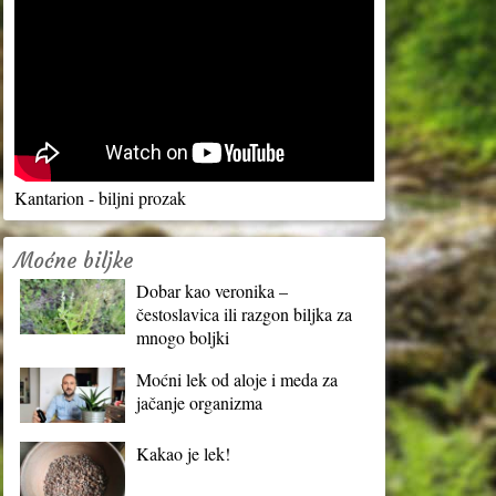
Kantarion - biljni prozak
Moćne biljke
Dobar kao veronika –
čestoslavica ili razgon biljka za
mnogo boljki
Moćni lek od aloje i meda za
jačanje organizma
Kakao je lek!