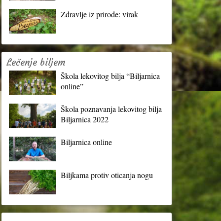
Zdravlje iz prirode: virak
Lečenje biljem
Škola lekovitog bilja “Biljarnica
online”
Škola poznavanja lekovitog bilja
Biljarnica 2022
Biljarnica online
Biljkama protiv oticanja nogu