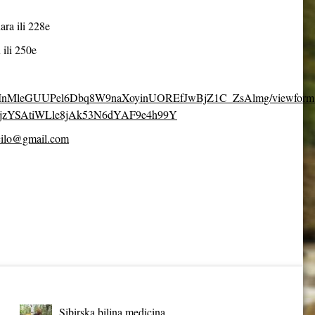
ara ili 228e
 ili 250e
fpDcMnMleGUUPel6Dbq8W9naXoyinUOREfJwBjZ1C_ZsAlmg/viewform
jzYSAtiWLle8jAk53N6dYAF9e4h99Y
cilo@gmail.com
Sibirska biljna medicina