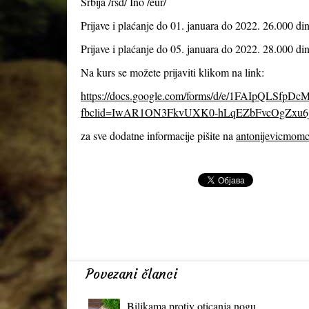
Srbija /rsd/ Ino /eur/
Prijave i plaćanje do 01. januara do 2022. 26.000 din
Prijave i plaćanje do 05. januara do 2022. 28.000 din
Na kurs se možete prijaviti klikom na link:
https://docs.google.com/forms/d/e/1FAIpQLS
fbclid=IwAR1ON3FkvUXK0-hLqEZbFvcOgZxu6
za sve dodatne informacije pišite na
antonijevicmom
Povezani članci
Biljkama protiv oticanja nogu