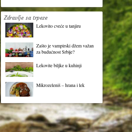
Zdravlje sa trpeze
Lekovito cveće u tanjiru
?
Zašto je vampirski džem važan
za budućnost Srbije?
Lekovite biljke u kuhinji
Mikrozeleniš – hrana i lek