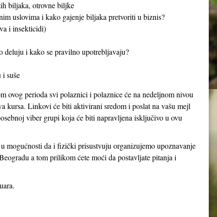
h biljaka, otrovne biljke
nim uslovima i kako gajenje biljaka pretvoriti u biznis?
a i insekticidi)
o deluju i kako se pravilno upotrebljavaju?
 i suše
om ovog perioda svi polaznici i polaznice će na nedeljnom nivou
va kursa. Linkovi će biti aktivirani sredom i poslat na vašu mejl
osebnoj viber grupi koja će biti napravljena isključivo u ovu
u u mogućnosti da i fizički prisustvuju organizujemo upoznavanje
eogradu a tom prilikom ćete moći da postavljate pitanja i
uara.