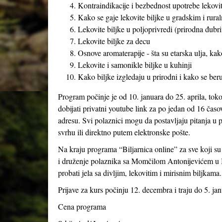
Kontraindikacije i bezbednost upotrebe lekoviti
Kako se gaje lekovite biljke u gradskim i rural
Lekovite biljke u poljoprivredi (prirodna đubriv
Lekovite biljke za decu
Osnove aromaterapije - šta su etarska ulja, kak
Lekovite i samonikle biljke u kuhinji
Kako biljke izgledaju u prirodni i kako se beru
Program počinje je od 10. januara do 25. aprila, tok
dobijati privatni youtube link za po jedan od 16 časo
adresu. Svi polaznici mogu da postavljaju pitanja u p
svrhu ili direktno putem elektronske pošte.
Na kraju programa “Biljarnica online” za sve koji s
i druženje polaznika sa Momčilom Antonijevićem u B
probati jela sa divljim, lekovitim i mirisnim biljkama.
Prijave za kurs počinju 12. decembra i traju do 5. jan
Cena programa