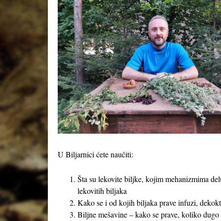
U Biljarnici ćete naučiti:
Šta su lekovite biljke, kojim mehanizmima delu
lekovitih biljaka
Kako se i od kojih biljaka prave infuzi, dekokti
Biljne mešavine – kako se prave, koliko dugo